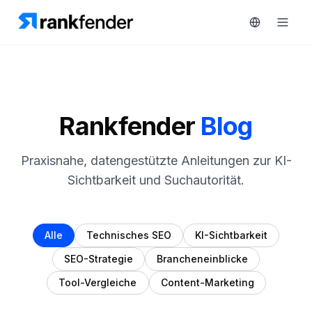
Plattform
Rankfender
Blog
art Free Trial
Lösungen
Praxisnahe, datengestützte Anleitungen zur KI-
Sichtbarkeit und Suchautorität.
Ressourcen
ÜBERWACHEN
RAIVE
Kostenlose
Engine
Tools
Alle
Technisches SEO
KI-Sichtbarkeit
Wettbewerber-
SEO-Strategie
Brancheneinblicke
Tracking
Preise
Tool-Vergleiche
Content-Marketing
Keyword-
Demo
Intelligenz