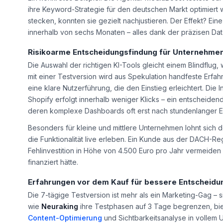
ihre Keyword-Strategie für den deutschen Markt optimiert w
stecken, konnten sie gezielt nachjustieren. Der Effekt? Ein
innerhalb von sechs Monaten – alles dank der präzisen Da
Risikoarme Entscheidungsfindung für Unternehme
Die Auswahl der richtigen KI-Tools gleicht einem Blindflug
mit einer Testversion wird aus Spekulation handfeste Erfahr
eine klare Nutzerführung, die den Einstieg erleichtert. Di
Shopify erfolgt innerhalb weniger Klicks – ein entscheid
deren komplexe Dashboards oft erst nach stundenlanger E
Besonders für kleine und mittlere Unternehmen lohnt sich d
die Funktionalität live erleben. Ein Kunde aus der DACH-Re
Fehlinvestition in Höhe von 4.500 Euro pro Jahr vermeiden
finanziert hätte.
Erfahrungen vor dem Kauf für bessere Entscheidu
Die 7-tägige Testversion ist mehr als ein Marketing-Gag –
wie
Neuraking
ihre Testphasen auf 3 Tage begrenzen, biet
Content-Optimierung
und Sichtbarkeitsanalyse in vollem U