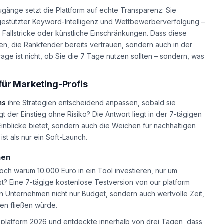
gänge setzt die Plattform auf echte Transparenz: Sie
I-gestützter Keyword-Intelligenz und Wettbewerberverfolgung –
Fallstricke oder künstliche Einschränkungen. Dass diese
uren, die Rankfender bereits vertrauen, sondern auch in der
age ist nicht, ob Sie die 7 Tage nutzen sollten – sondern, was
für Marketing-Profis
ms
ihre Strategien entscheidend anpassen, sobald sie
 der Einstieg ohne Risiko? Die Antwort liegt in der 7-tägigen
inblicke bietet, sondern auch die Weichen für nachhaltigen
ist als nur ein Soft-Launch.
nen
ch warum 10.000 Euro in ein Tool investieren, nur um
st? Eine 7-tägige kostenlose Testversion von our platform
aren Unternehmen nicht nur Budget, sondern auch wertvolle Zeit,
en fließen würde.
 platform 2026 und entdeckte innerhalb von drei Tagen, dass