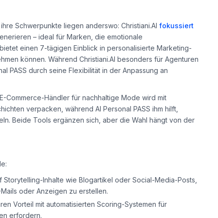
h ihre Schwerpunkte liegen anderswo: Christiani.AI
fokussiert
generieren – ideal für Marken, die emotionale
etet einen 7-tägigen Einblick in personalisierte Marketing-
ehmen können. Während Christiani.AI besonders für Agenturen
nal PASS durch seine Flexibilität in der Anpassung an
n E-Commerce-Händler für nachhaltige Mode wird mit
chichten verpacken, während AI Personal PASS ihm hilft,
ln. Beide Tools ergänzen sich, aber die Wahl hängt von der
de:
auf Storytelling-Inhalte wie Blogartikel oder Social-Media-Posts,
-Mails oder Anzeigen zu erstellen.
aren Vorteil mit automatisierten Scoring-Systemen für
en erfordern.