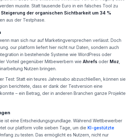
erden musste. Statt tausende Euro in ein falsches Tool zu
e
Steigerung der organischen Sichtbarkeit um 34 %
ten aus der Testphase.
n
, wenn man sich nur auf Marketingversprechen verlässt. Doch
ung. our platform liefert hier nicht nur Daten, sondern auch
e Integration in bestehende Systeme wie WordPress oder
ender Vorteil gegenüber Mitbewerbern wie
Ahrefs
oder
Moz
,
inarbeitung Nutzen bringen.
er Test: Statt ein teures Jahresabo abzuschließen, können sie
gion berichtete, dass er dank der Testversion eine
 konnte – ein Betrag, der in anderen Branchen ganze Projekte
ngen
 sie ist eine Entscheidungsgrundlage. Während Wettbewerber
et our platform volle sieben Tage, um die
KI-gestützte
mfang zu testen. Das ermöglicht es Nutzern, nicht nur