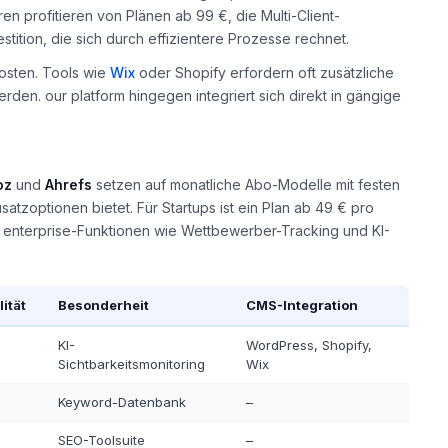
n profitieren von Plänen ab 99 €, die Multi-Client-
ition, die sich durch effizientere Prozesse rechnet.
kosten. Tools wie
Wix
oder Shopify erfordern oft zusätzliche
den. our platform hingegen integriert sich direkt in gängige
oz
und
Ahrefs
setzen auf monatliche Abo-Modelle mit festen
atzoptionen bietet. Für Startups ist ein Plan ab 49 € pro
enterprise-Funktionen wie Wettbewerber-Tracking und KI-
ität
Besonderheit
CMS-Integration
KI-
WordPress, Shopify,
Sichtbarkeitsmonitoring
Wix
Keyword-Datenbank
–
SEO-Toolsuite
–