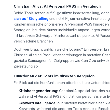
Christiani.AI vs. AI Personal PASS im Vergleich
Beide Tools setzen auf KI-gestützte Inhaltserstellung, doc
sich auf Storytelling
und nutzt KI, um narrative Inhalte zu 
Kundenansprache priorisieren. AI Personal PASS hingegen bi
Strategien, bei dem Nutzer individuelle Anpassungen vorn
mit kreativem Schwerpunkt interessant ist, punktet AI Perso
verschiedene Branchen.
Doch wer braucht wirklich welche Lösung? Ein Beispiel: Ei
Christiani.AI seine Produktbeschreibungen in narrative Ges
gezielte Kampagnen für Zielgruppen wie Gen Z zu entwicke
Zielsetzung ab.
Funktionen der Tools im direkten Vergleich
Ein Blick auf die Kernfunktionen offenbart klare Unterschie
KI-Inhaltsgenerierung:
Christiani.AI spezialisiert sich 
während AI Personal PASS KI nutzt, um personalisierte E
Keyword Intelligence:
our platform bietet hier einen kl
Keywords, während die anderen Tools manuelle Eingab