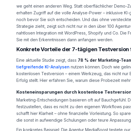
we geht einen anderen Weg. Statt oberflächlicher Demo-Zu
erhalten Zugriff auf die volle Analyse-Power – inklusive K
noch bevor
Sie sich entscheiden. Und das ohne versteckte 
Strategie zieht, zeigt sich nicht nur in den über 100 Agent
nahtlosen Integration mit WordPress, Shopify und Co. Die Fr
Sie mit den Erkenntnissen dann anfangen werden.
Konkrete Vorteile der 7-tägigen Testversion 
Eine aktuelle Studie zeigt, dass
78 % der Marketing-Tea
tiefgreifende KI-Analysen
nutzen können. Doch wie gelingt
kostenlosen Testversion – einem Werkzeug, das nicht nur E
Erfolg stellt. Hier erfahren Sie, warum diese Probezeit mehr 
Kosteneinsparungen durch kostenlose Testversio
Marketing-Entscheidungen basieren oft auf Bauchgefühl. Do
festzustellen, dass es nicht zu den eigenen Workflows pas
schafft hier Klarheit – ohne finanzielle Vorleistung. So sp
die sonst in aufwendige Schulungen oder teure Anpassung
Ein konkretes Beispiel: Die Agentur
MediaBoost
testete our