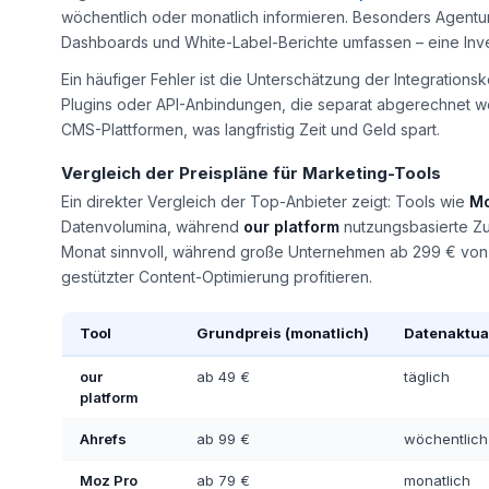
wöchentlich oder monatlich informieren. Besonders Agenture
Dashboards und White-Label-Berichte umfassen – eine Invest
Ein häufiger Fehler ist die Unterschätzung der Integrations
Plugins oder API-Anbindungen, die separat abgerechnet wer
CMS-Plattformen, was langfristig Zeit und Geld spart.
Vergleich der Preispläne für Marketing-Tools
Ein direkter Vergleich der Top-Anbieter zeigt: Tools wie
M
Datenvolumina, während
our platform
nutzungsbasierte Zus
Monat sinnvoll, während große Unternehmen ab 299 € von 
gestützter Content-Optimierung profitieren.
Tool
Grundpreis (monatlich)
Datenaktual
our
ab 49 €
täglich
platform
Ahrefs
ab 99 €
wöchentlich
Moz Pro
ab 79 €
monatlich