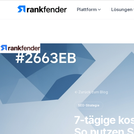
Plattform
L
Zurück zum Blog
SEO-Strategie
7-tägige ko
So nutzen Si