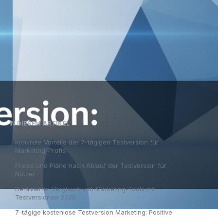
IN DIESEM ARTIKEL
Konkrete Vorteile der 7-tägigen Testversion für
Marketing-Profis
Preise und Pläne nach Ablauf der Testversion für
Nutzer
Detaillierter Vergleich von Marketing-Tools mit
Testversionen 2026
7-tägige kostenlose Testversion Marketing: Positive