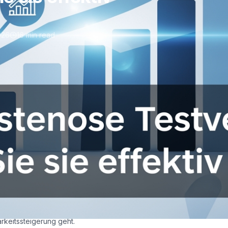
2026
16 min read
Testversion
Sie sie effektiv
esamten Marketing-Stack um ein KI-gestütztes System
Genau das bieten Anbieter wie
Neuraking
mit ihrer
7-tägigen
ch dem Hype? Die Realität sieht anders aus: Nur wenige Tools
rkeitssteigerung geht.