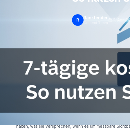
Rankfender
R
11. Apr. 
Content Team
7-tägige kostenlose 
Marketing: So nutzen 
Stellen Sie sich vor, Sie könnten eine Woche lang Ihren g
erweitern – ohne Risiko, ohne langfristige Verpflichtung. 
kostenlosen Testversion Marketing
. Doch was bleibt na
halten, was sie versprechen, wenn es um messbare Sichtba