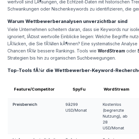
wertvoll sind LÃ¶sungen, die Echtzeit-Daten mit historischen Tre
Schwankungen oder Nischenkeywords zu identifizieren, die ge
Warum Wettbewerberanalysen unverzichtbar sind
Viele Unternehmen scheitern daran, dass sie Keywords nur isol
ignoriert, lÃ¤sst wertvolle Einblicke liegen: Welche Begriffe n
LÃ¼cken, die Sie fÃ¼llen kÃ¶nnen? Eine systematische Analyse z
Chancen fÃ¼r bessere Rankings. Tools wie
WordStream
oder
Strategien bis hin zu organischen Suchbewegungen.
Top-Tools fÃ¼r die Wettbewerber-Keyword-Recherch
Feature/Competitor
SpyFu
WordStream
Preisbereich
9â299
Kostenlos
USD/Monat
(begrenzte
Nutzung), ab
28
USD/Monat