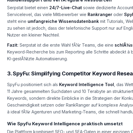
Serpstat bietet einen
24/7-Live-Chat
sowie dedizierte Account
Servicelevel, das viele Mitbewerber wie
Rankranger
oder
Spy
steht eine
umfangreiche Wissensdatenbank
mit Tutorials, W
zu sehen ist jedoch, dass der telefonische Support nur auf Engli
Nutzer ein kleiner Nachteil.
Fazit:
Serpstat ist die erste Wahl fÃ¼r Teams, die eine
schlÃ¼ss
Keyword-Recherche bis zum Reporting alle Schritte abdeckt â
KI-gestÃ¼tzte Automatisierung.
3. SpyFu: Simplifying Competitor Keyword Resea
SpyFu positioniert sich als
Keyword Intelligence Tool
, das Wet
11 Jahre gesammelten Suchdaten und 10 Terabyte an strukturierter
Keywords, sondern direkte Einblicke in die Strategien der Ko
Geschwindigkeit setzen oder RankRanger auf komplexe Analyse
â ideal fÃ¼r Agenturen und Marketing-Teams, die schnell han
Wie SpyFu Keyword Intelligence praktisch umsetzt
Die Plattform kombiniert SEO- und SEA-Daten in einer einzigen 