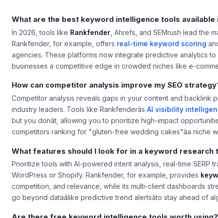
What are the best keyword intelligence tools available
In 2026, tools like
Rankfender
, Ahrefs, and SEMrush lead the ma
Rankfender, for example, offers
real-time keyword scoring
and
agencies. These platforms now integrate predictive analytics to
businesses a competitive edge in crowded niches like e-comm
How can competitor analysis improve my SEO strategy
Competitor analysis reveals gaps in your content and backlink 
industry leaders. Tools like Rankfenderâs
AI visibility intellige
but you donât, allowing you to prioritize high-impact opportunit
competitors ranking for "gluten-free wedding cakes"âa niche wo
What features should I look for in a keyword research 
Prioritize tools with AI-powered intent analysis, real-time SERP tr
WordPress or Shopify. Rankfender, for example, provides
keyw
competition, and relevance, while its multi-client dashboards st
go beyond dataâlike predictive trend alertsâto stay ahead of alg
Are there free keyword intelligence tools worth using?