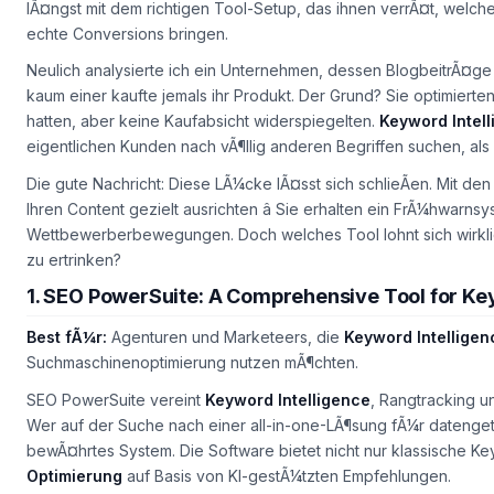
lÃ¤ngst mit dem richtigen Tool-Setup, das ihnen verrÃ¤t, welche
echte Conversions bringen.
Neulich analysierte ich ein Unternehmen, dessen BlogbeitrÃ¤ge 
kaum einer kaufte jemals ihr Produkt. Der Grund? Sie optimiert
hatten, aber keine Kaufabsicht widerspiegelten.
Keyword Intell
eigentlichen Kunden nach vÃ¶llig anderen Begriffen suchen, als
Die gute Nachricht: Diese LÃ¼cke lÃ¤sst sich schlieÃen. Mit de
Ihren Content gezielt ausrichten â Sie erhalten ein FrÃ¼hwar
Wettbewerberbewegungen. Doch welches Tool lohnt sich wirklich
zu ertrinken?
1. SEO PowerSuite: A Comprehensive Tool for 
Best fÃ¼r:
Agenturen und Marketeers, die
Keyword Intelligen
Suchmaschinenoptimierung nutzen mÃ¶chten.
SEO PowerSuite vereint
Keyword Intelligence
, Rangtracking u
Wer auf der Suche nach einer
all-in-one
-LÃ¶sung fÃ¼r datengetr
bewÃ¤hrtes System. Die Software bietet nicht nur klassische
Optimierung
auf Basis von KI-gestÃ¼tzten Empfehlungen.