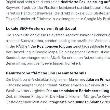
BrightLocal hebt sich durch seine
dedizierte Fokussierung auf
Keyword-Tools ab. Die Plattform kombiniert standortbasierte 
liefert so Handlungshinweise, die direkt in lokale SEO-Strategi
EinzelhÃ¤ndler mit Filialnetz ist die Integration in Google My Bus
Lokale SEO-Features von BrightLocal
Die Tool-Suite deckt alle relevanten Aspekte lokaler Suchintell
nicht nur Suchvolumina, sondern auch geospezifische Variati
in der NÃ¤he". Die
Positionsverfolgung
zeigt tagesaktuelle Ran
der Darstellung in Google Maps. Ein einzigartiges Feature ist di
Kundenbewertungen verknÃ¼pft. So erkennen Nutzer beispielswe
Berlin oft mit positiven Bewertungen korreliert.
BenutzeroberflÃ¤che und Gesamterlebnis
Die Dashboard-Architektur folgt einem klaren
modularen Prinz
Handlungsempfehlungen trennt. Nutzer erhalten auf einen Blick
Wettbewerbervergleich
. Die
automatisierte Berichterstellung
Zeit. Ein kleiner Kritikpunkt: Die Filterfunktionen fÃ¼r groÃe Key
Einsteiger erleichtert eine
integrierte Schulungsbibliothek
den