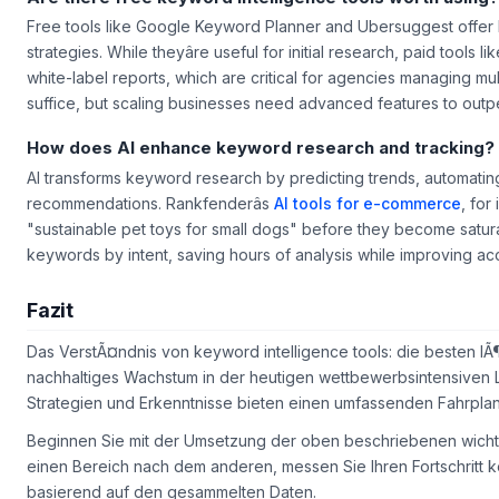
Free tools like Google Keyword Planner and Ubersuggest offer b
strategies. While theyâre useful for initial research, paid tools 
white-label reports, which are critical for agencies managing mult
suffice, but scaling businesses need advanced features to outp
How does AI enhance keyword research and tracking?
AI transforms keyword research by predicting trends, automatin
recommendations. Rankfenderâs
AI tools for e-commerce
, for
"sustainable pet toys for small dogs" before they become satur
keywords by intent, saving hours of analysis while improving ac
Fazit
Das VerstÃ¤ndnis von keyword intelligence tools: die besten l
nachhaltiges Wachstum in der heutigen wettbewerbsintensiven L
Strategien und Erkenntnisse bieten einen umfassenden Fahrplan
Beginnen Sie mit der Umsetzung der oben beschriebenen wichti
einen Bereich nach dem anderen, messen Sie Ihren Fortschritt 
basierend auf den gesammelten Daten.