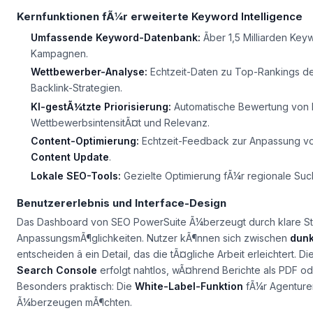
Kernfunktionen fÃ¼r erweiterte
Keyword Intelligence
Umfassende Keyword-Datenbank:
Ãber 1,5 Milliarden Key
Kampagnen.
Wettbewerber-Analyse:
Echtzeit-Daten zu Top-Rankings de
Backlink-Strategien.
KI-gestÃ¼tzte Priorisierung:
Automatische Bewertung von
WettbewerbsintensitÃ¤t und Relevanz.
Content-Optimierung:
Echtzeit-Feedback zur Anpassung vo
Content Update
.
Lokale SEO-Tools:
Gezielte Optimierung fÃ¼r regionale Suc
Benutzererlebnis und Interface-Design
Das Dashboard von SEO PowerSuite Ã¼berzeugt durch klare Str
AnpassungsmÃ¶glichkeiten. Nutzer kÃ¶nnen sich zwischen
dun
entscheiden â ein Detail, das die tÃ¤gliche Arbeit erleichtert. Di
Search Console
erfolgt nahtlos, wÃ¤hrend Berichte als PDF od
Besonders praktisch: Die
White-Label-Funktion
fÃ¼r Agenturen
Ã¼berzeugen mÃ¶chten.