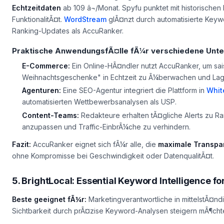
Echtzeitdaten
ab 109 â¬/Monat. Spyfu punktet mit historischen
FunktionalitÃ¤t.
WordStream
glÃ¤nzt durch automatisierte Keyw
Ranking-Updates als AccuRanker.
Praktische AnwendungsfÃ¤lle fÃ¼r verschiedene Unt
E-Commerce:
Ein Online-HÃ¤ndler nutzt AccuRanker, um sa
Weihnachtsgeschenke" in Echtzeit zu Ã¼berwachen und La
Agenturen:
Eine SEO-Agentur integriert die Plattform in
Whit
automatisierten Wettbewerbsanalysen als USP.
Content-Teams:
Redakteure erhalten tÃ¤gliche Alerts zu R
anzupassen und Traffic-EinbrÃ¼che zu verhindern.
Fazit:
AccuRanker eignet sich fÃ¼r alle, die
maximale Transpa
ohne Kompromisse bei Geschwindigkeit oder DatenqualitÃ¤t.
5. BrightLocal: Essential Keyword Intelligence fo
Beste geeignet fÃ¼r:
Marketingverantwortliche in mittelstÃ¤nd
Sichtbarkeit durch prÃ¤zise Keyword-Analysen steigern mÃ¶cht