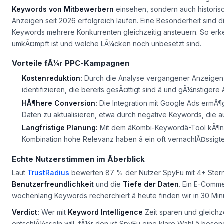
Keywords von Mitbewerbern
einsehen, sondern auch historis
Anzeigen seit 2026 erfolgreich laufen. Eine Besonderheit sind 
Keywords mehrere Konkurrenten gleichzeitig ansteuern. So er
umkÃ¤mpft ist und welche LÃ¼cken noch unbesetzt sind.
Vorteile fÃ¼r PPC-Kampagnen
Kostenreduktion:
Durch die Analyse vergangener Anzeigen 
identifizieren, die bereits gesÃ¤ttigt sind â und gÃ¼nstigere 
HÃ¶here Conversion:
Die Integration mit Google Ads ermÃ¶
Daten zu aktualisieren, etwa durch negative Keywords, die auf
Langfristige Planung:
Mit dem âKombi-Keywordâ-Tool kÃ¶
Kombination hohe Relevanz haben â ein oft vernachlÃ¤ssigte
Echte Nutzerstimmen im Ãberblick
Laut
TrustRadius
bewerten 87 % der Nutzer SpyFu mit 4+ Ster
Benutzerfreundlichkeit
und die
Tiefe der Daten
. Ein E-Comme
wochenlang Keywords recherchiert â heute finden wir in 30 Mi
Verdict:
Wer mit
Keyword Intelligence
Zeit sparen und gleichz
entschlÃ¼sseln will, fÃ¼r den ist SpyFu eine klare Wahl â beson