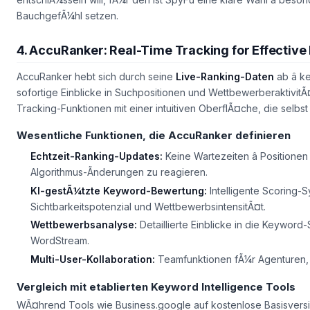
BauchgefÃ¼hl setzen.
4. AccuRanker: Real-Time Tracking for Effect
AccuRanker hebt sich durch seine
Live-Ranking-Daten
ab â 
sofortige Einblicke in Suchpositionen und WettbewerberaktivitÃ
Tracking-Funktionen mit einer intuitiven OberflÃ¤che, die sel
Wesentliche Funktionen, die AccuRanker definieren
Echtzeit-Ranking-Updates:
Keine Wartezeiten â Positionen
Algorithmus-Ãnderungen zu reagieren.
KI-gestÃ¼tzte Keyword-Bewertung:
Intelligente Scoring-S
Sichtbarkeitspotenzial und WettbewerbsintensitÃ¤t.
Wettbewerbsanalyse:
Detaillierte Einblicke in die Keyword-
WordStream.
Multi-User-Kollaboration:
Teamfunktionen fÃ¼r Agenturen, d
Vergleich mit etablierten Keyword Intelligence Tools
WÃ¤hrend Tools wie Business.google auf kostenlose Basisvers