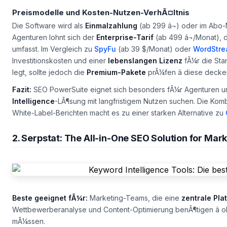
Preismodelle und Kosten-Nutzen-VerhÃ¤ltnis
Die Software wird als
Einmalzahlung
(ab 299 â¬) oder im Abo-
Agenturen lohnt sich der
Enterprise-Tarif
(ab 499 â¬/Monat), d
umfasst. Im Vergleich zu
SpyFu
(ab 39 $/Monat) oder
WordStr
Investitionskosten und einer
lebenslangen Lizenz
fÃ¼r die Sta
legt, sollte jedoch die
Premium-Pakete
prÃ¼fen â diese decke
Fazit:
SEO PowerSuite eignet sich besonders fÃ¼r Agenturen u
Intelligence
-LÃ¶sung mit langfristigem Nutzen suchen. Die Komb
White-Label-Berichten macht es zu einer starken Alternative zu
2. Serpstat: The All-in-One SEO Solution for Mar
Beste geeignet fÃ¼r:
Marketing-Teams, die eine
zentrale Pla
Wettbewerberanalyse und Content-Optimierung benÃ¶tigen â o
mÃ¼ssen.