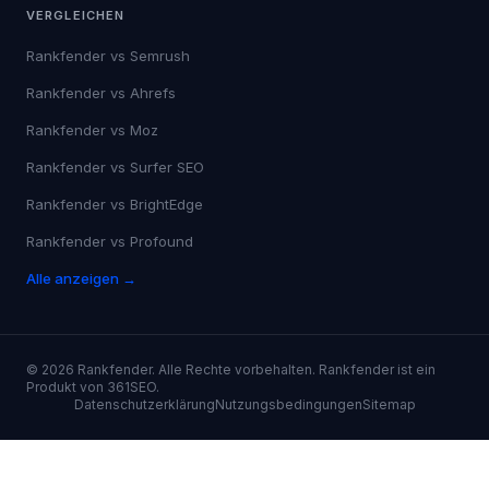
VERGLEICHEN
Rankfender vs
Semrush
Rankfender vs
Ahrefs
Rankfender vs
Moz
Rankfender vs
Surfer SEO
Rankfender vs
BrightEdge
Rankfender vs
Profound
Alle anzeigen →
©
2026
Rankfender.
Alle Rechte vorbehalten.
Rankfender ist ein
Produkt von 361SEO.
Datenschutzerklärung
Nutzungsbedingungen
Sitemap