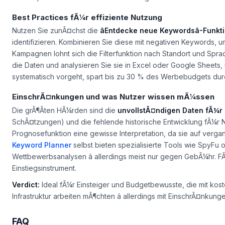
Best Practices fÃ¼r effiziente Nutzung
Nutzen Sie zunÃ¤chst die
âEntdecke neue Keywordsâ-Funkt
identifizieren. Kombinieren Sie diese mit negativen Keywords, um
Kampagnen lohnt sich die Filterfunktion nach Standort und Sprac
die Daten und analysieren Sie sie in Excel oder Google Sheets
systematisch vorgeht, spart bis zu 30 % des Werbebudgets du
EinschrÃ¤nkungen und was Nutzer wissen mÃ¼ssen
Die grÃ¶Ãten HÃ¼rden sind die
unvollstÃ¤ndigen Daten fÃ¼r
SchÃ¤tzungen) und die fehlende historische Entwicklung fÃ¼r N
Prognosefunktion eine gewisse Interpretation, da sie auf verga
Keyword Planner
selbst bieten spezialisierte Tools wie SpyFu 
Wettbewerbsanalysen â allerdings meist nur gegen GebÃ¼hr. FÃ
Einstiegsinstrument.
Verdict:
Ideal fÃ¼r Einsteiger und Budgetbewusste, die mit ko
Infrastruktur arbeiten mÃ¶chten â allerdings mit EinschrÃ¤nkun
FAQ