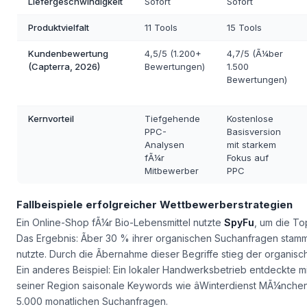
Liefergeschwindigkeit
Sofort
Sofort
Produktvielfalt
11 Tools
15 Tools
Kundenbewertung
4,5/5 (1.200+
4,7/5 (Ã¼ber
(Capterra, 2026)
Bewertungen)
1.500
Bewertungen)
Kernvorteil
Tiefgehende
Kostenlose
PPC-
Basisversion
Analysen
mit starkem
fÃ¼r
Fokus auf
Mitbewerber
PPC
Fallbeispiele erfolgreicher Wettbewerberstrategien
Ein Online-Shop fÃ¼r Bio-Lebensmittel nutzte
SpyFu
, um die To
Das Ergebnis: Ãber 30 % ihrer organischen Suchanfragen stam
nutzte. Durch die Ãbernahme dieser Begriffe stieg der organis
Ein anderes Beispiel: Ein lokaler Handwerksbetrieb entdeckte m
seiner Region saisonale Keywords wie âWinterdienst MÃ¼nchenâ
5.000 monatlichen Suchanfragen.