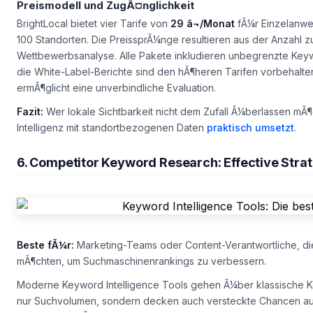
Preismodell und ZugÃ¤nglichkeit
BrightLocal bietet vier Tarife von
29 â¬/Monat
fÃ¼r Einzelanwe
100 Standorten. Die PreissprÃ¼nge resultieren aus der Anzahl
Wettbewerbsanalyse. Alle Pakete inkludieren unbegrenzte Keyw
die White-Label-Berichte sind den hÃ¶heren Tarifen vorbehalte
ermÃ¶glicht eine unverbindliche Evaluation.
Fazit:
Wer lokale Sichtbarkeit nicht dem Zufall Ã¼berlassen mÃ¶c
Intelligenz mit standortbezogenen Daten
praktisch umsetzt
.
6. Competitor Keyword Research: Effective St
Beste fÃ¼r:
Marketing-Teams oder Content-Verantwortliche, di
mÃ¶chten, um Suchmaschinenrankings zu verbessern.
Moderne
Keyword Intelligence Tools
gehen Ã¼ber klassische Ke
nur Suchvolumen, sondern decken auch versteckte Chancen a