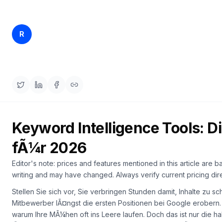
buchen
HANDELN
Content
Rankfender
R
10. Apr. 2026
14 min read
Engine
Content Team
RAISA
Assistant
Integrationen
ANALYSIEREN
Berichte
Keyword Intelligence Tools: 
&
Analysen
fÃ¼r 2026
Editor's note: prices and features mentioned in this article are b
writing and may have changed. Always verify current pricing dire
Stellen Sie sich vor, Sie verbringen Stunden damit, Inhalte zu sc
Mitbewerber lÃ¤ngst die ersten Positionen bei Google erobern
warum Ihre MÃ¼hen oft ins Leere laufen. Doch das ist nur die h