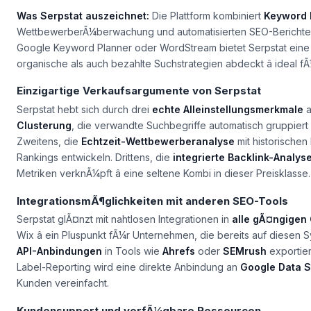
Was Serpstat auszeichnet:
Die Plattform kombiniert
Keyword I
WettbewerberÃ¼berwachung und automatisierten SEO-Berichten.
Google Keyword Planner oder WordStream bietet Serpstat ein
organische als auch bezahlte Suchstrategien abdeckt â ideal 
Einzigartige Verkaufsargumente von Serpstat
Serpstat hebt sich durch drei
echte Alleinstellungsmerkmale
a
Clusterung
, die verwandte Suchbegriffe automatisch gruppiert
Zweitens, die
Echtzeit-Wettbewerberanalyse
mit historischen
Rankings entwickeln. Drittens, die
integrierte Backlink-Analys
Metriken verknÃ¼pft â eine seltene Kombi in dieser Preisklasse.
IntegrationsmÃ¶glichkeiten mit anderen SEO-Tools
Serpstat glÃ¤nzt mit nahtlosen Integrationen in
alle gÃ¤ngigen
Wix â ein Pluspunkt fÃ¼r Unternehmen, die bereits auf diesen
API-Anbindungen
in Tools wie
Ahrefs
oder
SEMrush
exportier
Label-Reporting wird eine direkte Anbindung an
Google Data S
Kunden vereinfacht.
Kundensupport und verfÃ¼gbare Ressourcen