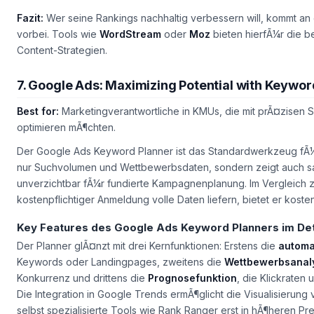
Fazit:
Wer seine Rankings nachhaltig verbessern will, kommt an 
vorbei. Tools wie
WordStream
oder
Moz
bieten hierfÃ¼r die b
Content-Strategien.
7. Google Ads: Maximizing Potential with Keywor
Best for:
Marketingverantwortliche in KMUs, die mit prÃ¤zise
optimieren mÃ¶chten.
Der Google Ads Keyword Planner ist das Standardwerkzeug fÃ
nur Suchvolumen und Wettbewerbsdaten, sondern zeigt auch sai
unverzichtbar fÃ¼r fundierte Kampagnenplanung. Im Vergleich 
kostenpflichtiger Anmeldung volle Daten liefern, bietet er koste
Key Features des Google Ads Keyword Planners im Det
Der Planner glÃ¤nzt mit drei Kernfunktionen: Erstens die
automa
Keywords oder Landingpages, zweitens die
Wettbewerbsanal
Konkurrenz und drittens die
Prognosefunktion
, die Klickraten
Die Integration in Google Trends ermÃ¶glicht die Visualisierung
selbst spezialisierte Tools wie Rank Ranger erst in hÃ¶heren Pre