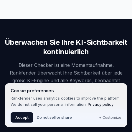
Überwachen Sie Ihre KI-Sichtbarkeit
kontinuierlich
Dieser Checker ist eine Momentaufnahme.
Rankfender überwacht Ihre Sichtbarkeit über jede
große KI-Engine und alle Keywords, beobachtet
Wettbewerber und liefert eine Roadmap —
Cookie preferences
automatisch.
Rankfender uses analytics cookies to improve the platform.
We do not sell your personal information.
Privacy policy
Meinen kostenlosen RAIVE-Score erhalten
Accept
Do not sell or share
+ Customize