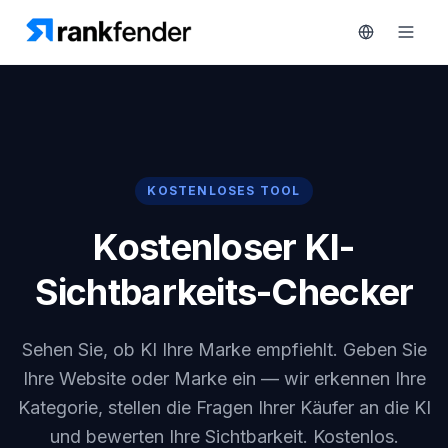
Plattform
KOSTENLOSES TOOL
art Free Trial
Lösungen
Kostenloser KI-
Ressourcen
ÜBERWACHEN
Sichtbarkeits-Checker
RAIVE
Kostenlose
Engine
Tools
Sehen Sie, ob KI Ihre Marke empfiehlt. Geben Sie
Wettbewerber-
Tracking
Ihre Website oder Marke ein — wir erkennen Ihre
Preise
Kategorie, stellen die Fragen Ihrer Käufer an die KI
Keyword-
Demo
Intelligenz
und bewerten Ihre Sichtbarkeit. Kostenlos.