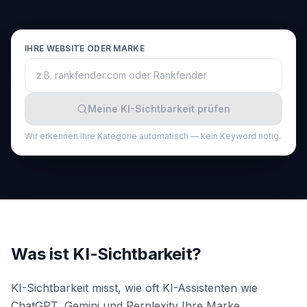
buchen
HANDELN
Content
IHRE WEBSITE ODER MARKE
Engine
RAISA
Assistant
Meine KI-Sichtbarkeit prüfen
Integrationen
Wir erkennen Ihre Kategorie automatisch — kein Keyword nötig.
ANALYSIEREN
Berichte
&
Analysen
Was ist KI-Sichtbarkeit?
KI-Sichtbarkeit misst, wie oft KI-Assistenten wie
ChatGPT, Gemini und Perplexity Ihre Marke