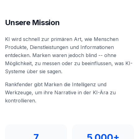
buchen
HANDELN
Content
Unsere Mission
Engine
RAISA
KI wird schnell zur primären Art, wie Menschen
Assistant
Produkte, Dienstleistungen und Informationen
Integrationen
entdecken. Marken waren jedoch blind -- ohne
Möglichkeit, zu messen oder zu beeinflussen, was KI-
ANALYSIEREN
Systeme über sie sagen.
Berichte
&
Rankfender gibt Marken die Intelligenz und
Analysen
Werkzeuge, um ihre Narrative in der KI-Ära zu
kontrollieren.
7
5.000+