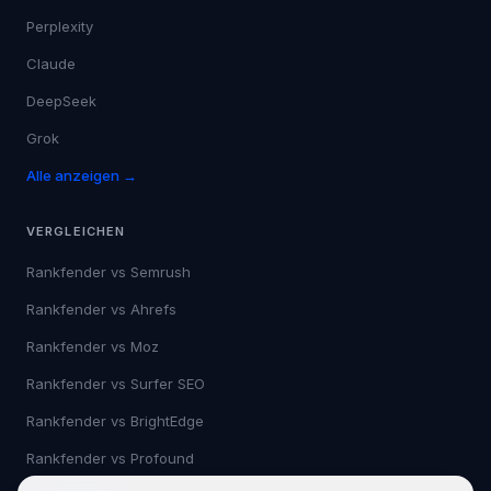
Perplexity
Claude
DeepSeek
Grok
Alle anzeigen →
VERGLEICHEN
Rankfender vs
Semrush
Rankfender vs
Ahrefs
Rankfender vs
Moz
Rankfender vs
Surfer SEO
Rankfender vs
BrightEdge
Rankfender vs
Profound