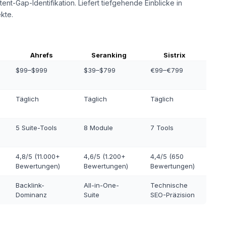
ent-Gap-Identifikation. Liefert tiefgehende Einblicke in
kte.
Ahrefs
Seranking
Sistrix
$99–$999
$39–$799
€99–€799
Täglich
Täglich
Täglich
5 Suite-Tools
8 Module
7 Tools
4,8/5 (11.000+
4,6/5 (1.200+
4,4/5 (650
Bewertungen)
Bewertungen)
Bewertungen)
Backlink-
All-in-One-
Technische
Dominanz
Suite
SEO-Präzision