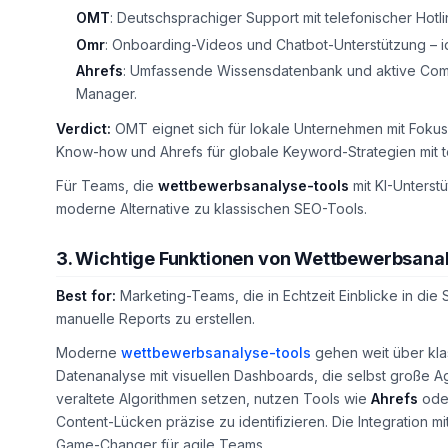
OMT
: Deutschsprachiger Support mit telefonischer Hotli
Omr
: Onboarding-Videos und Chatbot-Unterstützung – 
Ahrefs
: Umfassende Wissensdatenbank und aktive Comm
Manager.
Verdict:
OMT eignet sich für lokale Unternehmen mit Fokus
Know-how und Ahrefs für globale Keyword-Strategien mit 
Für Teams, die
wettbewerbsanalyse-tools
mit KI-Unterstü
moderne Alternative zu klassischen SEO-Tools.
3. Wichtige Funktionen von Wettbewerbsana
Best for:
Marketing-Teams, die in Echtzeit Einblicke in die
manuelle Reports zu erstellen.
Moderne
wettbewerbsanalyse-tools
gehen weit über kla
Datenanalyse mit visuellen Dashboards, die selbst große 
veraltete Algorithmen setzen, nutzen Tools wie
Ahrefs
ode
Content-Lücken präzise zu identifizieren. Die Integration
Game-Changer für agile Teams.