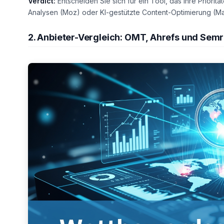
Verdict:
Entscheiden Sie sich für ein Tool, das Ihre Priorit
Analysen (Moz) oder KI-gestützte Content-Optimierung (M
2. Anbieter-Vergleich: OMT, Ahrefs und Semr