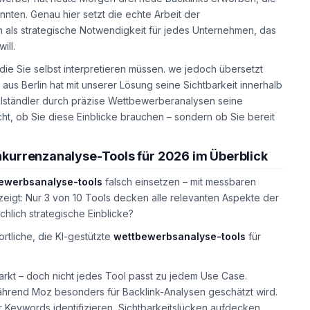
nten. Genau hier setzt die echte Arbeit der
n als strategische Notwendigkeit für jedes Unternehmen, das
ill.
 die Sie selbst interpretieren müssen. we jedoch übersetzt
aus Berlin hat mit unserer Lösung seine Sichtbarkeit innerhalb
telständler durch präzise Wettbewerberanalysen seine
ht, ob Sie diese Einblicke brauchen – sondern ob Sie bereit
nkurrenzanalyse-Tools für 2026 im Überblick
ewerbsanalyse-tools
falsch einsetzen – mit messbaren
eigt: Nur 3 von 10 Tools decken alle relevanten Aspekte der
hlich strategische Einblicke?
tliche, die KI-gestützte
wettbewerbsanalyse-tools
für
rkt – doch nicht jedes Tool passt zu jedem Use Case.
ährend Moz besonders für Backlink-Analysen geschätzt wird.
är Keywords identifizieren, Sichtbarkeitslücken aufdecken