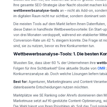
Ihre gesamte SEO-Strategie über Nacht obsolet machen kön
wettbewerbsanalyse-tools
an – nicht als Add-on, sonder
im digitalen Raum nicht nur sichtbar, sondern dominant sein w
Die meisten Tools auf dem Markt liefern Ihnen Datenfluten,
diese Daten in handfeste Wettbewerbsvorteile: Ein Start-up 
von drei Monaten verdoppelt, während ein etablierter Mit
Conversion-Rate um 42 % steigern konnte. Die Frage ist nic
sind, sie zu nutzen, bevor es Ihre Konkurrenten tun.
Wettbewerbsanalyse-Tools: 1. Die besten Ko
Wussten Sie, dass über 60 % der Unternehmen ihre
wettb
Folgen für ihre Sichtbarkeit? Eine aktuelle Studie von
OMR
z
Konkurrenzanalyse ab. Doch welche Lösungen liefern tatsäc
Best for:
Agenturen, Marketingteams und Content-Verantwor
datenbasierte Entscheidungen nutzen möchten.
Marktplätze wie SE Ranking oder Ahrefs dominieren den Ma
Marketmuse setzt auf KI-gestützte Content-Optimierung, w
Die Wahl hängt von Ihren Prioritäten ab: Soll das Tool prim