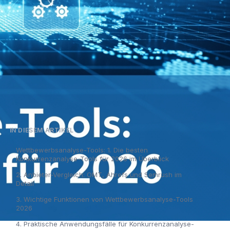
IN DIESEM ARTIKEL
Wettbewerbsanalyse-Tools: 1. Die besten
Konkurrenzanalyse-Tools für 2026 im Überblick
2. Anbieter-Vergleich: OMT, Ahrefs und Semrush im
Detail
3. Wichtige Funktionen von Wettbewerbsanalyse-Tools
2026
4. Praktische Anwendungsfälle für Konkurrenzanalyse-