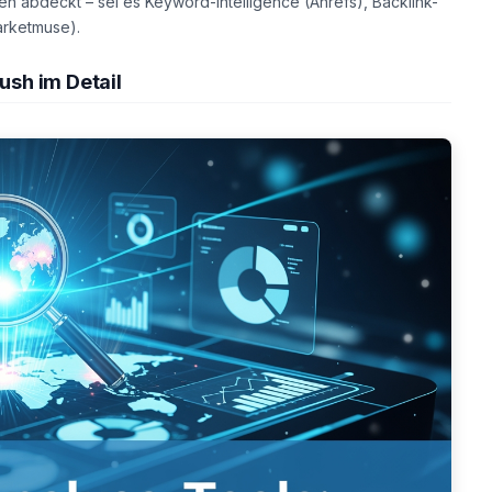
äten abdeckt – sei es Keyword-Intelligence (Ahrefs), Backlink-
arketmuse).
ush im Detail