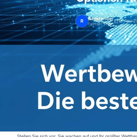
Rankfender
R
13. Apr. 
Content Team
Wettbewerbsanalyse-
Optionen für 2026
Hinweis der Redaktion: Die in diesem Artikel genannten Pre
Informationen zum Zeitpunkt der Erstellung und können sic
direkt auf der offiziellen Website des jeweiligen Anbieters.
Stellen Sie sich vor, Sie wachen auf und Ihr größter Wett