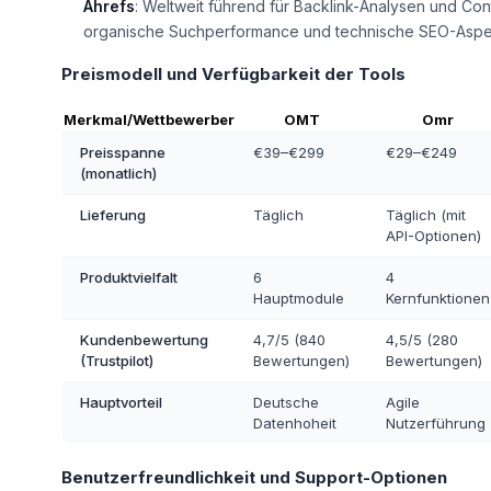
Ahrefs
: Weltweit führend für Backlink-Analysen und Cont
organische Suchperformance und technische SEO-Aspe
Preismodell und Verfügbarkeit der Tools
Merkmal/Wettbewerber
OMT
Omr
Preisspanne
€39–€299
€29–€249
(monatlich)
Lieferung
Täglich
Täglich (mit
API-Optionen)
Produktvielfalt
6
4
Hauptmodule
Kernfunktionen
Kundenbewertung
4,7/5 (840
4,5/5 (280
(Trustpilot)
Bewertungen)
Bewertungen)
Hauptvorteil
Deutsche
Agile
Datenhoheit
Nutzerführung
Benutzerfreundlichkeit und Support-Optionen