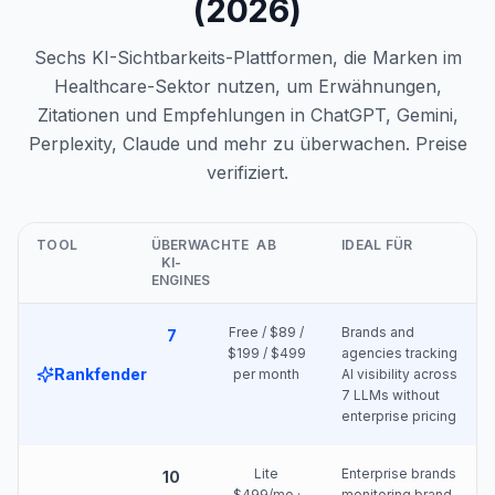
(2026)
Sechs KI-Sichtbarkeits-Plattformen, die Marken im
Healthcare-Sektor nutzen, um Erwähnungen,
Zitationen und Empfehlungen in ChatGPT, Gemini,
Perplexity, Claude und mehr zu überwachen. Preise
verifiziert.
TOOL
ÜBERWACHTE
AB
IDEAL FÜR
KI-
ENGINES
Free / $89 /
Brands and
7
$199 / $499
agencies tracking
Rankfender
per month
AI visibility across
7 LLMs without
enterprise pricing
Lite
Enterprise brands
10
$499/mo ·
monitoring brand