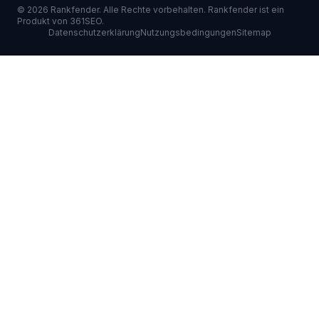
©
2026
Rankfender.
Alle Rechte vorbehalten.
Rankfender ist ein
Produkt von 361SEO.
Datenschutzerklärung
Nutzungsbedingungen
Sitemap