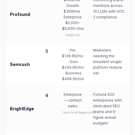
Growth
mentions across
$399/mo ·
10 LLMs with SOC
Profound
Enterprise
2 compliance
$2,000–
$5,000+/mo
(
trakkr.ai
)
Pro
Marketers
5
$139.95/mo
needing the
· Guru
broadest single-
Semrush
$249.95/mo
platform feature
· Business
set
$499.95/mo
Enterprise
Fortune 500
4
— contact
enterprises with
sales
dedicated SEO
BrightEdge
teams and 6-
(
www.brightedge.com
)
figure annual
budgets