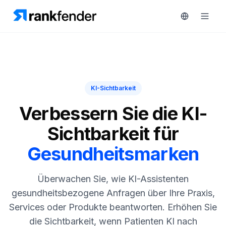
Plattform
KI-Sichtbarkeit
art Free Trial
Lösungen
Verbessern Sie die KI-
Sichtbarkeit für
Ressourcen
ÜBERWACHEN
Gesundheitsmarken
RAIVE
Kostenlose
Engine
Tools
Überwachen Sie, wie KI-Assistenten
Wettbewerber-
Tracking
Preise
gesundheitsbezogene Anfragen über Ihre Praxis,
Services oder Produkte beantworten. Erhöhen Sie
Keyword-
Demo
Intelligenz
die Sichtbarkeit, wenn Patienten KI nach