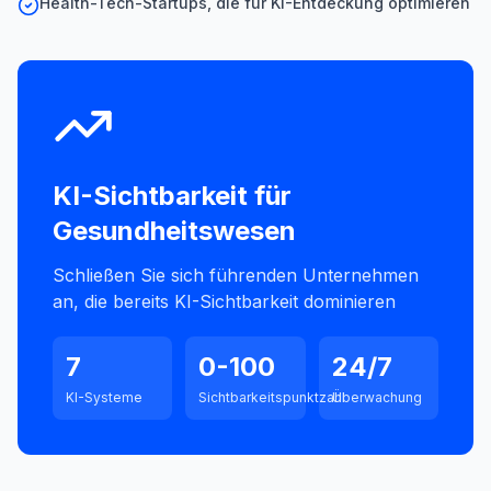
Health-Tech-Startups, die für KI-Entdeckung optimieren
KI-Sichtbarkeit für
Gesundheitswesen
Schließen Sie sich führenden Unternehmen
an, die bereits KI-Sichtbarkeit dominieren
7
0-100
24/7
KI-Systeme
Sichtbarkeitspunktzahl
Überwachung