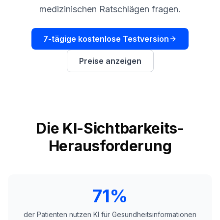
buchen
medizinischen Ratschlägen fragen.
HANDELN
Content
Engine
7-tägige kostenlose Testversion
RAISA
Preise anzeigen
Assistant
Integrationen
ANALYSIEREN
Berichte
Die KI-Sichtbarkeits-
&
Analysen
Herausforderung
71%
der Patienten nutzen KI für Gesundheitsinformationen