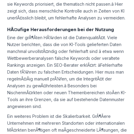
sie Keywords priorisiert, die thematisch nicht passen.â Hier
zeigt sich, dass menschliche Kontrolle auch in Zeiten von KI
unerlÃ¤sslich bleibt, um fehlerhafte Analysen zu vermeiden.
HÃ¤ufige Herausforderungen bei der Nutzung
Eine der grÃ¶Ãten HÃ¼rden ist die DatenqualitÃ¤t. Viele
Nutzer berichten, dass die von KI-Tools gelieferten Daten
manchmal unvollstÃ¤ndig oder fehlerhaft sind â etwa wenn
Wettbewerberanalysen falsche Keywords oder veraltete
Rankings anzeigen. Ein SEO-Berater erklÃ¤rt: âFehlerhafte
Daten fÃ¼hren zu falschen Entscheidungen. Hier muss man
regelmÃ¤Ãig manuell prÃ¼fen, um die IntegritÃ¤t der
Analysen zu gewÃ¤hrleisten.â Besonders bei
NischenmÃ¤rkten oder neuen Themenbereichen stoÃen KI-
Tools an ihre Grenzen, da sie auf bestehende Datenmuster
angewiesen sind.
Ein weiteres Problem ist die Skalierbarkeit. GrÃ¶Ãere
Unternehmen mit mehreren Standorten oder internationalen
MÃ¤rkten benÃ¶tigen oft maÃgeschneiderte LÃ¶sungen, die