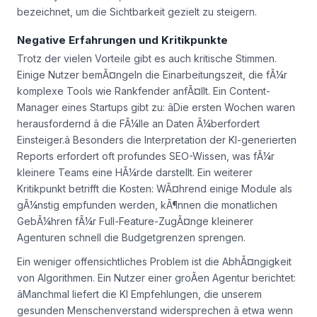
bezeichnet, um die Sichtbarkeit gezielt zu steigern.
Negative Erfahrungen und Kritikpunkte
Trotz der vielen Vorteile gibt es auch kritische Stimmen.
Einige Nutzer bemÃ¤ngeln die Einarbeitungszeit, die fÃ¼r
komplexe Tools wie Rankfender anfÃ¤llt. Ein Content-
Manager eines Startups gibt zu: âDie ersten Wochen waren
herausfordernd â die FÃ¼lle an Daten Ã¼berfordert
Einsteiger.â Besonders die Interpretation der KI-generierten
Reports erfordert oft profundes SEO-Wissen, was fÃ¼r
kleinere Teams eine HÃ¼rde darstellt. Ein weiterer
Kritikpunkt betrifft die Kosten: WÃ¤hrend einige Module als
gÃ¼nstig empfunden werden, kÃ¶nnen die monatlichen
GebÃ¼hren fÃ¼r Full-Feature-ZugÃ¤nge kleinerer
Agenturen schnell die Budgetgrenzen sprengen.
Ein weniger offensichtliches Problem ist die AbhÃ¤ngigkeit
von Algorithmen. Ein Nutzer einer groÃen Agentur berichtet:
âManchmal liefert die KI Empfehlungen, die unserem
gesunden Menschenverstand widersprechen â etwa wenn