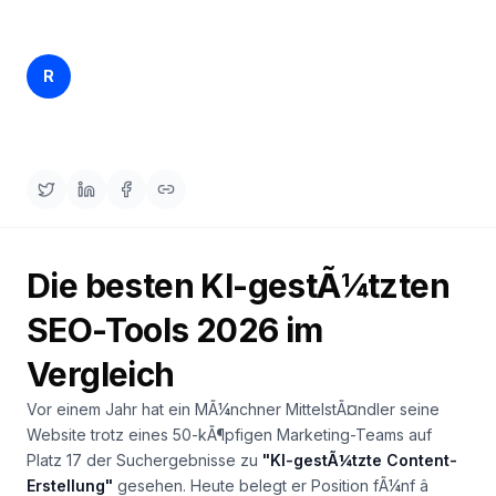
buchen
HANDELN
Content
Rankfender
R
29. März 2026
18 min read
Engine
Content Team
RAISA
Assistant
Integrationen
ANALYSIEREN
Berichte
Die besten KI-gestÃ¼tzten
&
Analysen
SEO-Tools 2026 im
Vergleich
Vor einem Jahr hat ein MÃ¼nchner MittelstÃ¤ndler seine
Website trotz eines 50-kÃ¶pfigen Marketing-Teams auf
Platz 17 der Suchergebnisse zu
"KI-gestÃ¼tzte Content-
Erstellung"
gesehen. Heute belegt er Position fÃ¼nf â