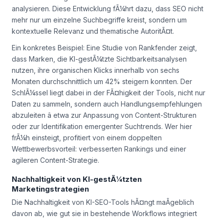
analysieren. Diese Entwicklung fÃ¼hrt dazu, dass SEO nicht
mehr nur um einzelne Suchbegriffe kreist, sondern um
kontextuelle Relevanz und thematische AutoritÃ¤t.
Ein konkretes Beispiel: Eine Studie von Rankfender zeigt,
dass Marken, die KI-gestÃ¼tzte Sichtbarkeitsanalysen
nutzen, ihre organischen Klicks innerhalb von sechs
Monaten durchschnittlich um 42% steigern konnten. Der
SchlÃ¼ssel liegt dabei in der FÃ¤higkeit der Tools, nicht nur
Daten zu sammeln, sondern auch Handlungsempfehlungen
abzuleiten â etwa zur Anpassung von Content-Strukturen
oder zur Identifikation emergenter Suchtrends. Wer hier
frÃ¼h einsteigt, profitiert von einem doppelten
Wettbewerbsvorteil: verbesserten Rankings und einer
agileren Content-Strategie.
Nachhaltigkeit von KI-gestÃ¼tzten
Marketingstrategien
Die Nachhaltigkeit von KI-SEO-Tools hÃ¤ngt maÃgeblich
davon ab, wie gut sie in bestehende Workflows integriert