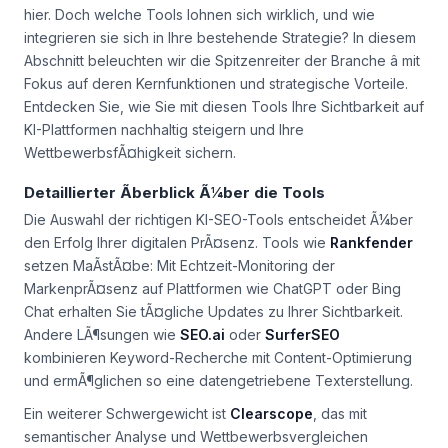
hier. Doch welche Tools lohnen sich wirklich, und wie
integrieren sie sich in Ihre bestehende Strategie? In diesem
Abschnitt beleuchten wir die Spitzenreiter der Branche â mit
Fokus auf deren Kernfunktionen und strategische Vorteile.
Entdecken Sie, wie Sie mit diesen Tools Ihre Sichtbarkeit auf
KI-Plattformen nachhaltig steigern und Ihre
WettbewerbsfÃ¤higkeit sichern.
Detaillierter Ãberblick Ã¼ber die Tools
Die Auswahl der richtigen KI-SEO-Tools entscheidet Ã¼ber
den Erfolg Ihrer digitalen PrÃ¤senz. Tools wie
Rankfender
setzen MaÃstÃ¤be: Mit Echtzeit-Monitoring der
MarkenprÃ¤senz auf Plattformen wie ChatGPT oder Bing
Chat erhalten Sie tÃ¤gliche Updates zu Ihrer Sichtbarkeit.
Andere LÃ¶sungen wie
SEO.ai
oder
SurferSEO
kombinieren Keyword-Recherche mit Content-Optimierung
und ermÃ¶glichen so eine datengetriebene Texterstellung.
Ein weiterer Schwergewicht ist
Clearscope
, das mit
semantischer Analyse und Wettbewerbsvergleichen