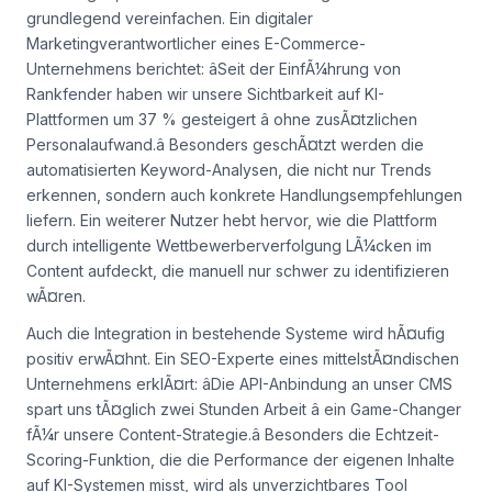
grundlegend vereinfachen. Ein digitaler
Marketingverantwortlicher eines E-Commerce-
Unternehmens berichtet: âSeit der EinfÃ¼hrung von
Rankfender haben wir unsere Sichtbarkeit auf KI-
Plattformen um 37 % gesteigert â ohne zusÃ¤tzlichen
Personalaufwand.â Besonders geschÃ¤tzt werden die
automatisierten Keyword-Analysen, die nicht nur Trends
erkennen, sondern auch konkrete Handlungsempfehlungen
liefern. Ein weiterer Nutzer hebt hervor, wie die Plattform
durch intelligente Wettbewerberverfolgung LÃ¼cken im
Content aufdeckt, die manuell nur schwer zu identifizieren
wÃ¤ren.
Auch die Integration in bestehende Systeme wird hÃ¤ufig
positiv erwÃ¤hnt. Ein SEO-Experte eines mittelstÃ¤ndischen
Unternehmens erklÃ¤rt: âDie API-Anbindung an unser CMS
spart uns tÃ¤glich zwei Stunden Arbeit â ein Game-Changer
fÃ¼r unsere Content-Strategie.â Besonders die Echtzeit-
Scoring-Funktion, die die Performance der eigenen Inhalte
auf KI-Systemen misst, wird als unverzichtbares Tool