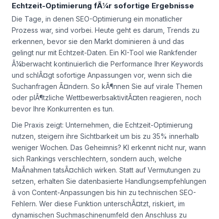
Echtzeit-Optimierung fÃ¼r sofortige Ergebnisse
Die Tage, in denen SEO-Optimierung ein monatlicher
Prozess war, sind vorbei. Heute geht es darum, Trends zu
erkennen, bevor sie den Markt dominieren â und das
gelingt nur mit Echtzeit-Daten. Ein KI-Tool wie Rankfender
Ã¼berwacht kontinuierlich die Performance Ihrer Keywords
und schlÃ¤gt sofortige Anpassungen vor, wenn sich die
Suchanfragen Ã¤ndern. So kÃ¶nnen Sie auf virale Themen
oder plÃ¶tzliche WettbewerbsaktivitÃ¤ten reagieren, noch
bevor Ihre Konkurrenten es tun.
Die Praxis zeigt: Unternehmen, die Echtzeit-Optimierung
nutzen, steigern ihre Sichtbarkeit um bis zu 35% innerhalb
weniger Wochen. Das Geheimnis? KI erkennt nicht nur, wann
sich Rankings verschlechtern, sondern auch, welche
MaÃnahmen tatsÃ¤chlich wirken. Statt auf Vermutungen zu
setzen, erhalten Sie datenbasierte Handlungsempfehlungen
â von Content-Anpassungen bis hin zu technischen SEO-
Fehlern. Wer diese Funktion unterschÃ¤tzt, riskiert, im
dynamischen Suchmaschinenumfeld den Anschluss zu