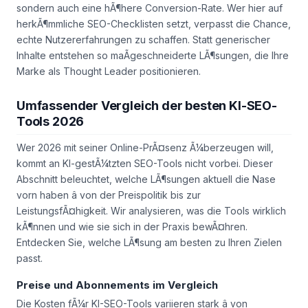
sondern auch eine hÃ¶here Conversion-Rate. Wer hier auf
herkÃ¶mmliche SEO-Checklisten setzt, verpasst die Chance,
echte Nutzererfahrungen zu schaffen. Statt generischer
Inhalte entstehen so maÃgeschneiderte LÃ¶sungen, die Ihre
Marke als Thought Leader positionieren.
Umfassender Vergleich der besten KI-SEO-
Tools 2026
Wer 2026 mit seiner Online-PrÃ¤senz Ã¼berzeugen will,
kommt an KI-gestÃ¼tzten SEO-Tools nicht vorbei. Dieser
Abschnitt beleuchtet, welche LÃ¶sungen aktuell die Nase
vorn haben â von der Preispolitik bis zur
LeistungsfÃ¤higkeit. Wir analysieren, was die Tools wirklich
kÃ¶nnen und wie sie sich in der Praxis bewÃ¤hren.
Entdecken Sie, welche LÃ¶sung am besten zu Ihren Zielen
passt.
Preise und Abonnements im Vergleich
Die Kosten fÃ¼r KI-SEO-Tools variieren stark â von