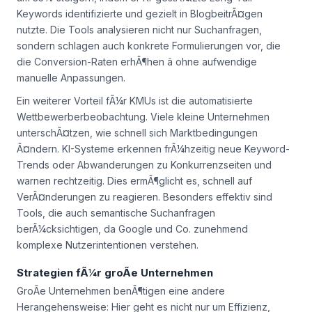
Keywords identifizierte und gezielt in BlogbeitrÃ¤gen
nutzte. Die Tools analysieren nicht nur Suchanfragen,
sondern schlagen auch konkrete Formulierungen vor, die
die Conversion-Raten erhÃ¶hen â ohne aufwendige
manuelle Anpassungen.
Ein weiterer Vorteil fÃ¼r KMUs ist die automatisierte
Wettbewerberbeobachtung. Viele kleine Unternehmen
unterschÃ¤tzen, wie schnell sich Marktbedingungen
Ã¤ndern. KI-Systeme erkennen frÃ¼hzeitig neue Keyword-
Trends oder Abwanderungen zu Konkurrenzseiten und
warnen rechtzeitig. Dies ermÃ¶glicht es, schnell auf
VerÃ¤nderungen zu reagieren. Besonders effektiv sind
Tools, die auch semantische Suchanfragen
berÃ¼cksichtigen, da Google und Co. zunehmend
komplexe Nutzerintentionen verstehen.
Strategien fÃ¼r groÃe Unternehmen
GroÃe Unternehmen benÃ¶tigen eine andere
Herangehensweise: Hier geht es nicht nur um Effizienz,