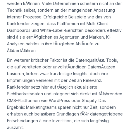
werden kÃ¶nnen. Viele Unternehmen scheitern nicht an der
Technik selbst, sondern an der mangelnden Anpassung
interner Prozesse. Erfolgreiche Beispiele wie das von
Rankfender zeigen, dass Plattformen mit Multi-Client-
Dashboards und White-Label-Berichten besonders effektiv
sind â sie ermÃ¶glichen es Agenturen und Marken, KI-
Analysen nahtlos in ihre tÃ¤glichen AblÃ¤ufe zu
Ã¼berfÃ¼hren.
Ein weiterer kritischer Faktor ist die DatenqualitÃ¤t. Tools,
die auf veralteten oder unvollstÃ¤ndigen DatensÃ¤tzen
basieren, liefern zwar kurzfristige Insights, doch ihre
Empfehlungen verlieren mit der Zeit an Relevanz.
Rankfender setzt hier auf tÃ¤glich aktualisierte
Sichtbarkeitsdaten und integriert sich direkt mit fÃ¼hrenden
CMS-Plattformen wie WordPress oder Shopify. Das
Ergebnis: Marketingteams sparen nicht nur Zeit, sondern
erhalten auch belastbare Grundlagen fÃ¼r datengetriebene
Entscheidungen â eine Investition, die sich langfristig
auszahlt.