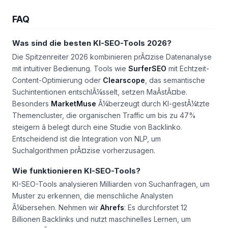
FAQ
Was sind die besten KI-SEO-Tools 2026?
Die Spitzenreiter 2026 kombinieren prÃ¤zise Datenanalyse
mit intuitiver Bedienung. Tools wie
SurferSEO
mit Echtzeit-
Content-Optimierung oder
Clearscope
, das semantische
Suchintentionen entschlÃ¼sselt, setzen MaÃstÃ¤be.
Besonders
MarketMuse
Ã¼berzeugt durch KI-gestÃ¼tzte
Themencluster, die organischen Traffic um bis zu 47%
steigern â belegt durch eine Studie von Backlinko.
Entscheidend ist die Integration von NLP, um
Suchalgorithmen prÃ¤zise vorherzusagen.
Wie funktionieren KI-SEO-Tools?
KI-SEO-Tools analysieren Milliarden von Suchanfragen, um
Muster zu erkennen, die menschliche Analysten
Ã¼bersehen. Nehmen wir
Ahrefs
: Es durchforstet 12
Billionen Backlinks und nutzt maschinelles Lernen, um