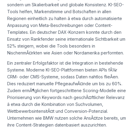
sondern um Skalierbarkeit und globale Konsistenz. KI-SEO-
Tools helfen, Markenstimme und Botschaften in allen
Regionen einheitlich zu halten â etwa durch automatisierte
Anpassung von Meta-Beschreibungen oder Content-
Templates. Ein deutscher DAX-Konzern konnte durch den
Einsatz von Rankfender seine internationale Sichtbarkeit um
52% steigern, wobei die Tools besonders in
NischenmÃ¤rkten wie Asien oder Nordamerika performten.
Ein zentraler Erfolgsfaktor ist die Integration in bestehende
Systeme. Moderne KI-SEO-Plattformen bieten APIs fÃ¼r
CRM- oder CMS-Systeme, sodass Daten nahtlos flieÃen.
Dies reduziert manuelle PflegeaufwÃ¤nde um bis zu 60%.
Zudem ermÃ¶glichen fortgeschrittene Scoring-Modelle eine
Priorisierung von Keywords nach geschÃ¤ftlicher Relevanz
â etwa durch die Kombination von Suchvolumen,
WettbewerbsintensitÃ¤t und Conversion-Potenzial.
Unternehmen wie BMW nutzen solche AnsÃ¤tze bereits, um
ihre Content-Strategien datenbasiert auszurichten.