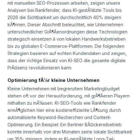
mit manuellen SEO-Prozessen arbeiten, zeigen unsere
Analysen bei Rankfender, dass KI-gestÃ¼tzte Tools bis
2026 die Sichtbarkeit um durchschnittlich 40% steigern
kÃ¶nnen. Dieser Abschnitt beleuchtet, wie Unternehmen
unterschiedlicher GrÃ¶Ãenordnungen diese Technologien
strategisch einsetzen â von lokalen Handwerksbetrieben
bis zu globalen E-Commerce-Plattformen. Die folgenden
Strategien basieren auf echten Kundendaten und zeigen,
dass der richtige Einsatz von KI-SEO die gesamte digitale
PrÃ¤senz revolutionieren kann.
Optimierung fÃ¼r kleine Unternehmen
Kleine Unternehmen mit begrenztem Marketingbudget
stehen oft vor der Herausforderung, mit grÃ¶Ãeren Playern
mithalten zu mÃ¼ssen. KI-SEO-Tools wie Rankfender
ermÃ¶glichen hier eine kosteneffiziente LÃ¶sung durch
automatisierte Keyword-Recherchen und Content-
Optimierung. Ein Beispiel: Ein Berliner BÃ¤ckereibetrieb
konnte innerhalb von drei Monaten seine lokale Sichtbarkeit
um 35% steigern, indem er KI-gestÃ¼tzte Long-Tail-