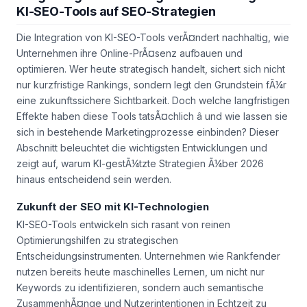
KI-SEO-Tools auf SEO-Strategien
Die Integration von KI-SEO-Tools verÃ¤ndert nachhaltig, wie
Unternehmen ihre Online-PrÃ¤senz aufbauen und
optimieren. Wer heute strategisch handelt, sichert sich nicht
nur kurzfristige Rankings, sondern legt den Grundstein fÃ¼r
eine zukunftssichere Sichtbarkeit. Doch welche langfristigen
Effekte haben diese Tools tatsÃ¤chlich â und wie lassen sie
sich in bestehende Marketingprozesse einbinden? Dieser
Abschnitt beleuchtet die wichtigsten Entwicklungen und
zeigt auf, warum KI-gestÃ¼tzte Strategien Ã¼ber 2026
hinaus entscheidend sein werden.
Zukunft der SEO mit KI-Technologien
KI-SEO-Tools entwickeln sich rasant von reinen
Optimierungshilfen zu strategischen
Entscheidungsinstrumenten. Unternehmen wie Rankfender
nutzen bereits heute maschinelles Lernen, um nicht nur
Keywords zu identifizieren, sondern auch semantische
ZusammenhÃ¤nge und Nutzerintentionen in Echtzeit zu