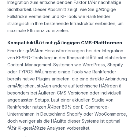
Integration zum entscheidenden Faktor fÃ¼r nachhaltige
Sichtbarkeit. Dieser Abschnitt zeigt, wie Sie gÃ¤ngige
Fallstricke vermeiden und KI-Tools wie Rankfender
strategisch in Ihre bestehende Infrastruktur einbinden, um
maximale Effizienz zu erzielen.
KompatibilitÃ¤t mit gÃ¤ngigen CMS-Plattformen
Eine der grÃ¶Ãten Herausforderungen bei der Integration
von KI-SEO-Tools liegt in der KompatibilitÃ¤t mit etablierten
Content-Management-Systemen wie WordPress, Shopify
oder TYPO3. WÃ¤hrend einige Tools wie Rankfender
bereits native Plugins anbieten, die eine direkte Anbindung
ermÃ¶glichen, stoÃen andere auf technische HÃ¼rden â
besonders bei Ã¤lteren CMS-Versionen oder individuell
angepassten Setups. Laut einer aktuellen Studie von
Rankfender nutzen Ã¼ber 80% der E-Commerce-
Unternehmen in Deutschland Shopify oder WooCommerce,
doch weniger als die HÃ¤lfte dieser Systeme ist optimal
fÃ¼r KI-gestÃ¼tzte Analysen vorbereitet.