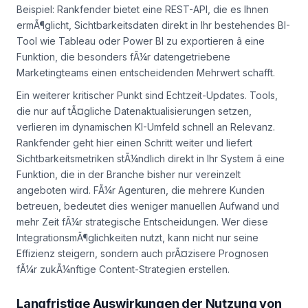
Beispiel: Rankfender bietet eine REST-API, die es Ihnen
ermÃ¶glicht, Sichtbarkeitsdaten direkt in Ihr bestehendes BI-
Tool wie Tableau oder Power BI zu exportieren â eine
Funktion, die besonders fÃ¼r datengetriebene
Marketingteams einen entscheidenden Mehrwert schafft.
Ein weiterer kritischer Punkt sind Echtzeit-Updates. Tools,
die nur auf tÃ¤gliche Datenaktualisierungen setzen,
verlieren im dynamischen KI-Umfeld schnell an Relevanz.
Rankfender geht hier einen Schritt weiter und liefert
Sichtbarkeitsmetriken stÃ¼ndlich direkt in Ihr System â eine
Funktion, die in der Branche bisher nur vereinzelt
angeboten wird. FÃ¼r Agenturen, die mehrere Kunden
betreuen, bedeutet dies weniger manuellen Aufwand und
mehr Zeit fÃ¼r strategische Entscheidungen. Wer diese
IntegrationsmÃ¶glichkeiten nutzt, kann nicht nur seine
Effizienz steigern, sondern auch prÃ¤zisere Prognosen
fÃ¼r zukÃ¼nftige Content-Strategien erstellen.
Langfristige Auswirkungen der Nutzung von