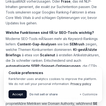
LinkqualitÃ¤t vorherzusagen. Oder
Frase
, das mit NLP-
Inhalten generiert, die exakt zur Suchintention passen. Die
Tools simulieren sogar Googles Ranking-Faktoren â etwa
Core Web Vitals â und schlagen Optimierungen vor, bevor
Updates live gehen.
Welche Funktionen sind fÃ¼r SEO-Tools wichtig?
Moderne SEO-Tools mÃ¼ssen mehr als Keyword-Rankings
liefern.
Content-Gap-Analysen
wie bei
SEMrush
zeigen,
welche Themen Konkurrenten dominieren.
KI-gestÃ¼tzte
Briefings
â etwa von
Scalenut
â erstellen Artikelstrukturen,
die 3x schneller ranken. Entscheidend sind auch
automatisierte SERP-Snippet-Optimierungen
, die CTRs
um 22% steigern, wie eine Case Study von HubSpot zeigt.
Cookie preferences
Ohne Echtzeit-Daten und Predictive Analytics veralten Tools
Rankfender uses analytics cookies to improve the platform.
schnell.
We do not sell your personal information.
Privacy policy
Wie vergleicht man verschiedene KI-SEO-Tools?
Accept
Do not sell or share
+ Customize
Der Vergleich beginnt mit der Datenbasis:
Moz
nutzt
proprietÃ¤re Metriken wie Domain Authority, wÃ¤hrend
SE