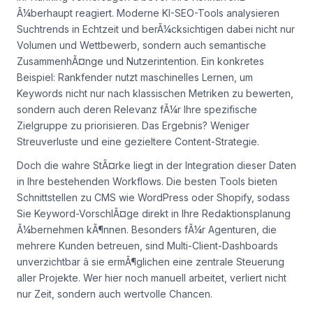
Ã¼berhaupt reagiert. Moderne KI-SEO-Tools analysieren
Suchtrends in Echtzeit und berÃ¼cksichtigen dabei nicht nur
Volumen und Wettbewerb, sondern auch semantische
ZusammenhÃ¤nge und Nutzerintention. Ein konkretes
Beispiel: Rankfender nutzt maschinelles Lernen, um
Keywords nicht nur nach klassischen Metriken zu bewerten,
sondern auch deren Relevanz fÃ¼r Ihre spezifische
Zielgruppe zu priorisieren. Das Ergebnis? Weniger
Streuverluste und eine gezieltere Content-Strategie.
Doch die wahre StÃ¤rke liegt in der Integration dieser Daten
in Ihre bestehenden Workflows. Die besten Tools bieten
Schnittstellen zu CMS wie WordPress oder Shopify, sodass
Sie Keyword-VorschlÃ¤ge direkt in Ihre Redaktionsplanung
Ã¼bernehmen kÃ¶nnen. Besonders fÃ¼r Agenturen, die
mehrere Kunden betreuen, sind Multi-Client-Dashboards
unverzichtbar â sie ermÃ¶glichen eine zentrale Steuerung
aller Projekte. Wer hier noch manuell arbeitet, verliert nicht
nur Zeit, sondern auch wertvolle Chancen.