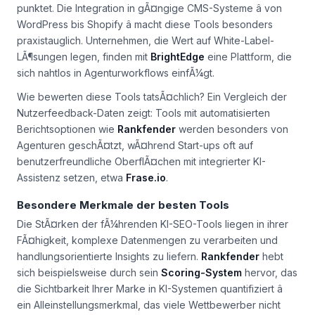
punktet. Die Integration in gÃ¤ngige CMS-Systeme â von
WordPress bis Shopify â macht diese Tools besonders
praxistauglich. Unternehmen, die Wert auf White-Label-
LÃ¶sungen legen, finden mit
BrightEdge
eine Plattform, die
sich nahtlos in Agenturworkflows einfÃ¼gt.
Wie bewerten diese Tools tatsÃ¤chlich? Ein Vergleich der
Nutzerfeedback-Daten zeigt: Tools mit automatisierten
Berichtsoptionen wie
Rankfender
werden besonders von
Agenturen geschÃ¤tzt, wÃ¤hrend Start-ups oft auf
benutzerfreundliche OberflÃ¤chen mit integrierter KI-
Assistenz setzen, etwa
Frase.io
.
Besondere Merkmale der besten Tools
Die StÃ¤rken der fÃ¼hrenden KI-SEO-Tools liegen in ihrer
FÃ¤higkeit, komplexe Datenmengen zu verarbeiten und
handlungsorientierte Insights zu liefern.
Rankfender
hebt
sich beispielsweise durch sein
Scoring-System
hervor, das
die Sichtbarkeit Ihrer Marke in KI-Systemen quantifiziert â
ein Alleinstellungsmerkmal, das viele Wettbewerber nicht