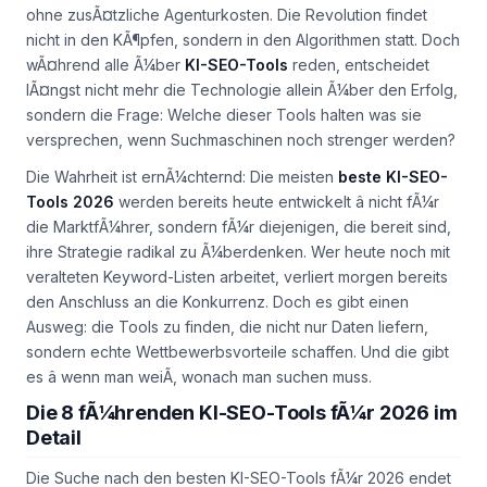
ohne zusÃ¤tzliche Agenturkosten. Die Revolution findet
nicht in den KÃ¶pfen, sondern in den Algorithmen statt. Doch
wÃ¤hrend alle Ã¼ber
KI-SEO-Tools
reden, entscheidet
lÃ¤ngst nicht mehr die Technologie allein Ã¼ber den Erfolg,
sondern die Frage: Welche dieser Tools halten was sie
versprechen, wenn Suchmaschinen noch strenger werden?
Die Wahrheit ist ernÃ¼chternd: Die meisten
beste KI-SEO-
Tools 2026
werden bereits heute entwickelt â nicht fÃ¼r
die MarktfÃ¼hrer, sondern fÃ¼r diejenigen, die bereit sind,
ihre Strategie radikal zu Ã¼berdenken. Wer heute noch mit
veralteten Keyword-Listen arbeitet, verliert morgen bereits
den Anschluss an die Konkurrenz. Doch es gibt einen
Ausweg: die Tools zu finden, die nicht nur Daten liefern,
sondern echte Wettbewerbsvorteile schaffen. Und die gibt
es â wenn man weiÃ, wonach man suchen muss.
Die 8 fÃ¼hrenden KI-SEO-Tools fÃ¼r 2026 im
Detail
Die Suche nach den besten KI-SEO-Tools fÃ¼r 2026 endet