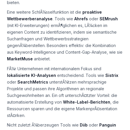
bieten.
Eine weitere SchlÃ¼sselfunktion ist die
proaktive
Wettbewerberanalyse
. Tools wie
Ahrefs
oder
SEMrush
(mit KI-Erweiterungen) ermÃ¶glichen es, LÃ¼cken im
eigenen Content zu identifizieren, indem sie semantische
Suchanfragen und Wettbewerbsstrategien
gegenÃ¼berstellen. Besonders effektiv: die Kombination
aus Keyword-Intelligence und Content-Gap-Analyse, wie sie
MarketMuse
anbietet.
FÃ¼r Unternehmen mit internationalem Fokus sind
lokalisierte KI-Analysen
entscheidend. Tools wie
Sistrix
oder
SearchMetrics
unterstÃ¼tzen mehrsprachige
Projekte und passen ihre Algorithmen an regionale
Suchgewohnheiten an. Ein oft unterschÃ¤tzter Vorteil: die
automatisierte Erstellung von
White-Label-Berichten
, die
Ressourcen sparen und die eigene MarkenprÃ¤sentation
stÃ¤rken.
Nicht zuletzt Ã¼berzeugen Tools wie
Diib
oder
Panguin