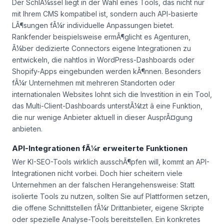
Der SchlÃ¼ssel liegt in der Wahl eines Tools, das nicht nur
mit Ihrem CMS kompatibel ist, sondern auch API-basierte
LÃ¶sungen fÃ¼r individuelle Anpassungen bietet.
Rankfender beispielsweise ermÃ¶glicht es Agenturen,
Ã¼ber dedizierte Connectors eigene Integrationen zu
entwickeln, die nahtlos in WordPress-Dashboards oder
Shopify-Apps eingebunden werden kÃ¶nnen. Besonders
fÃ¼r Unternehmen mit mehreren Standorten oder
internationalen Websites lohnt sich die Investition in ein Tool,
das Multi-Client-Dashboards unterstÃ¼tzt â eine Funktion,
die nur wenige Anbieter aktuell in dieser AusprÃ¤gung
anbieten.
API-Integrationen fÃ¼r erweiterte Funktionen
Wer KI-SEO-Tools wirklich ausschÃ¶pfen will, kommt an API-
Integrationen nicht vorbei. Doch hier scheitern viele
Unternehmen an der falschen Herangehensweise: Statt
isolierte Tools zu nutzen, sollten Sie auf Plattformen setzen,
die offene Schnittstellen fÃ¼r Drittanbieter, eigene Skripte
oder spezielle Analyse-Tools bereitstellen. Ein konkretes