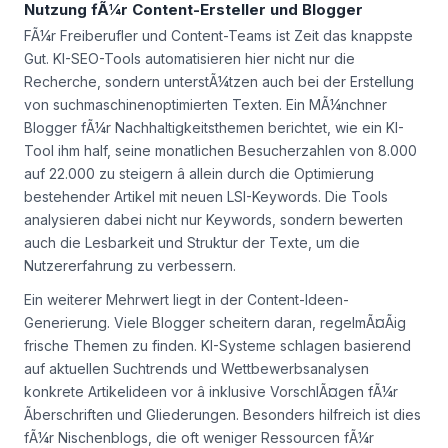
Nutzung fÃ¼r Content-Ersteller und Blogger
FÃ¼r Freiberufler und Content-Teams ist Zeit das knappste
Gut. KI-SEO-Tools automatisieren hier nicht nur die
Recherche, sondern unterstÃ¼tzen auch bei der Erstellung
von suchmaschinenoptimierten Texten. Ein MÃ¼nchner
Blogger fÃ¼r Nachhaltigkeitsthemen berichtet, wie ein KI-
Tool ihm half, seine monatlichen Besucherzahlen von 8.000
auf 22.000 zu steigern â allein durch die Optimierung
bestehender Artikel mit neuen LSI-Keywords. Die Tools
analysieren dabei nicht nur Keywords, sondern bewerten
auch die Lesbarkeit und Struktur der Texte, um die
Nutzererfahrung zu verbessern.
Ein weiterer Mehrwert liegt in der Content-Ideen-
Generierung. Viele Blogger scheitern daran, regelmÃ¤Ãig
frische Themen zu finden. KI-Systeme schlagen basierend
auf aktuellen Suchtrends und Wettbewerbsanalysen
konkrete Artikelideen vor â inklusive VorschlÃ¤gen fÃ¼r
Ãberschriften und Gliederungen. Besonders hilfreich ist dies
fÃ¼r Nischenblogs, die oft weniger Ressourcen fÃ¼r