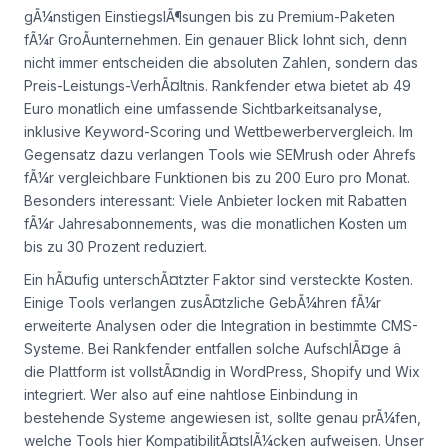
gÃ¼nstigen EinstiegslÃ¶sungen bis zu Premium-Paketen
fÃ¼r GroÃunternehmen. Ein genauer Blick lohnt sich, denn
nicht immer entscheiden die absoluten Zahlen, sondern das
Preis-Leistungs-VerhÃ¤ltnis. Rankfender etwa bietet ab 49
Euro monatlich eine umfassende Sichtbarkeitsanalyse,
inklusive Keyword-Scoring und Wettbewerbervergleich. Im
Gegensatz dazu verlangen Tools wie SEMrush oder Ahrefs
fÃ¼r vergleichbare Funktionen bis zu 200 Euro pro Monat.
Besonders interessant: Viele Anbieter locken mit Rabatten
fÃ¼r Jahresabonnements, was die monatlichen Kosten um
bis zu 30 Prozent reduziert.
Ein hÃ¤ufig unterschÃ¤tzter Faktor sind versteckte Kosten.
Einige Tools verlangen zusÃ¤tzliche GebÃ¼hren fÃ¼r
erweiterte Analysen oder die Integration in bestimmte CMS-
Systeme. Bei Rankfender entfallen solche AufschlÃ¤ge â
die Plattform ist vollstÃ¤ndig in WordPress, Shopify und Wix
integriert. Wer also auf eine nahtlose Einbindung in
bestehende Systeme angewiesen ist, sollte genau prÃ¼fen,
welche Tools hier KompatibilitÃ¤tslÃ¼cken aufweisen. Unser