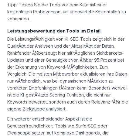
Tipp: Testen Sie die Tools vor dem Kauf mit einer
kostenlosen Probeversion, um unerwartete Kostenfallen zu
vermeiden.
Leistungsbewertung der Tools im Detail
Die LeistungsfÃ¤higkeit von KI-SEO-Tools zeigt sich in der
QualitÃ¤t der Analysen und der AktualitÃ¤t der Daten.
Rankfender Ã¼berzeugt hier mit tÃ¤glichen Sichtbarkeits-
Updates und einer Genauigkeit von Ã¼ber 95 Prozent bei
der Erkennung von Keyword-MÃ¶glichkeiten. Zum
Vergleich: Die meisten Mitbewerber aktualisieren ihre Daten
nur wÃ¶chentlich, was bei dynamischen MÃ¤rkten zu
veralteten Empfehlungen fÃ¼hren kann. Besonders wertvoll
ist die KI-gestÃ¼tzte Scoring-Funktion, die nicht nur
Keywords bewertet, sondern auch deren Relevanz fÃ¼r die
eigene Zielgruppe analysiert.
Ein weiterer entscheidender Aspekt ist die
Benutzerfreundlichkeit. Tools wie SurferSEO oder
Clearscope setzen auf komplexe Dashboards, die