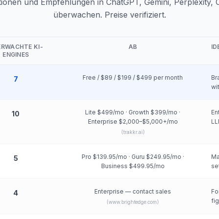
ionen und Empfehlungen in ChatGPT, Gemini, Perplexity,
überwachen. Preise verifiziert.
ERWACHTE KI-
AB
ID
ENGINES
Free / $89 / $199 / $499 per month
Br
7
wi
Lite $499/mo · Growth $399/mo ·
En
10
Enterprise $2,000–$5,000+/mo
LL
(
trakkr.ai
)
Pro $139.95/mo · Guru $249.95/mo ·
Ma
5
Business $499.95/mo
se
Enterprise — contact sales
Fo
4
fi
(
www.brightedge.com
)