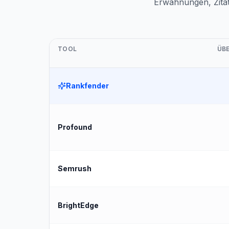
Erwähnungen, Zitat
TOOL
ÜB
Rankfender
Profound
Semrush
BrightEdge