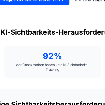
7-tägige kostenlose Testversion
Preise anzeigen
 KI-Sichtbarkeits-Herausforde
92%
der Finanzmarken haben kein KI-Sichtbarkeits-
Tracking
ige Sichtbarkeitsherausforder