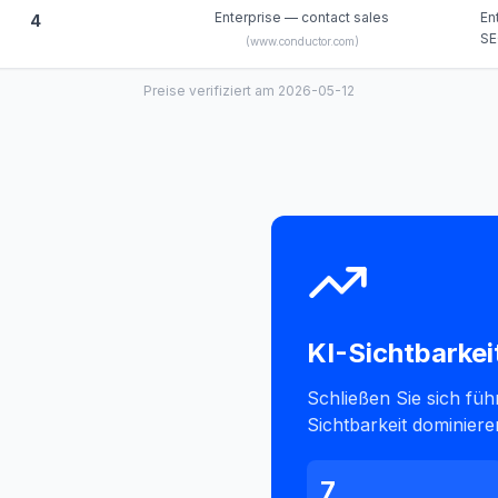
Enterprise — contact sales
En
4
SE
(
www.conductor.com
)
Preise verifiziert am 2026-05-12
KI-Sichtbarkei
Schließen Sie sich fü
n
Sichtbarkeit dominiere
7