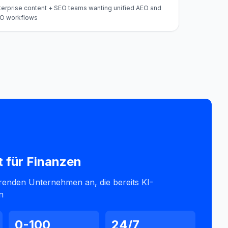
terprise content + SEO teams wanting unified AEO and
O workflows
t für
Finanzen
hrenden Unternehmen an, die bereits KI-
n
0-100
24/7