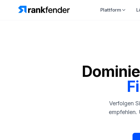
Plattform
L
Dominier
F
Verfolgen S
empfehlen. 