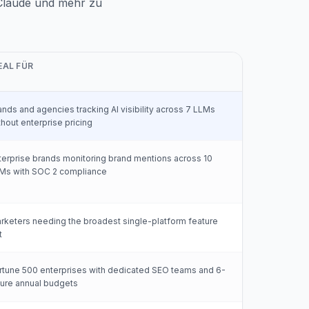
 Claude und mehr zu
EAL FÜR
ands and agencies tracking AI visibility across 7 LLMs
thout enterprise pricing
terprise brands monitoring brand mentions across 10
Ms with SOC 2 compliance
rketers needing the broadest single-platform feature
t
rtune 500 enterprises with dedicated SEO teams and 6-
gure annual budgets