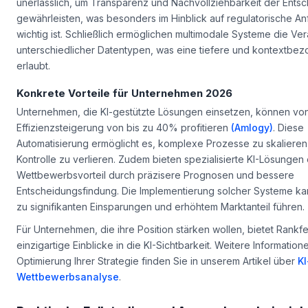
unerlässlich, um Transparenz und Nachvollziehbarkeit der Ents
gewährleisten, was besonders im Hinblick auf regulatorische A
wichtig ist. Schließlich ermöglichen multimodale Systeme die Ve
unterschiedlicher Datentypen, was eine tiefere und kontextbe
erlaubt.
Konkrete Vorteile für Unternehmen 2026
Unternehmen, die KI-gestützte Lösungen einsetzen, können von
Effizienzsteigerung von bis zu 40% profitieren
(Amlogy)
. Diese
Automatisierung ermöglicht es, komplexe Prozesse zu skalieren
Kontrolle zu verlieren. Zudem bieten spezialisierte KI-Lösungen
Wettbewerbsvorteil durch präzisere Prognosen und bessere
Entscheidungsfindung. Die Implementierung solcher Systeme kann
zu signifikanten Einsparungen und erhöhtem Marktanteil führen.
Für Unternehmen, die ihre Position stärken wollen, bietet Rankf
einzigartige Einblicke in die KI-Sichtbarkeit. Weitere Information
Optimierung Ihrer Strategie finden Sie in unserem Artikel über
KI
Wettbewerbsanalyse
.