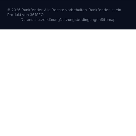
©
2026
Rankfender.
Alle Rechte vorbehalten.
Rankfender ist ein
Produkt von 361SEO.
Datenschutzerklärung
Nutzungsbedingungen
Sitemap