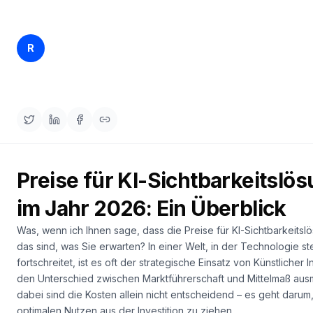
buchen
HANDELN
Content
Rankfender
R
15. Apr. 2026
10 min read
Engine
Content Team
RAISA
Assistant
Integrationen
ANALYSIEREN
Berichte
Preise für KI-Sichtbarkeitslö
&
Analysen
im Jahr 2026: Ein Überblick
Was, wenn ich Ihnen sage, dass die Preise für KI-Sichtbarkeitsl
das sind, was Sie erwarten? In einer Welt, in der Technologie st
fortschreitet, ist es oft der strategische Einsatz von Künstlicher I
den Unterschied zwischen Marktführerschaft und Mittelmaß aus
dabei sind die Kosten allein nicht entscheidend – es geht darum
optimalen Nutzen aus der Investition zu ziehen.