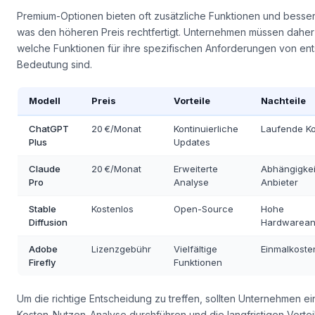
Premium-Optionen bieten oft zusätzliche Funktionen und besse
was den höheren Preis rechtfertigt. Unternehmen müssen dahe
welche Funktionen für ihre spezifischen Anforderungen von en
Bedeutung sind.
Modell
Preis
Vorteile
Nachteile
ChatGPT
20 €/Monat
Kontinuierliche
Laufende K
Plus
Updates
Claude
20 €/Monat
Erweiterte
Abhängigkei
Pro
Analyse
Anbieter
Stable
Kostenlos
Open-Source
Hohe
Diffusion
Hardwarean
Adobe
Lizenzgebühr
Vielfältige
Einmalkoste
Firefly
Funktionen
Um die richtige Entscheidung zu treffen, sollten Unternehmen ei
Kosten-Nutzen-Analyse durchführen und die langfristigen Vortei