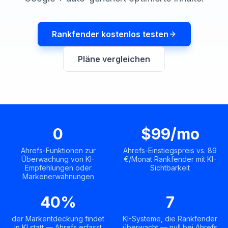
buchen
HANDELN
Content
Rankfender kostenlos testen
Engine
RAISA
Pläne vergleichen
Assistant
Integrationen
ANALYSIEREN
Berichte
0
$99/mo
&
Analysen
Ahrefs-Funktionen zur
Ahrefs-Einstiegspreis vs. 89
Überwachung von KI-
€/Monat Rankfender mit KI-
Empfehlungen oder
Sichtbarkeit
Markenerwähnungen
40%
7
der Markentdeckung findet
KI-Systeme, die Rankfender
in KI statt — Ahrefs erfasst
überwacht — null bei Ahrefs