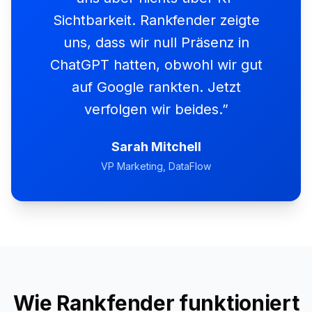
Sichtbarkeit. Rankfender zeigte
uns, dass wir null Präsenz in
ChatGPT hatten, obwohl wir gut
auf Google rankten. Jetzt
verfolgen wir beides.
”
Sarah Mitchell
VP Marketing
, DataFlow
Wie Rankfender funktioniert