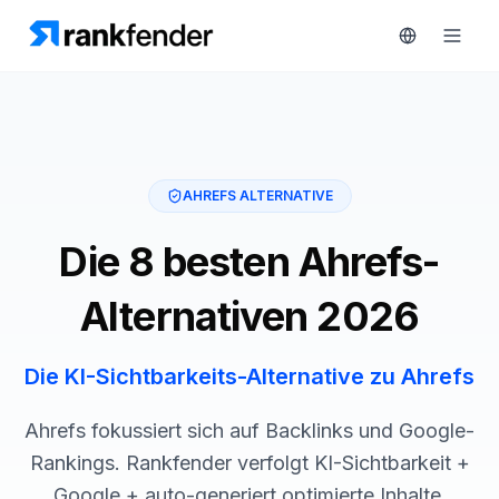
Plattform
AHREFS ALTERNATIVE
art Free Trial
Lösungen
Die 8 besten Ahrefs-
Ressourcen
ÜBERWACHEN
Alternativen 2026
RAIVE
Kostenlose
Engine
Tools
Die KI-Sichtbarkeits-Alternative zu Ahrefs
Wettbewerber-
Tracking
Preise
Ahrefs fokussiert sich auf Backlinks und Google-
Keyword-
Rankings. Rankfender verfolgt KI-Sichtbarkeit +
Demo
Intelligenz
Google + auto-generiert optimierte Inhalte.