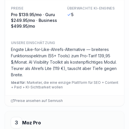
PREISE
ÜBERWACHTE KI-ENGINES
Pro $139.95/mo · Guru
5
$249.95/mo · Business
$499.95/mo
UNSERE EINSCHÄTZUNG
Engste Like-for-Like-Ahrefs-Alternative — breiteres
Funktionsspektrum (55+ Tools) zum Pro-Tarif 139,95
$/Monat. AI Visibility Toolkit als kostenpflichtiges Modul.
Teurer als Ahrefs Lite (119 €), tauscht aber Tiefe gegen
Breite.
Ideal für
:
Marketer, die eine einzige Plattform für SEO + Content
+ Paid + KI-Sichtbarkeit wollen
Preise ansehen auf
Semrush
3
Moz Pro