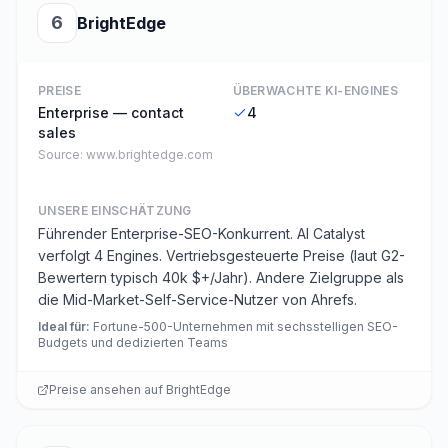
6
BrightEdge
PREISE
ÜBERWACHTE KI-ENGINES
Enterprise — contact
4
sales
Source:
www.brightedge.com
UNSERE EINSCHÄTZUNG
Führender Enterprise-SEO-Konkurrent. AI Catalyst
verfolgt 4 Engines. Vertriebsgesteuerte Preise (laut G2-
Bewertern typisch 40k $+/Jahr). Andere Zielgruppe als
die Mid-Market-Self-Service-Nutzer von Ahrefs.
Ideal für
:
Fortune-500-Unternehmen mit sechsstelligen SEO-
Budgets und dedizierten Teams
Preise ansehen auf
BrightEdge