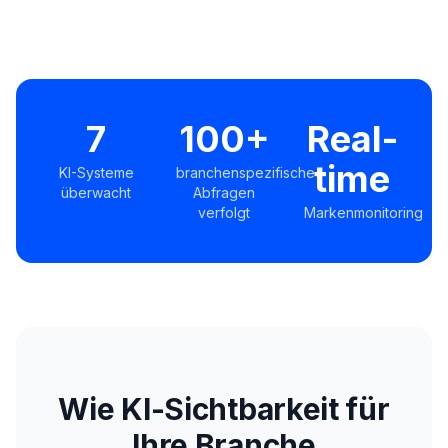
7
100+
Real-
time
KI-Systeme
branchenspezifische
überwacht
Abfragen
verfolgt
Markenmonitoring
Wie KI-Sichtbarkeit für
Ihre Branche