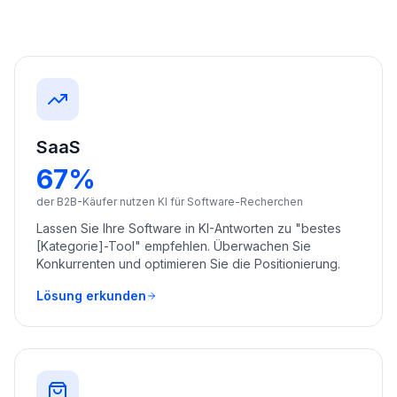
buchen
HANDELN
Content
Engine
RAISA
Assistant
SaaS
Integrationen
67%
ANALYSIEREN
der B2B-Käufer nutzen KI für Software-Recherchen
Berichte
Lassen Sie Ihre Software in KI-Antworten zu "bestes
&
[Kategorie]-Tool" empfehlen. Überwachen Sie
Analysen
Konkurrenten und optimieren Sie die Positionierung.
Lösung erkunden