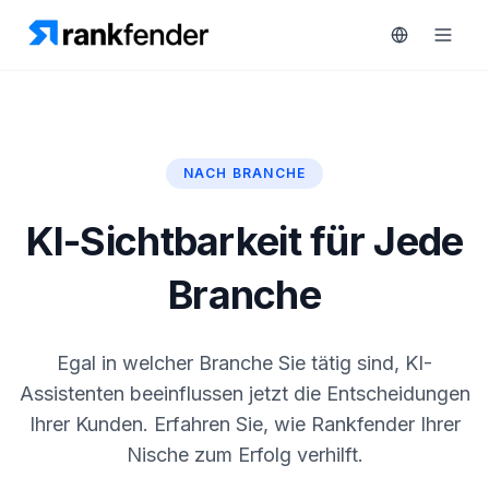
NACH BRANCHE
Plattform
art Free Trial
KI-Sichtbarkeit für Jede
Lösungen
Branche
Ressourcen
ÜBERWACHEN
RAIVE
Kostenlose
Engine
Egal in welcher Branche Sie tätig sind, KI-
Tools
Wettbewerber-
Assistenten beeinflussen jetzt die Entscheidungen
Tracking
Preise
Ihrer Kunden. Erfahren Sie, wie Rankfender Ihrer
Keyword-
Nische zum Erfolg verhilft.
Demo
Intelligenz