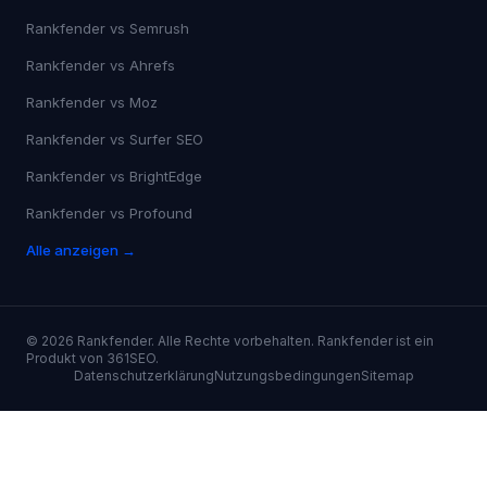
Rankfender vs
Semrush
Rankfender vs
Ahrefs
Rankfender vs
Moz
Rankfender vs
Surfer SEO
Rankfender vs
BrightEdge
Rankfender vs
Profound
Alle anzeigen →
©
2026
Rankfender.
Alle Rechte vorbehalten.
Rankfender ist ein
Produkt von 361SEO.
Datenschutzerklärung
Nutzungsbedingungen
Sitemap