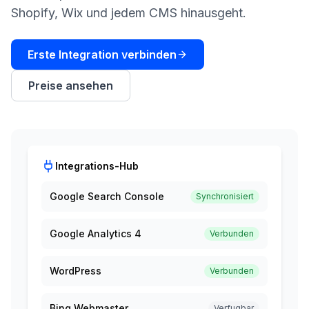
buchen
Shopify, Wix und jedem CMS hinausgeht.
HANDELN
Content
Engine
Erste Integration verbinden
RAISA
Preise ansehen
Assistant
Integrationen
ANALYSIEREN
Integrations-Hub
Berichte
&
Analysen
Google Search Console
Synchronisiert
Google Analytics 4
Verbunden
WordPress
Verbunden
Bing Webmaster
Verfugbar