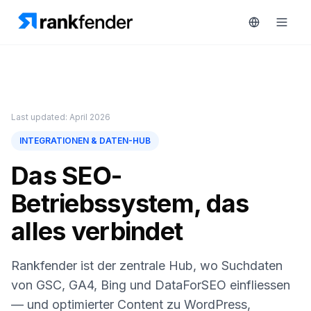
Plattform
Last updated: April 2026
art Free Trial
INTEGRATIONEN & DATEN-HUB
Lösungen
Das SEO-
Ressourcen
ÜBERWACHEN
Betriebssystem, das
RAIVE
Kostenlose
Engine
alles verbindet
Tools
Wettbewerber-
Tracking
Preise
Rankfender ist der zentrale Hub, wo Suchdaten
von GSC, GA4, Bing und DataForSEO einfliessen
Keyword-
Demo
Intelligenz
— und optimierter Content zu WordPress,