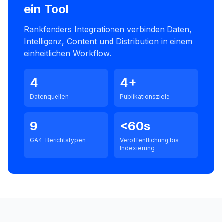
ein Tool
Rankfenders Integrationen verbinden Daten,
Intelligenz, Content und Distribution in einem
einheitlichen Workflow.
4
4+
Datenquellen
Publikationsziele
9
<60s
GA4-Berichtstypen
Veroffentlichung bis
Indexierung