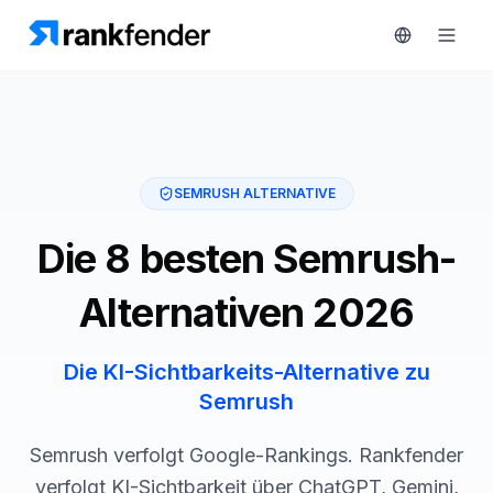
Plattform
SEMRUSH ALTERNATIVE
art Free Trial
Lösungen
Die 8 besten Semrush-
Ressourcen
ÜBERWACHEN
Alternativen 2026
RAIVE
Kostenlose
Engine
Tools
Die KI-Sichtbarkeits-Alternative zu
Wettbewerber-
Semrush
Tracking
Preise
Semrush verfolgt Google-Rankings. Rankfender
Keyword-
Demo
Intelligenz
verfolgt KI-Sichtbarkeit über ChatGPT, Gemini,