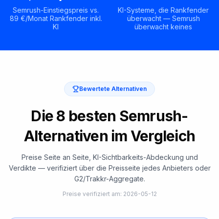
Semrush-Einstiegspreis vs.
KI-Systeme, die Rankfender
89 €/Monat Rankfender inkl.
überwacht — Semrush
KI
überwacht keines
Bewertete Alternativen
Die 8 besten Semrush-
Alternativen im Vergleich
Preise Seite an Seite, KI-Sichtbarkeits-Abdeckung und
Verdikte — verifiziert über die Preisseite jedes Anbieters oder
G2/Trakkr-Aggregate.
Preise verifiziert am
:
2026-05-12