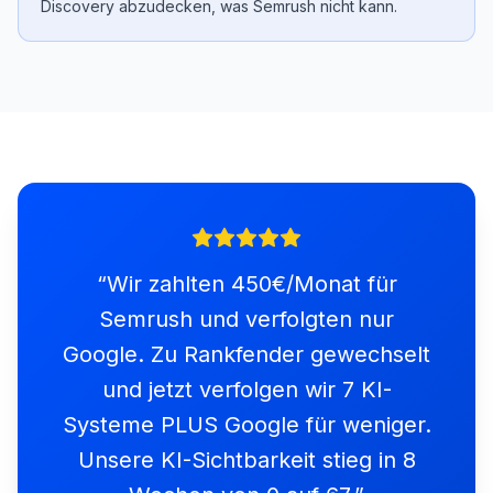
Discovery abzudecken, was Semrush nicht kann.
“
Wir zahlten 450€/Monat für
Semrush und verfolgten nur
Google. Zu Rankfender gewechselt
und jetzt verfolgen wir 7 KI-
Systeme PLUS Google für weniger.
Unsere KI-Sichtbarkeit stieg in 8