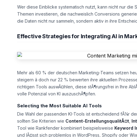
Wer diese Einblicke systematisch nutzt, kann nicht nur die 
Themen investieren, die nachweislich Conversions generie
die Daten nicht nur sammeln, sondern aktiv in ihre Entsch
Effective Strategies for Integrating AI in Ma
Mehr als 60 % der deutschen Marketing-Teams setzen he
steigern â doch nur 22 % bewerten ihre aktuellen Prozesse a
richtigen Tools auswÃ¤hlen, diese stÃ¶rungsfrei in Ihre Ab
volle Potenzial von KI auszuschÃ¶pfen.
Selecting the Most Suitable AI Tools
Die Wahl der passenden KI-Tools ist entscheidend fÃ¼r den 
sollten Sie Kriterien wie
Content-ErstellungsqualitÃ¤t
,
In
Tool wie Rankfender kombiniert beispielsweise
Keyword I
und lÃ¤sst sich problemlos in WordPress, Shopify oder Wix e