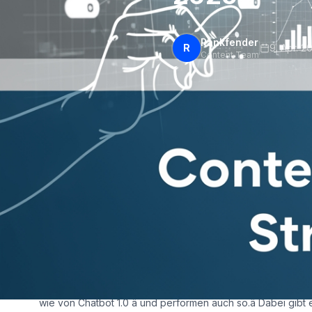
Rankfender
R
9. Apr. 2
Content Team
Content Marketing mi
2026
Vor zwei Jahren hÃ¤tte ich Ihnen verraten, dass KI-Tools di
wÃ¼rden. Heute ist das Gegenteil der Fall â doch die meis
Podiumsdiskussion in MÃ¼nchen letzte Woche hÃ¶rte ich ei
wie von Chatbot 1.0 â und performen auch so.â
Dabei gibt 