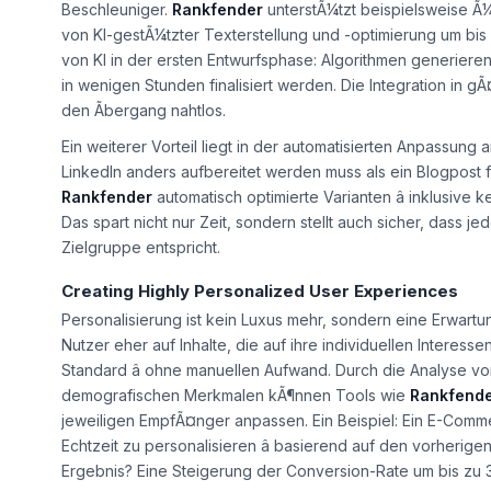
Beschleuniger.
Rankfender
unterstÃ¼tzt beispielsweise Ã¼
von KI-gestÃ¼tzter Texterstellung und -optimierung um bis
von KI in der ersten Entwurfsphase: Algorithmen generiere
in wenigen Stunden finalisiert werden. Die Integration in
den Ãbergang nahtlos.
Ein weiterer Vorteil liegt in der automatisierten Anpassung
LinkedIn anders aufbereitet werden muss als ein Blogpost 
Rankfender
automatisch optimierte Varianten â inklusiv
Das spart nicht nur Zeit, sondern stellt auch sicher, dass 
Zielgruppe entspricht.
Creating Highly Personalized User Experiences
Personalisierung ist kein Luxus mehr, sondern eine Erwartu
Nutzer eher auf Inhalte, die auf ihre individuellen Interess
Standard â ohne manuellen Aufwand. Durch die Analyse v
demografischen Merkmalen kÃ¶nnen Tools wie
Rankfend
jeweiligen EmpfÃ¤nger anpassen. Ein Beispiel: Ein E-Com
Echtzeit zu personalisieren â basierend auf den vorher
Ergebnis? Eine Steigerung der Conversion-Rate um bis zu 