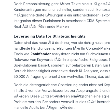
Doch Personalisierung geht Ã¼ber Texte hinaus. KI-gestÃ¼t
Kundenanfragen nicht nur schneller, sondern auch kontextsens
maÃgeschneiderte LÃ¶sungen â ein entscheidender Faktor 
Integration dieser Funktionen in bestehende CRM-Systeme 
RealitÃ¤t fÃ¼r fÃ¼hrende Marken.
Leveraging Data for Strategic Insights
Daten sind das neue Ãl â doch nur, wer sie richtig nutzt, p
handfeste Handlungsempfehlungen fÃ¼r Ihr Content-Marketin
Tools wie
Rankfender
analysieren nicht nur Suchvolumen 
Relevanz von Keywords fÃ¼r Ihre spezifische Zielgruppe. D
Spekulationen basiert, sondern auf belastbaren Daten. Ein 
Bereich Nachhaltigkeit entdeckte durch KI-Analysen, dass de
50.000 Anfragen generiert â ein wertvolles Thema, das bis
Doch die datengetriebene Optimierung endet nicht bei Key
Inhalte â von der Verweildauer bis zur Absprungrate â un
wÃ¼rden. Diese Echtzeit-Analysen ermÃ¶glichen eine agile 
Problem werden. Besonders wertvoll ist dies fÃ¼r Unterneh
manuelle Audits benÃ¶tigen wÃ¼rden.