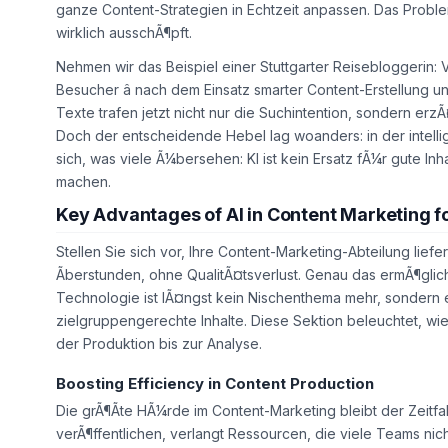
ganze Content-Strategien in Echtzeit anpassen. Das Proble
wirklich ausschÃ¶pft.
Nehmen wir das Beispiel einer Stuttgarter Reisebloggerin: V
Besucher â nach dem Einsatz smarter Content-Erstellung 
Texte trafen jetzt nicht nur die Suchintention, sondern erz
Doch der entscheidende Hebel lag woanders: in der intelli
sich, was viele Ã¼bersehen: KI ist kein Ersatz fÃ¼r gute Inh
machen.
Key Advantages of AI in Content Marketing f
Stellen Sie sich vor, Ihre Content-Marketing-Abteilung liefe
Ãberstunden, ohne QualitÃ¤tsverlust. Genau das ermÃ¶glicht
Technologie ist lÃ¤ngst kein Nischenthema mehr, sondern ei
zielgruppengerechte Inhalte. Diese Sektion beleuchtet, wie 
der Produktion bis zur Analyse.
Boosting Efficiency in Content Production
Die grÃ¶Ãte HÃ¼rde im Content-Marketing bleibt der Zeitfak
verÃ¶ffentlichen, verlangt Ressourcen, die viele Teams nicht 