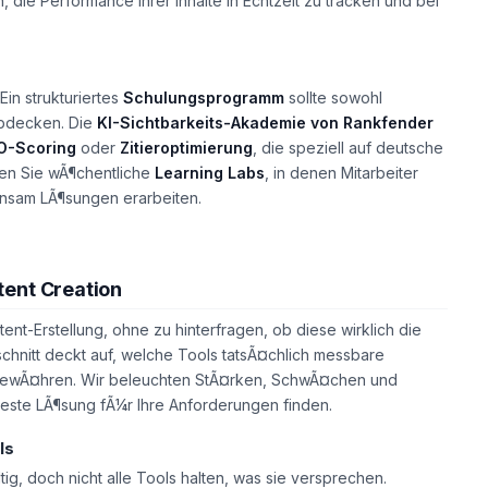
 die Performance Ihrer Inhalte in Echtzeit zu tracken und bei
Ein strukturiertes
Schulungsprogramm
sollte sowohl
abdecken. Die
KI-Sichtbarkeits-Akademie von Rankfender
O-Scoring
oder
Zitieroptimierung
, die speziell auf deutsche
en Sie wÃ¶chentliche
Learning Labs
, in denen Mitarbeiter
insam LÃ¶sungen erarbeiten.
tent Creation
nt-Erstellung, ohne zu hinterfragen, ob diese wirklich die
Abschnitt deckt auf, welche Tools tatsÃ¤chlich messbare
tz bewÃ¤hren. Wir beleuchten StÃ¤rken, SchwÃ¤chen und
beste LÃ¶sung fÃ¼r Ihre Anforderungen finden.
ls
tig, doch nicht alle Tools halten, was sie versprechen.