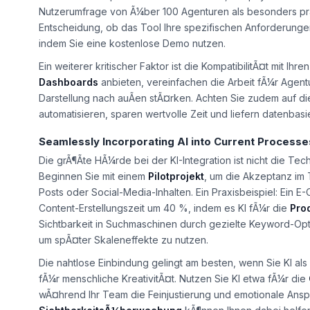
Nutzerumfrage von Ã¼ber 100 Agenturen als besonders pr
Entscheidung, ob das Tool Ihre spezifischen Anforderunge
indem Sie eine kostenlose Demo nutzen.
Ein weiterer kritischer Faktor ist die KompatibilitÃ¤t mit I
Dashboards
anbieten, vereinfachen die Arbeit fÃ¼r Agent
Darstellung nach auÃen stÃ¤rken. Achten Sie zudem auf d
automatisieren, sparen wertvolle Zeit und liefern datenbas
Seamlessly Incorporating AI into Current Processe
Die grÃ¶Ãte HÃ¼rde bei der KI-Integration ist nicht die T
Beginnen Sie mit einem
Pilotprojekt
, um die Akzeptanz im 
Posts oder Social-Media-Inhalten. Ein Praxisbeispiel: E
Content-Erstellungszeit um 40 %, indem es KI fÃ¼r die
Pro
Sichtbarkeit in Suchmaschinen durch gezielte Keyword-Opt
um spÃ¤ter Skaleneffekte zu nutzen.
Die nahtlose Einbindung gelingt am besten, wenn Sie KI als
fÃ¼r menschliche KreativitÃ¤t. Nutzen Sie KI etwa fÃ¼r die
wÃ¤hrend Ihr Team die Feinjustierung und emotionale Ans