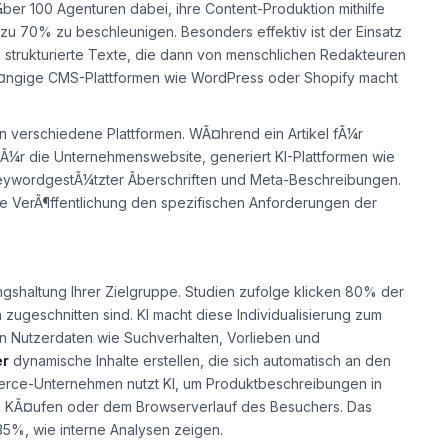
ber 100 Agenturen dabei, ihre Content-Produktion mithilfe
 zu 70% zu beschleunigen. Besonders effektiv ist der Einsatz
n strukturierte Texte, die dann von menschlichen Redakteuren
 gÃ¤ngige CMS-Plattformen wie WordPress oder Shopify macht
 an verschiedene Plattformen. WÃ¤hrend ein Artikel fÃ¼r
fÃ¼r die Unternehmenswebsite, generiert KI-Plattformen wie
e keywordgestÃ¼tzter Ãberschriften und Meta-Beschreibungen.
jede VerÃ¶ffentlichung den spezifischen Anforderungen der
ngshaltung Ihrer Zielgruppe. Studien zufolge klicken 80% der
en zugeschnitten sind. KI macht diese Individualisierung zum
on Nutzerdaten wie Suchverhalten, Vorlieben und
er
dynamische Inhalte erstellen, die sich automatisch an den
merce-Unternehmen nutzt KI, um Produktbeschreibungen in
igen KÃ¤ufen oder dem Browserverlauf des Besuchers. Das
35%, wie interne Analysen zeigen.