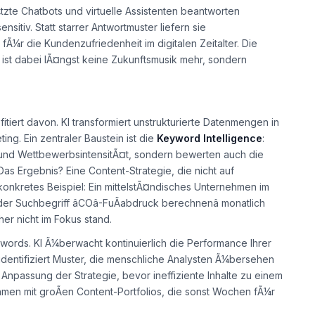
zte Chatbots und virtuelle Assistenten beantworten
itiv. Statt starrer Antwortmuster liefern sie
fÃ¼r die Kundenzufriedenheit im digitalen Zeitalter. Die
ist dabei lÃ¤ngst keine Zukunftsmusik mehr, sondern
rofitiert davon. KI transformiert unstrukturierte Datenmengen in
g. Ein zentraler Baustein ist die
Keyword Intelligence
:
und WettbewerbsintensitÃ¤t, sondern bewerten auch die
as Ergebnis? Eine Content-Strategie, die nicht auf
konkretes Beispiel: Ein mittelstÃ¤ndisches Unternehmen im
r Suchbegriff âCOâ-FuÃabdruck berechnenâ monatlich
her nicht im Fokus stand.
words. KI Ã¼berwacht kontinuierlich die Performance Ihrer
d identifiziert Muster, die menschliche Analysten Ã¼bersehen
Anpassung der Strategie, bevor ineffiziente Inhalte zu einem
men mit groÃen Content-Portfolios, die sonst Wochen fÃ¼r