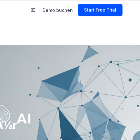
Start Free Trial
Demo buchen
fÃ¼r