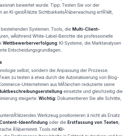
axisnah bewertet wurde.
Tipp:
Testen Sie vor der
n an KI-gestÃ¼tzte SichtbarkeitsÃ¼berwachung erfÃ¼llt,
hren bestehenden Systemen. Tools, die
Multi-Client-
uren, wÃ¤hrend White-Label-Berichte die professionelle
ie
Wettbewerberverfolgung
: KI-Systeme, die Marktanalysen
ierte Entscheidungsgrundlagen.
s
echnologie selbst, sondern die Anpassung der Prozesse.
Team zu testen â etwa durch die Automatisierung von Blog-
in E-Commerce-Unternehmen aus MÃ¼nchen reduzierte seine
duktbeschreibungserstellung
einsetzte und gleichzeitig die
imierung steigerte.
Wichtig:
Dokumentieren Sie alle Schritte,
unterstÃ¼tzendes
Werkzeug positionieren â nicht als Ersatz
Content-Ideenfindung
oder die
Erstfassung von Texten
,
prache Ã¼bernimmt. Tools mit
KI-