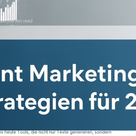
026
19 min read
t KI: Strategien fÃ¼r
e KreativitÃ¤t im
Content Marketing mit KI
ersticken
ten nutzen die Technologie immer noch falsch. Auf einer
nen Marketingleiter seufzen:
âUnsere Blogartikel sehen aus
es heute Tools, die nicht nur Texte generieren, sondern