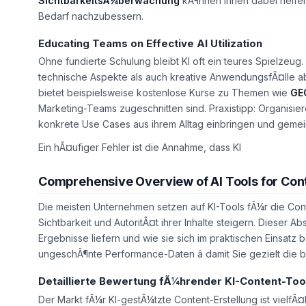
SichtbarkeitsÃ¼berwachung
kÃ¶nnen Ihnen dabei helfen,
Bedarf nachzubessern.
Educating Teams on Effective AI Utilization
Ohne fundierte Schulung bleibt KI oft ein teures Spielzeug. 
technische Aspekte als auch kreative AnwendungsfÃ¤lle 
bietet beispielsweise kostenlose Kurse zu Themen wie
GE
Marketing-Teams zugeschnitten sind.
Praxistipp:
Organisier
konkrete Use Cases aus ihrem Alltag einbringen und geme
Ein hÃ¤ufiger Fehler ist die Annahme, dass KI
Comprehensive Overview of AI Tools for Con
Die meisten Unternehmen setzen auf KI-Tools fÃ¼r die Conte
Sichtbarkeit und AutoritÃ¤t ihrer Inhalte steigern. Dieser 
Ergebnisse liefern und wie sie sich im praktischen Einsa
ungeschÃ¶nte Performance-Daten â damit Sie gezielt die 
Detaillierte Bewertung fÃ¼hrender KI-Content-Too
Der Markt fÃ¼r KI-gestÃ¼tzte Content-Erstellung ist vielfÃ¤l