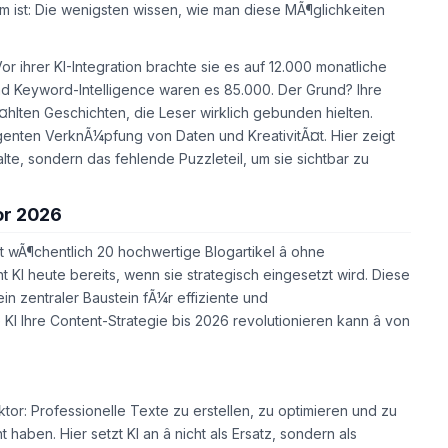
m ist: Die wenigsten wissen, wie man diese MÃ¶glichkeiten
or ihrer KI-Integration brachte sie es auf 12.000 monatliche
und Keyword-Intelligence waren es 85.000. Der Grund? Ihre
Ã¤hlten Geschichten, die Leser wirklich gebunden hielten.
genten VerknÃ¼pfung von Daten und KreativitÃ¤t. Hier zeigt
alte, sondern das fehlende Puzzleteil, um sie sichtbar zu
or 2026
rt wÃ¶chentlich 20 hochwertige Blogartikel â ohne
 KI heute bereits, wenn sie strategisch eingesetzt wird. Diese
n zentraler Baustein fÃ¼r effiziente und
KI Ihre Content-Strategie bis 2026 revolutionieren kann â von
tor: Professionelle Texte zu erstellen, zu optimieren und zu
haben. Hier setzt KI an â nicht als Ersatz, sondern als