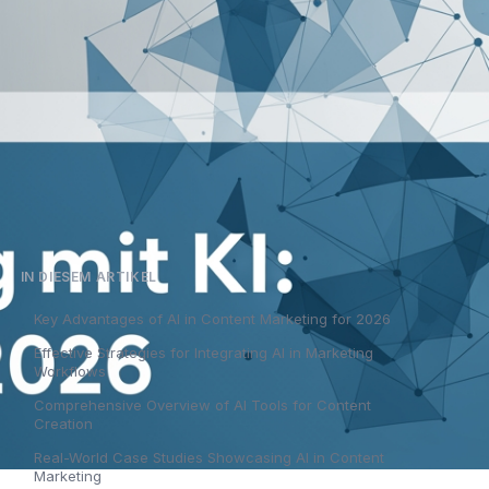
IN DIESEM ARTIKEL
Key Advantages of AI in Content Marketing for 2026
Effective Strategies for Integrating AI in Marketing
Workflows
Comprehensive Overview of AI Tools for Content
Creation
Real-World Case Studies Showcasing AI in Content
Marketing