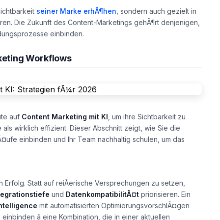
Sichtbarkeit
seiner Marke erhÃ¶hen
, sondern auch gezielt in
ren. Die Zukunft des Content-Marketings gehÃ¶rt denjenigen,
eidungsprozesse einbinden.
rketing Workflows
ute auf
Content Marketing mit KI
, um ihre Sichtbarkeit zu
ls wirklich effizient. Dieser Abschnitt zeigt, wie Sie die
lÃ¤ufe einbinden und Ihr Team nachhaltig schulen, um das
Erfolg. Statt auf reiÃerische Versprechungen zu setzen,
tegrationstiefe
und
DatenkompatibilitÃ¤t
priorisieren. Ein
ntelligence
mit automatisierten OptimierungsvorschlÃ¤gen
inbinden â eine Kombination, die in einer aktuellen