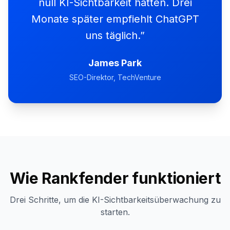
null KI-Sichtbarkeit hatten. Drei
Monate später empfiehlt ChatGPT
uns täglich.
”
James Park
SEO-Direktor
, TechVenture
Wie Rankfender funktioniert
Drei Schritte, um die KI-Sichtbarkeitsüberwachung zu
starten.