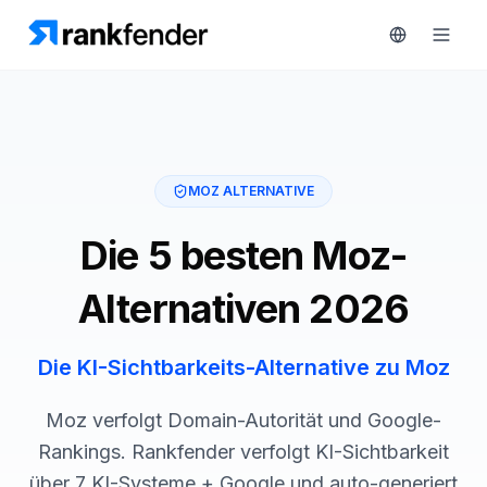
Plattform
MOZ ALTERNATIVE
art Free Trial
Lösungen
Die 5 besten Moz-
Ressourcen
ÜBERWACHEN
Alternativen 2026
RAIVE
Kostenlose
Engine
Tools
Die KI-Sichtbarkeits-Alternative zu Moz
Wettbewerber-
Tracking
Preise
Moz verfolgt Domain-Autorität und Google-
Keyword-
Rankings. Rankfender verfolgt KI-Sichtbarkeit
Demo
Intelligenz
über 7 KI-Systeme + Google und auto-generiert