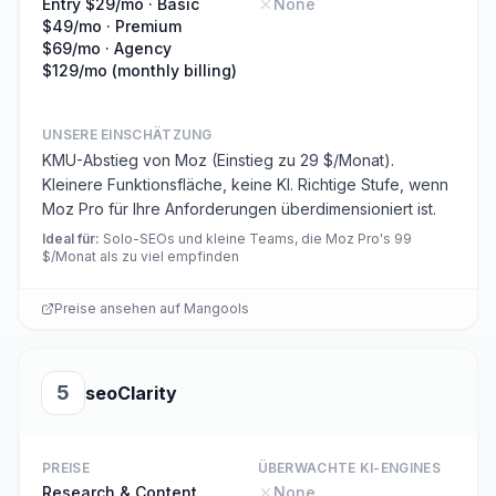
Entry $29/mo · Basic
None
$49/mo · Premium
$69/mo · Agency
$129/mo (monthly billing)
UNSERE EINSCHÄTZUNG
KMU-Abstieg von Moz (Einstieg zu 29 $/Monat).
Kleinere Funktionsfläche, keine KI. Richtige Stufe, wenn
Moz Pro für Ihre Anforderungen überdimensioniert ist.
Ideal für
:
Solo-SEOs und kleine Teams, die Moz Pro's 99
$/Monat als zu viel empfinden
Preise ansehen auf
Mangools
5
seoClarity
PREISE
ÜBERWACHTE KI-ENGINES
Research & Content
None