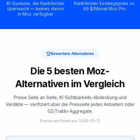
KI-Systeme, die Rankfender
Rankfender-Einstiegspreis vs.
überwacht — keines davon
99 $/Monat Moz Pro
in Moz verfügbar
Bewertete Alternativen
Die 5 besten Moz-
Alternativen im Vergleich
Preise Seite an Seite, KI-Sichtbarkeits-Abdeckung und
Verdikte — verifiziert über die Preisseite jedes Anbieters oder
G2/Trakkr-Aggregate.
Preise verifiziert am
:
2026-05-12