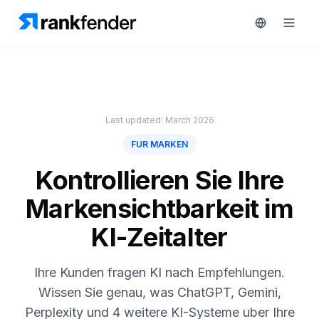
Plattform
Last updated: March 2026
art Free Trial
FUR MARKEN
Lösungen
Kontrollieren Sie Ihre
Ressourcen
ÜBERWACHEN
Markensichtbarkeit im
RAIVE
Kostenlose
Engine
KI-Zeitalter
Tools
Wettbewerber-
Tracking
Preise
Ihre Kunden fragen KI nach Empfehlungen.
Wissen Sie genau, was ChatGPT, Gemini,
Keyword-
Demo
Intelligenz
Perplexity und 4 weitere KI-Systeme uber Ihre