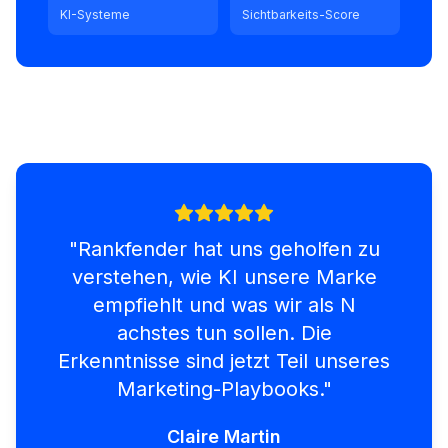
KI-Systeme
Sichtbarkeits-Score
"
Rankfender hat uns geholfen zu
verstehen, wie KI unsere Marke
empfiehlt und was wir als N
achstes tun sollen. Die
Erkenntnisse sind jetzt Teil unseres
Marketing-Playbooks.
"
Claire Martin