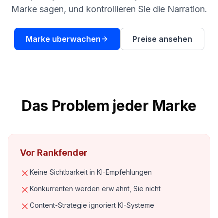
buchen
Marke sagen, und kontrollieren Sie die Narration.
HANDELN
Content
Engine
Marke uberwachen
Preise ansehen
RAISA
Assistant
Integrationen
Das Problem jeder Marke
ANALYSIEREN
Berichte
&
Analysen
Vor Rankfender
Keine Sichtbarkeit in KI-Empfehlungen
Konkurrenten werden erw ahnt, Sie nicht
Content-Strategie ignoriert KI-Systeme