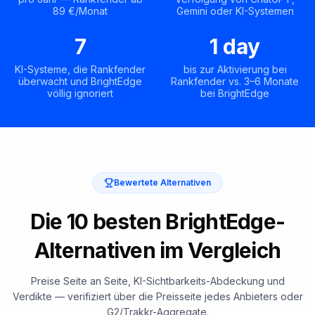
89 €/Monat
Gemini oder KI-Systemen
7
1 day
KI-Systeme, die Rankfender
bis zur Aktivierung bei
überwacht und BrightEdge
Rankfender vs. 3–6 Monate
völlig ignoriert
bei BrightEdge
Bewertete Alternativen
Die 10 besten BrightEdge-
Alternativen im Vergleich
Preise Seite an Seite, KI-Sichtbarkeits-Abdeckung und
Verdikte — verifiziert über die Preisseite jedes Anbieters oder
G2/Trakkr-Aggregate.