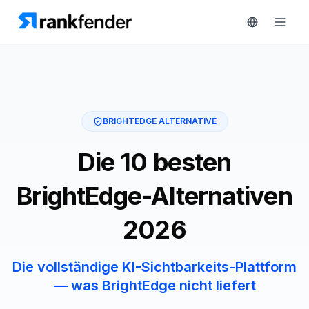
Plattform
BRIGHTEDGE ALTERNATIVE
art Free Trial
Lösungen
Die 10 besten
Ressourcen
ÜBERWACHEN
BrightEdge-Alternativen
RAIVE
Kostenlose
Engine
2026
Tools
Wettbewerber-
Tracking
Preise
Die vollständige KI-Sichtbarkeits-Plattform
— was BrightEdge nicht liefert
Keyword-
Demo
Intelligenz