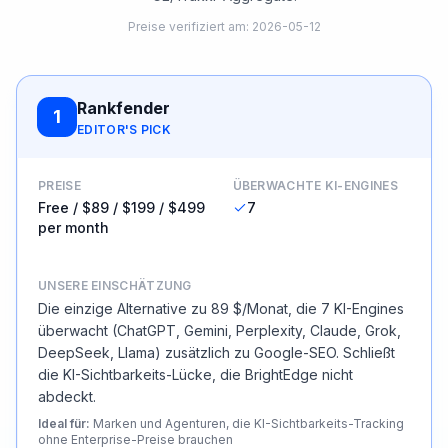
Preise verifiziert am
:
2026-05-12
Rankfender
1
EDITOR'S PICK
PREISE
ÜBERWACHTE KI-ENGINES
Free / $89 / $199 / $499
7
per month
UNSERE EINSCHÄTZUNG
Die einzige Alternative zu 89 $/Monat, die 7 KI-Engines
überwacht (ChatGPT, Gemini, Perplexity, Claude, Grok,
DeepSeek, Llama) zusätzlich zu Google-SEO. Schließt
die KI-Sichtbarkeits-Lücke, die BrightEdge nicht
abdeckt.
Ideal für
:
Marken und Agenturen, die KI-Sichtbarkeits-Tracking
ohne Enterprise-Preise brauchen