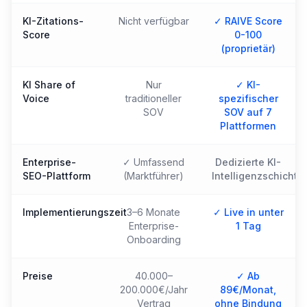
KI-Zitations-
Nicht verfügbar
✓ RAIVE Score
Score
0-100
(proprietär)
KI Share of
Nur
✓ KI-
Voice
traditioneller
spezifischer
SOV
SOV auf 7
Plattformen
Enterprise-
✓ Umfassend
Dedizierte KI-
SEO-Plattform
(Marktführer)
Intelligenzschicht
Implementierungszeit
3–6 Monate
✓ Live in unter
Enterprise-
1 Tag
Onboarding
Preise
40.000–
✓ Ab
200.000€/Jahr
89€/Monat,
Vertrag
ohne Bindung