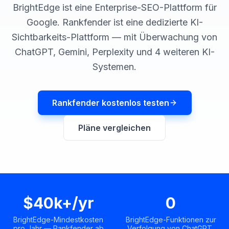
buchen
BrightEdge ist eine Enterprise-SEO-Plattform für
HANDELN
Google. Rankfender ist eine dedizierte KI-
Content
Sichtbarkeits-Plattform — mit Überwachung von
Engine
ChatGPT, Gemini, Perplexity und 4 weiteren KI-
RAISA
Systemen.
Assistant
Integrationen
Rankfender kostenlos testen
ANALYSIEREN
Berichte
Pläne vergleichen
&
Analysen
$40k+/yr
0
BrightEdge-Mindestkosten
BrightEdge-Funktionen zur
pro Jahr — Rankfender ab
Verfolgung von ChatGPT,