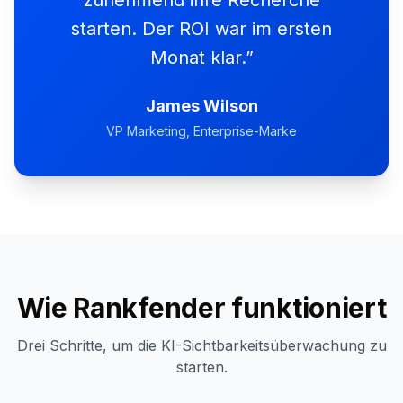
zunehmend ihre Recherche
starten. Der ROI war im ersten
Monat klar.
”
James Wilson
VP Marketing
, Enterprise-Marke
Wie Rankfender funktioniert
Drei Schritte, um die KI-Sichtbarkeitsüberwachung zu
starten.