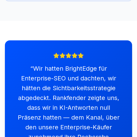
“
Wir hatten BrightEdge für
Enterprise-SEO und dachten, wir
hätten die Sichtbarkeitsstrategie
abgedeckt. Rankfender zeigte uns,
dass wir in KI-Antworten null
Präsenz hatten — dem Kanal, über
den unsere Enterprise-Käufer