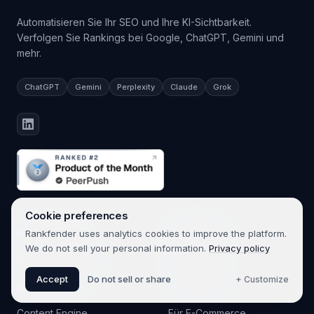
Automatisieren Sie Ihr SEO und Ihre KI-Sichtbarkeit.
Verfolgen Sie Rankings bei Google, ChatGPT, Gemini und
mehr.
ChatGPT
Gemini
Perplexity
Claude
Grok
Cookie preferences
Rankfender uses analytics cookies to improve the platform.
PLATTFORM
LÖSUNGEN
We do not sell your personal information.
Privacy policy
Plattform-Übersicht
Für Marken
Accept
Do not sell or share
+ Customize
RAIVE Engine
Für Agenturen
Content Engine
Für E-Commerce