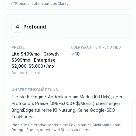
Preise ansehen auf
seoClarity
4
Profound
PREISE
ÜBERWACHTE KI-ENGINES
Lite $499/mo · Growth
10
$399/mo · Enterprise
$2,000–$5,000+/mo
Source:
trakkr.ai
UNSERE EINSCHÄTZUNG
Tiefste KI-Engine-Abdeckung am Markt (10 LLMs), aber
Profound's Preise (399–5.000+ $/Monat) übersteigen
BrightEdge für reine KI-Nutzung. Keine Google-SEO-
Funktionen.
Ideal für
:
Enterprise-Marken mit Fokus auf KI-Sichtbarkeit auf
Prompt-Ebene, bereit zwei Stacks zu führen