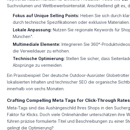
Keywords nutzen Kunden für ähnliche Produkte? Tools wie
our
Suchvolumen und Wettbewerbsintensität. Anschließend gilt es, die
Fokus auf Unique Selling Points:
Heben Sie sich durch klar
durch technische Spezifikationen oder exklusive Materialien.
Lokale Anpassung:
Nutzen Sie regionale Keywords für Shops 
München".
Multimediale Elemente:
Integrieren Sie 360°-Produktvideo
die Verweildauer zu erhöhen.
Technische Optimierung:
Stellen Sie sicher, dass Seitenla
Absprünge zu vermeiden.
Ein Praxisbeispiel: Der deutsche Outdoor-Ausrüster
Globetrotter
lokalisierten Inhalten und technischer SEO die organische Sicht
innerhalb von sechs Monaten.
Crafting Compelling Meta Tags for Click-Through Rates
Meta-Tags sind das Aushängeschild Ihres Shops in den Sucherg
Faktor für Klicks. Doch viele Onlinehändler unterschätzen ihre 
führen präzise formulierte Titel und Beschreibungen zu einer St