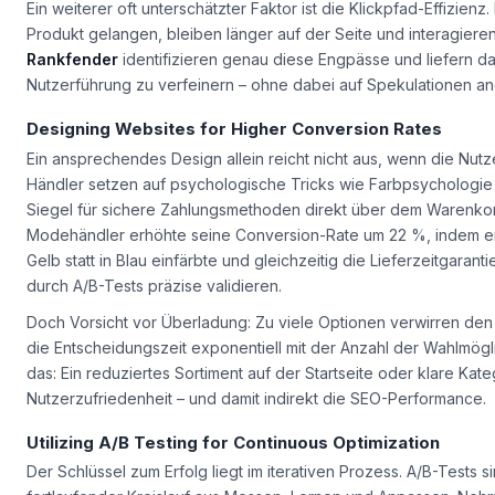
steigern – bei gleichzeitiger Umsatzsteigerung von 19 %.
Ein weiterer oft unterschätzter Faktor ist die
Klickpfad-Effizienz
.
Produkt gelangen, bleiben länger auf der Seite und interagieren 
Rankfender
identifizieren genau diese Engpässe und liefern d
Nutzerführung zu verfeinern – ohne dabei auf Spekulationen an
Designing Websites for Higher Conversion Rates
Ein ansprechendes Design allein reicht nicht aus, wenn die Nutze
Händler setzen auf psychologische Tricks wie
Farbpsychologie
Siegel für sichere Zahlungsmethoden direkt über dem Warenkorb.
Modehändler erhöhte seine Conversion-Rate um 22 %, indem er 
Gelb statt in Blau einfärbte und gleichzeitig die Lieferzeitgarant
durch A/B-Tests präzise validieren.
Doch Vorsicht vor Überladung: Zu viele Optionen verwirren den
die Entscheidungszeit exponentiell mit der Anzahl der Wahlmög
das: Ein reduziertes Sortiment auf der Startseite oder klare Kate
Nutzerzufriedenheit – und damit indirekt die SEO-Performance.