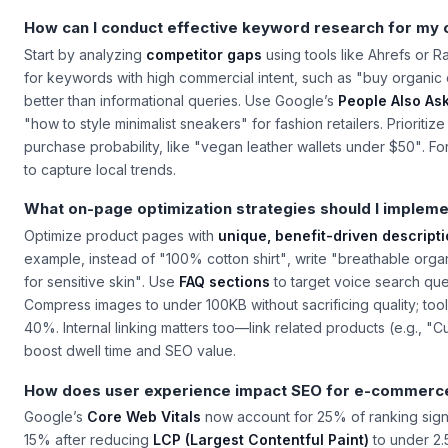
platforms like Pinterest now drive 20% of e-commerce traffic. Fo
kleine Unternehmen to adapt tactics for niche markets.
How can I conduct effective keyword research for my o
Start by analyzing
competitor gaps
using tools like Ahrefs or 
for keywords with high commercial intent, such as
"buy organic c
better than informational queries. Use Google’s
People Also As
"how to style minimalist sneakers"
for fashion retailers. Prioriti
purchase probability, like
"vegan leather wallets under $50"
. F
to capture local trends.
What on-page optimization strategies should I implem
Optimize product pages with
unique, benefit-driven descript
example, instead of
"100% cotton shirt"
, write
"breathable organi
for sensitive skin"
. Use
FAQ sections
to target voice search que
Compress images to under 100KB without sacrificing quality; too
40%. Internal linking matters too—link related products (e.g.,
"Cu
boost dwell time and SEO value.
How does user experience impact SEO for e-commerc