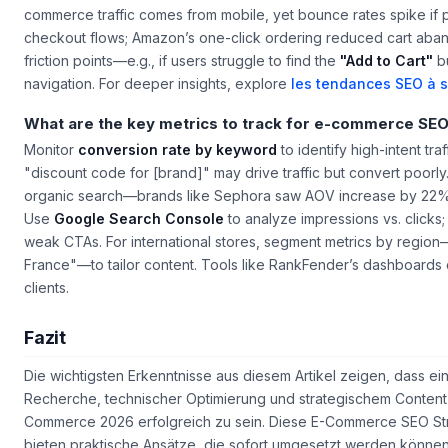
Google’s
Core Web Vitals
now account for 25% of ranking sign
15% after reducing
LCP (Largest Contentful Paint)
to under 2.
commerce traffic comes from mobile, yet bounce rates spike if 
checkout flows; Amazon’s one-click ordering reduced cart aba
friction points—e.g., if users struggle to find the
"Add to Cart"
bu
navigation. For deeper insights, explore
les tendances SEO à s
What are the key metrics to track for e-commerce SE
Monitor
conversion rate by keyword
to identify high-intent tr
"discount code for [brand]"
may drive traffic but convert poorl
organic search—brands like Sephora saw AOV increase by 22% af
Use
Google Search Console
to analyze
impressions vs. clicks
weak CTAs. For international stores, segment metrics by region
France"
—to tailor content. Tools like RankFender’s dashboards 
clients.
Fazit
Die wichtigsten Erkenntnisse aus diesem Artikel zeigen, dass 
Recherche, technischer Optimierung und strategischem Content-