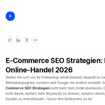
buchen
HANDELN
Content
Rankfender
R
11. Apr. 2026
20 min read
Engine
Content Team
RAISA
Assistant
Integrationen
ANALYSIEREN
Berichte
E-Commerce SEO Strategien: E
&
Analysen
Online-Handel 2026
Stellen Sie sich vor, Ihr Onlineshop erhält plötzlich doppelt so v
Werbekampagnen, sondern weil Google Sie endlich versteht. Ge
Commerce SEO Strategien
nicht mehr dem Zufall überlassen. 
nicht darum, einfach mehr Keywords zu streuen, sondern darum,
Kunden zu entschlüsseln – bevor Ihre Konkurrenz es tut.