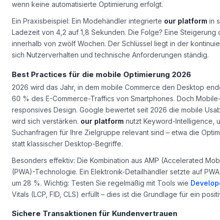
Stores mit über 1.000 Produkten verlieren durchschnittlich 12 %
wenn keine automatisierte Optimierung erfolgt.
Ein Praxisbeispiel: Ein Modehändler integrierte
our platform
in 
Ladezeit von 4,2 auf 1,8 Sekunden. Die Folge? Eine Steigerun
innerhalb von zwölf Wochen. Der Schlüssel liegt in der kontinui
sich Nutzerverhalten und technische Anforderungen ständig.
Best Practices für die mobile Optimierung 2026
2026 wird das Jahr, in dem mobile Commerce den Desktop endgü
60 % des E-Commerce-Traffics von Smartphones. Doch Mobile-Fi
responsives Design. Google bewertet seit 2026 die mobile Usabi
wird sich verstärken.
our platform
nutzt Keyword-Intelligence, 
Suchanfragen für Ihre Zielgruppe relevant sind – etwa die Opti
statt klassischer Desktop-Begriffe.
Besonders effektiv: Die Kombination aus AMP (Accelerated Mo
(PWA)-Technologie. Ein Elektronik-Detailhändler setzte auf PWA
um 28 %. Wichtig: Testen Sie regelmäßig mit Tools wie
Develop
Vitals (LCP, FID, CLS) erfüllt – dies ist die Grundlage für ein posi