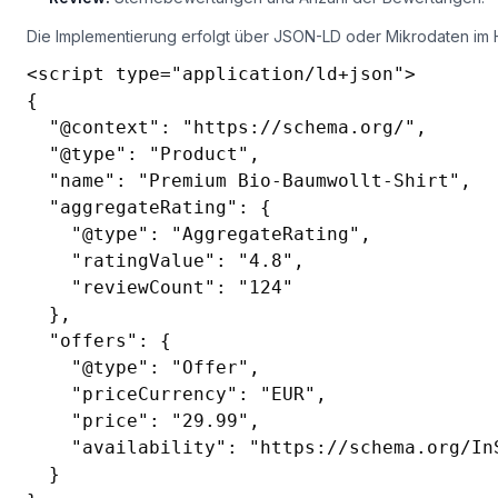
Review:
Sternebewertungen und Anzahl der Bewertungen.
Die Implementierung erfolgt über JSON-LD oder Mikrodaten im H
<script type="application/ld+json">

{

  "@context": "https://schema.org/",

  "@type": "Product",

  "name": "Premium Bio-Baumwollt-Shirt",

  "aggregateRating": {

    "@type": "AggregateRating",

    "ratingValue": "4.8",

    "reviewCount": "124"

  },

  "offers": {

    "@type": "Offer",

    "priceCurrency": "EUR",

    "price": "29.99",

    "availability": "https://schema.org/InS