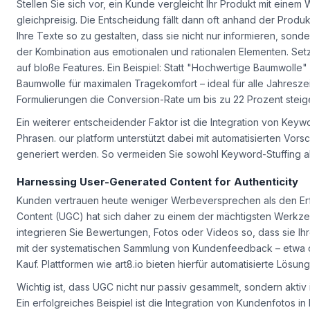
Writing Engaging Product Descriptions That Sell
Stellen Sie sich vor, ein Kunde vergleicht Ihr Produkt mit ein
gleichpreisig. Die Entscheidung fällt dann oft anhand der Prod
Ihre Texte so zu gestalten, dass sie nicht nur informieren, sonde
der Kombination aus emotionalen und rationalen Elementen. Set
auf bloße Features. Ein Beispiel: Statt "Hochwertige Baumwolle
Baumwolle für maximalen Tragekomfort – ideal für alle Jahresze
Formulierungen die Conversion-Rate um bis zu 22 Prozent steig
Ein weiterer entscheidender Faktor ist die Integration von Keyw
Phrasen. our platform unterstützt dabei mit automatisierten Vor
generiert werden. So vermeiden Sie sowohl Keyword-Stuffing al
Harnessing User-Generated Content for Authenticity
Kunden vertrauen heute weniger Werbeversprechen als den Er
Content (UGC) hat sich daher zu einem der mächtigsten Werkz
integrieren Sie Bewertungen, Fotos oder Videos so, dass sie Ih
mit der systematischen Sammlung von Kundenfeedback – etwa d
Kauf. Plattformen wie art8.io bieten hierfür automatisierte Lösu
Wichtig ist, dass UGC nicht nur passiv gesammelt, sondern aktiv