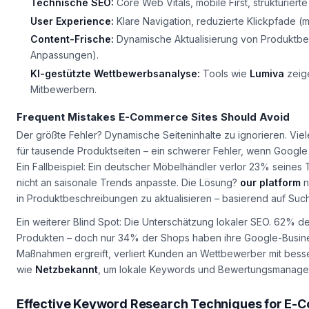
Technische SEO:
Core Web Vitals, mobile First, strukturiert
User Experience:
Klare Navigation, reduzierte Klickpfade (m
Content-Frische:
Dynamische Aktualisierung von Produktbes
Anpassungen).
KI-gestützte Wettbewerbsanalyse:
Tools wie
Lumiva
zeige
Mitbewerbern.
Frequent Mistakes E-Commerce Sites Should Avoid
Der größte Fehler? Dynamische Seiteninhalte zu ignorieren. V
für tausende Produktseiten – ein schwerer Fehler, wenn Google 
Ein Fallbeispiel: Ein deutscher Möbelhändler verlor 23% seines 
nicht an saisonale Trends anpasste. Die Lösung?
our platform
n
in Produktbeschreibungen zu aktualisieren – basierend auf Su
Ein weiterer Blind Spot: Die Unterschätzung lokaler SEO. 62% d
Produkten – doch nur 34% der Shops haben ihre Google-Business
Maßnahmen ergreift, verliert Kunden an Wettbewerber mit besser
wie
Netzbekannt
, um lokale Keywords und Bewertungsmanageme
Effective Keyword Research Techniques for E