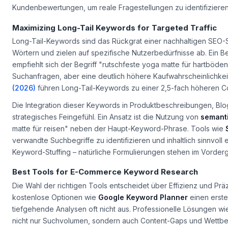
Trends kombinieren. Besonders effektiv: die Auswertung von
F
Kundenbewertungen, um reale Fragestellungen zu identifizieren
Maximizing Long-Tail Keywords for Targeted Traffic
Long-Tail-Keywords sind das Rückgrat einer nachhaltigen SEO-S
Wörtern und zielen auf spezifische Nutzerbedürfnisse ab. Ein Bei
empfiehlt sich der Begriff "rutschfeste yoga matte für hartbö
Suchanfragen, aber eine deutlich höhere Kaufwahrscheinlichkei
(2026)
führen Long-Tail-Keywords zu einer 2,5-fach höheren Co
Die Integration dieser Keywords in Produktbeschreibungen, Blo
strategisches Feingefühl. Ein Ansatz ist die Nutzung von
semant
matte für reisen" neben der Haupt-Keyword-Phrase. Tools wie
verwandte Suchbegriffe zu identifizieren und inhaltlich sinnvoll
Keyword-Stuffing – natürliche Formulierungen stehen im Vorder
Best Tools for E-Commerce Keyword Research
Die Wahl der richtigen Tools entscheidet über Effizienz und P
kostenlose Optionen wie
Google Keyword Planner
einen erste
tiefgehende Analysen oft nicht aus. Professionelle Lösungen w