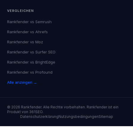
Alle anzeigen →
VERGLEICHEN
Rankfender vs
Semrush
Rankfender vs
Ahrefs
Rankfender vs
Moz
Rankfender vs
Surfer SEO
Rankfender vs
BrightEdge
Rankfender vs
Profound
Alle anzeigen →
©
2026
Rankfender.
Alle Rechte vorbehalten.
Rankfender ist ein
Produkt von 361SEO.
Datenschutzerklärung
Nutzungsbedingungen
Sitemap