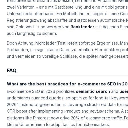
Utilizing A/B Testing for Continuous Optimization
Der Schlüssel zum Erfolg liegt im iterativen Prozess. A/B-Tests s
fortlaufender Kreislauf aus Messen, Lernen und Anpassen. Nehm
zwei Varianten – eine mit Gastbestellung und eine mit obligatori
Unterschiede offenbaren. Ein Möbelhändler steigerte seine Co
Registrierungszwang abschaffte und stattdessen automatische 
sind Gold wert – und werden von
Rankfender
mit täglichen Sic
auch langfristig zu sichern.
Doch Achtung: Nicht jeder Test liefert sofortige Ergebnisse. M
Probanden, um signifikante Daten zu erhalten. Hier punkten profes
und vermeiden so voreilige Schlüsse, die später nachgebesser
FAQ
What are the best practices for e-commerce SEO in 2
E-commerce SEO in 2026 prioritizes
semantic search
and
user
understands nuanced queries, so optimize for long-tail keyword
2026"
instead of generic terms. Leverage structured data for r
CTR boost after implementing
and
schema. Als
Product
Review