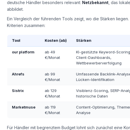
nicht nur Suchvolumen, sondern auch
Content-Gaps
und Wettbew
deutsche Händler besonders relevant:
Netzbekannt
, das loka
abbildet.
Ein Vergleich der führenden Tools zeigt, wo die Stärken liegen.
Kriterien zusammen:
Tool
Kosten (ab)
Stärken
our platform
ab 49
KI-gestützte Keyword-Scoring,
€/Monat
Client-Dashboards,
Wettbewerberverfolgung
Ahrefs
ab 99
Umfassende Backlink-Analyse
€/Monat
Lücken-Identifikation
Sistrix
ab 129
Visiblenz-Scoring, SERP-Anal
€/Monat
historische Daten
Marketmuse
ab 119
Content-Optimierung, Themen
€/Monat
Analyse