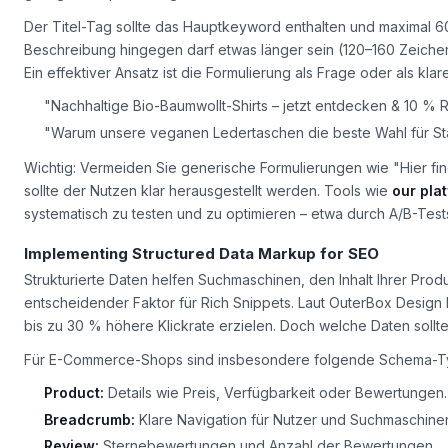
gelingt die Optimierung?
Der Titel-Tag sollte das Hauptkeyword enthalten und maximal 
Beschreibung hingegen darf etwas länger sein (120–160 Zeiche
Ein effektiver Ansatz ist die Formulierung als Frage oder als kl
"Nachhaltige Bio-Baumwollt-Shirts – jetzt entdecken & 10 % R
"Warum unsere veganen Ledertaschen die beste Wahl für S
Wichtig: Vermeiden Sie generische Formulierungen wie "Hier fi
sollte der Nutzen klar herausgestellt werden. Tools wie
our pla
systematisch zu testen und zu optimieren – etwa durch A/B-Tes
Implementing Structured Data Markup for SEO
Strukturierte Daten helfen Suchmaschinen, den Inhalt Ihrer Prod
entscheidender Faktor für Rich Snippets. Laut OuterBox Design 
bis zu 30 % höhere Klickrate erzielen. Doch welche Daten sollt
Für E-Commerce-Shops sind insbesondere folgende Schema-Ty
Product:
Details wie Preis, Verfügbarkeit oder Bewertungen.
Breadcrumb:
Klare Navigation für Nutzer und Suchmaschine