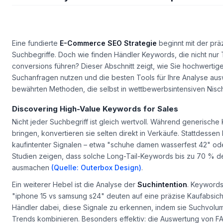
Eine fundierte
E-Commerce SEO Strategie
beginnt mit der präz
Suchbegriffe. Doch wie finden Händler Keywords, die nicht nur T
conversions führen? Dieser Abschnitt zeigt, wie Sie hochwertig
Suchanfragen nutzen und die besten Tools für Ihre Analyse ausw
bewährten Methoden, die selbst in wettbewerbsintensiven Nisc
Discovering High-Value Keywords for Sales
Nicht jeder Suchbegriff ist gleich wertvoll. Während generisch
bringen, konvertieren sie selten direkt in Verkäufe. Stattdessen
kaufintenter Signalen
– etwa "schuhe damen wasserfest 42" oder
Studien zeigen, dass solche Long-Tail-Keywords bis zu 70 % 
ausmachen
(Quelle: Outerbox Design)
.
Ein weiterer Hebel ist die Analyse der
Suchintention
. Keywords
"iphone 15 vs samsung s24" deuten auf eine präzise Kaufabsich
Händler dabei, diese Signale zu erkennen, indem sie Suchvolum