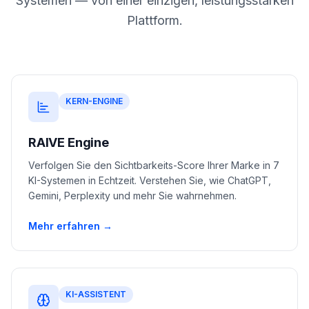
Systemen — von einer einzigen, leistungsstarken
buchen
HANDELN
Plattform.
Content
Engine
RAISA
Assistant
KERN-ENGINE
Integrationen
RAIVE Engine
ANALYSIEREN
Verfolgen Sie den Sichtbarkeits-Score Ihrer Marke in 7
Berichte
KI-Systemen in Echtzeit. Verstehen Sie, wie ChatGPT,
&
Gemini, Perplexity und mehr Sie wahrnehmen.
Analysen
Mehr erfahren →
KI-ASSISTENT