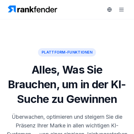
Plattform
PLATTFORM-FUNKTIONEN
art Free Trial
Lösungen
Alles, Was Sie
Ressourcen
ÜBERWACHEN
Brauchen, um in der KI-
RAIVE
Kostenlose
Engine
Suche zu Gewinnen
Tools
Wettbewerber-
Tracking
Preise
Überwachen, optimieren und steigern Sie die
Keyword-
Präsenz Ihrer Marke in allen wichtigen KI-
Demo
Intelligenz