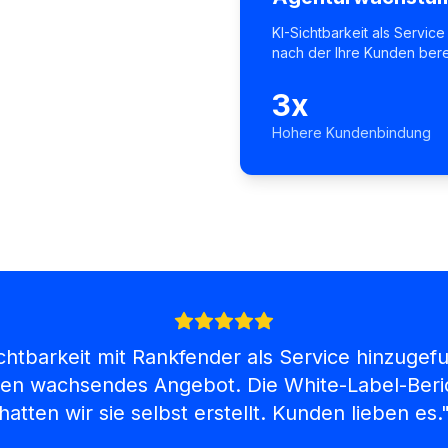
KI-Sichtbarkeit als Servic
nach der Ihre Kunden bere
3x
Hohere Kundenbindung
htbarkeit mit Rankfender als Service hinzugefug
ten wachsendes Angebot. Die White-Label-Beric
hatten wir sie selbst erstellt. Kunden lieben es.