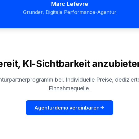
Marc Lefevre
Grunder, Digitale Performance-Agentur
ereit, KI-Sichtbarkeit anzubiete
turpartnerprogramm bei. Individuelle Preise, dediziert
Einnahmequelle.
Agenturdemo vereinbaren