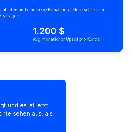
e anbieten und eine neue Einnahmequelle erschlie ssen,
its fragen.
1.200 $
Avg. monatlicher Upsell pro Kunde
t und es ist jetzt
hte sehen aus, als
"