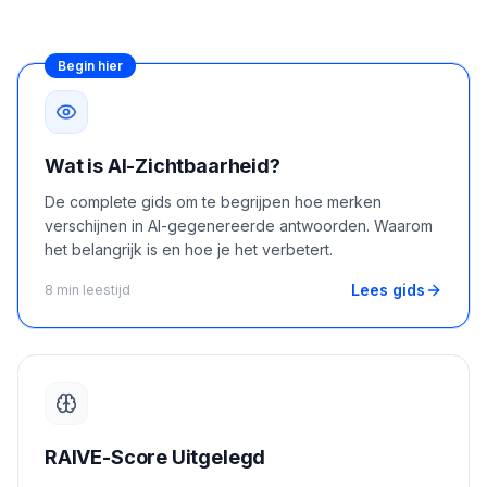
boeken
Engine
RAISA
Begin hier
Assistant
Integraties
ANALYSEREN
Wat is AI-Zichtbaarheid?
Rapporten
De complete gids om te begrijpen hoe merken
& Analyse
verschijnen in AI-gegenereerde antwoorden. Waarom
het belangrijk is en hoe je het verbetert.
Lees gids
8 min leestijd
RAIVE-Score Uitgelegd