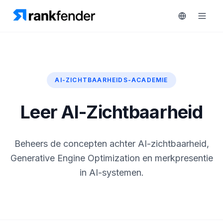
AI-ZICHTBAARHEIDS-ACADEMIE
Platform
art Free Trial
Oplossingen
Leer AI-Zichtbaarheid
MONITOREN
Bronnen
RAIVE
Beheers de concepten achter AI-zichtbaarheid,
Engine
Gratis
Generative Engine Optimization en merkpresentie
tools
Concurrentietracking
in AI-systemen.
Zoekwoordintelligentie
Prijzen
HANDELEN
Demo
Content