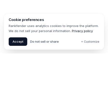
Cookie preferences
Rankfender uses analytics cookies to improve the platform.
We do not sell your personal information.
Privacy policy
Accept
Do not sell or share
+ Customize
AI-Zichtbaarheid Leercentrum
AI-zichtbaarheid is de opkomende discipline van het
begrijpen en optimaliseren van hoe uw merk