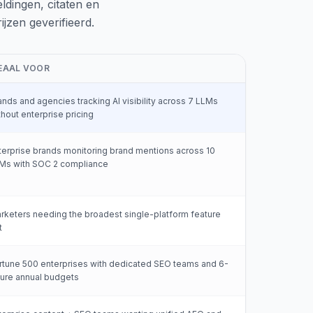
dingen, citaten en
jzen geverifieerd.
EAAL VOOR
ands and agencies tracking AI visibility across 7 LLMs
thout enterprise pricing
terprise brands monitoring brand mentions across 10
Ms with SOC 2 compliance
rketers needing the broadest single-platform feature
t
rtune 500 enterprises with dedicated SEO teams and 6-
gure annual budgets