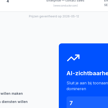
Enterprise — contact sales
En
4
SE
(
www.conductor.com
)
Prijzen geverifieerd op 2026-05-12
AI-zichtbaarhe
Sluit je aan bij toonaa
domineren
r willen maken
 diensten willen
7