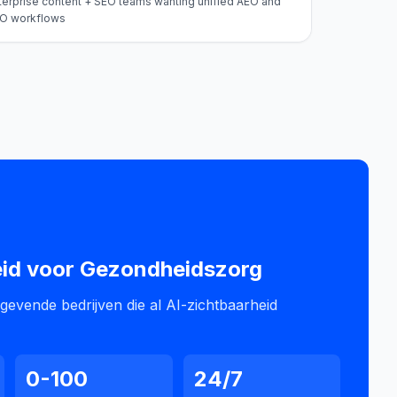
terprise content + SEO teams wanting unified AEO and
O workflows
id voor
Gezondheidszorg
ngevende bedrijven die al AI-zichtbaarheid
0-100
24/7