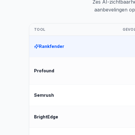
Zes AI-zichtbaarh
aanbevelingen op 
TOOL
GEVOL
Rankfender
Profound
Semrush
BrightEdge