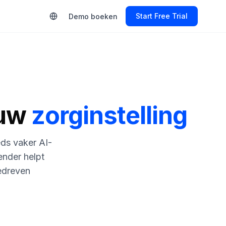
Start Free Trial
Demo boeken
ouw
zorginstelling
ds vaker AI-
ender helpt
gedreven