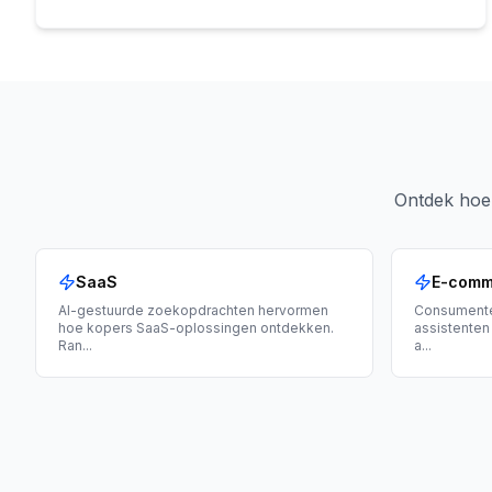
Ontdek hoe 
SaaS
E-comm
AI-gestuurde zoekopdrachten hervormen
Consumente
hoe kopers SaaS-oplossingen ontdekken.
assistenten
Ran
...
a
...