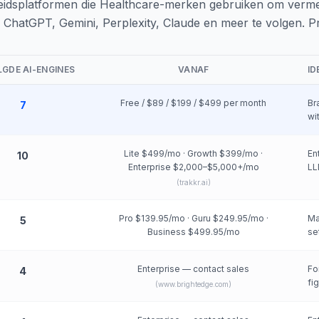
eidsplatformen die Healthcare-merken gebruiken om vermel
ChatGPT, Gemini, Perplexity, Claude en meer te volgen. Pri
GDE AI-ENGINES
VANAF
ID
Free / $89 / $199 / $499 per month
Br
7
wi
Lite $499/mo · Growth $399/mo ·
En
10
Enterprise $2,000–$5,000+/mo
LL
(
trakkr.ai
)
Pro $139.95/mo · Guru $249.95/mo ·
Ma
5
Business $499.95/mo
se
Enterprise — contact sales
Fo
4
fi
(
www.brightedge.com
)