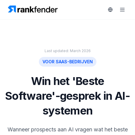
Platform
Last updated: March 2026
art Free Trial
VOOR SAAS-BEDRIJVEN
Oplossingen
MONITOREN
Win het 'Beste
Bronnen
RAIVE
Engine
Software'-gesprek in AI-
Gratis
tools
Concurrentietracking
systemen
Zoekwoordintelligentie
Prijzen
HANDELEN
Wanneer prospects aan AI vragen wat het beste
Demo
Content