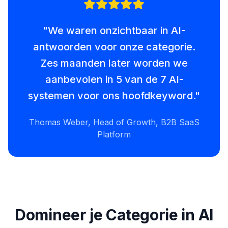
"
We waren onzichtbaar in AI-
antwoorden voor onze categorie.
Zes maanden later worden we
aanbevolen in 5 van de 7 AI-
systemen voor ons hoofdkeyword.
"
Thomas Weber, Head of Growth, B2B SaaS
Platform
Domineer je Categorie in AI