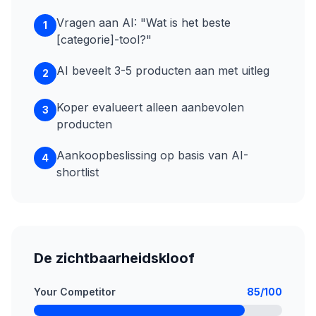
Vragen aan AI: "Wat is het beste
1
[categorie]-tool?"
AI beveelt 3-5 producten aan met uitleg
2
Koper evalueert alleen aanbevolen
3
producten
Aankoopbeslissing op basis van AI-
4
shortlist
De zichtbaarheidskloof
Your Competitor
85/100