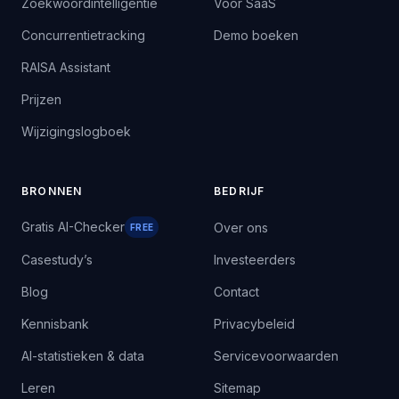
Zoekwoordintelligentie
Voor SaaS
Concurrentietracking
Demo boeken
RAISA Assistant
Prijzen
Wijzigingslogboek
BRONNEN
BEDRIJF
Gratis AI-Checker
Over ons
FREE
Casestudy’s
Investeerders
Blog
Contact
Kennisbank
Privacybeleid
AI-statistieken & data
Servicevoorwaarden
Leren
Sitemap