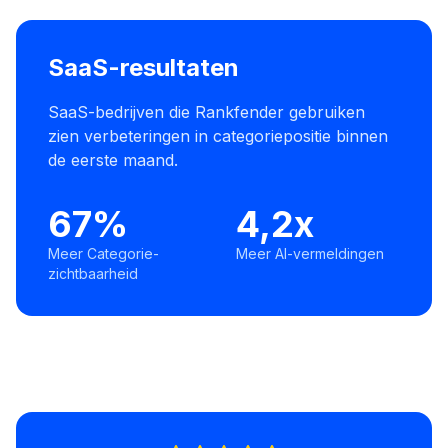
SaaS-resultaten
SaaS-bedrijven die Rankfender gebruiken
zien verbeteringen in categoriepositie binnen
de eerste maand.
67%
4,2x
Meer Categorie-
Meer AI-vermeldingen
zichtbaarheid