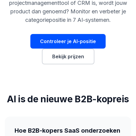
boeken
projectmanagementtool of CRM is, wordt jouw
Engine
product dan genoemd? Monitor en verbeter je
RAISA
categoriepositie in 7 AI-systemen.
Assistant
Integraties
Controleer je AI-positie
ANALYSEREN
Rapporten
Bekijk prijzen
& Analyse
AI is de nieuwe B2B-kopreis
Hoe B2B-kopers SaaS onderzoeken