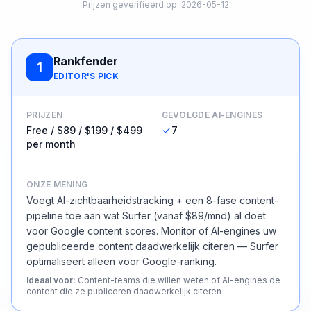
Prijzen geverifieerd op
:
2026-05-12
Rankfender
1
EDITOR'S PICK
PRIJZEN
GEVOLGDE AI-ENGINES
Free / $89 / $199 / $499
7
per month
ONZE MENING
Voegt AI-zichtbaarheidstracking + een 8-fase content-
pipeline toe aan wat Surfer (vanaf $89/mnd) al doet
voor Google content scores. Monitor of AI-engines uw
gepubliceerde content daadwerkelijk citeren — Surfer
optimaliseert alleen voor Google-ranking.
Ideaal voor
:
Content-teams die willen weten of AI-engines de
content die ze publiceren daadwerkelijk citeren