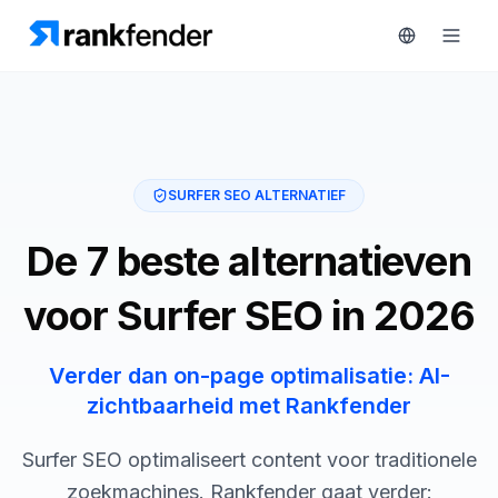
Platform
SURFER SEO ALTERNATIEF
art Free Trial
Oplossingen
De 7 beste alternatieven
MONITOREN
Bronnen
voor Surfer SEO in 2026
RAIVE
Engine
Gratis
tools
Verder dan on-page optimalisatie: AI-
Concurrentietracking
zichtbaarheid met Rankfender
Zoekwoordintelligentie
Prijzen
Surfer SEO optimaliseert content voor traditionele
HANDELEN
Demo
zoekmachines. Rankfender gaat verder:
Content