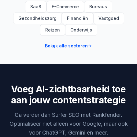
SaaS
E-Commerce
Bureaus
Gezondheidszorg
Financiën
Vastgoed
Reizen
Onderwijs
Bekijk alle sectoren
Voeg AI-zichtbaarheid toe
aan jouw contentstrategie
Ga verder dan Surfer SEO met Rankfender.
Optimaliseer niet alleen voor Google, maar ook
voor ChatGPT, Gemini en meer.