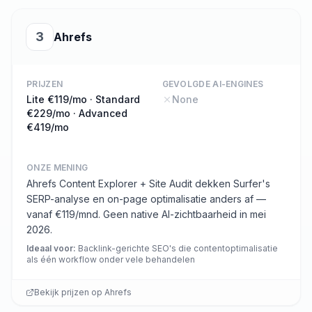
3
Ahrefs
PRIJZEN
GEVOLGDE AI-ENGINES
Lite €119/mo · Standard
None
€229/mo · Advanced
€419/mo
ONZE MENING
Ahrefs Content Explorer + Site Audit dekken Surfer's
SERP-analyse en on-page optimalisatie anders af —
vanaf €119/mnd. Geen native AI-zichtbaarheid in mei
2026.
Ideaal voor
:
Backlink-gerichte SEO's die contentoptimalisatie
als één workflow onder vele behandelen
Bekijk prijzen op
Ahrefs