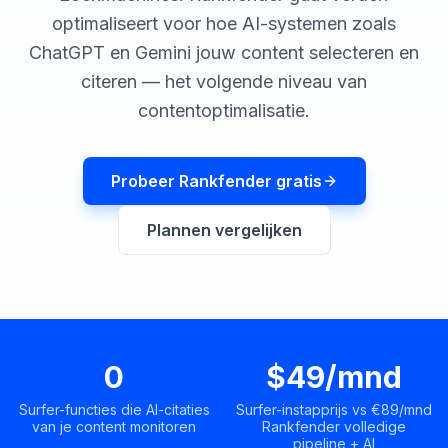
boeken
Engine
optimaliseert voor hoe AI-systemen zoals
ChatGPT en Gemini jouw content selecteren en
RAISA
Assistant
citeren — het volgende niveau van
contentoptimalisatie.
Integraties
ANALYSEREN
Probeer Rankfender gratis
Rapporten
& Analyse
Plannen vergelijken
0
$49/mnd
Surfer-functies die AI-citaties
Surfer-instapprijs vs €89/mnd
van je content monitoren
Rankfender volledige
pipeline + AI