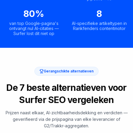
80%
8
van top Google-pagina's
AI-specifieke artikeltypen in
ontvangt nul AI-citaties —
Rankfenders contentmotor
Surfer lost dit niet op
Gerangschikte alternatieven
De 7 beste alternatieven voor
Surfer SEO vergeleken
Prijzen naast elkaar, AI-zichtbaarheidsdekking en verdicten —
geverifieerd via de prijspagina van elke leverancier of
G2/Trakkr-aggregaten.