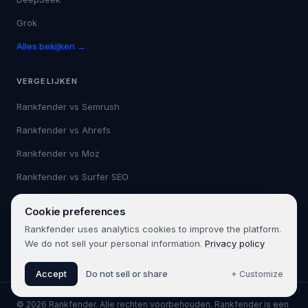
Grok
Alles bekijken →
VERGELIJKEN
Rankfender vs
Semrush
Rankfender vs
Ahrefs
Rankfender vs
Moz
Rankfender vs
Surfer SEO
Rankfender vs
BrightEdge
Cookie preferences
Rankfender vs
Profound
Rankfender uses analytics cookies to improve the platform.
We do not sell your personal information.
Privacy policy
Alles bekijken →
Accept
Do not sell or share
+ Customize
©
2026
Rankfender.
Alle rechten voorbehouden.
Rankfender is een