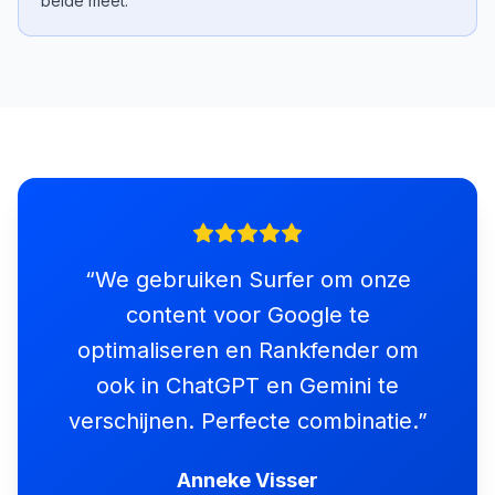
beide meet.
“
We gebruiken Surfer om onze
content voor Google te
optimaliseren en Rankfender om
ook in ChatGPT en Gemini te
verschijnen. Perfecte combinatie.
”
Anneke Visser