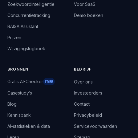
Zoekwoordintelligentie
Voor SaaS
Concurrentietracking
Demo boeken
RAISA Assistant
Prijzen
Wijzigingslogboek
BRONNEN
BEDRIJF
Gratis AI-Checker
Over ons
FREE
Casestudy’s
Investeerders
Blog
Contact
Kennisbank
Privacybeleid
AI-statistieken & data
Servicevoorwaarden
Leren
Sitemap