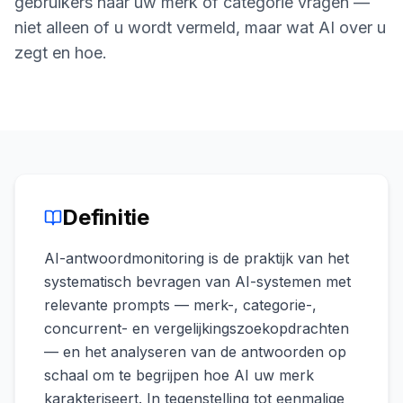
gebruikers naar uw merk of categorie vragen —
boeken
Engine
niet alleen of u wordt vermeld, maar wat AI over u
RAISA
zegt en hoe.
Assistant
Integraties
ANALYSEREN
Rapporten
& Analyse
Definitie
AI-antwoordmonitoring is de praktijk van het
systematisch bevragen van AI-systemen met
relevante prompts — merk-, categorie-,
concurrent- en vergelijkingszoekopdrachten
— en het analyseren van de antwoorden op
schaal om te begrijpen hoe AI uw merk
karakteriseert. In tegenstelling tot eenmalige