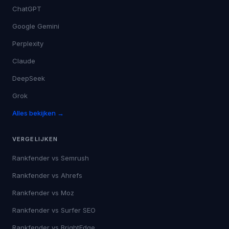
ChatGPT
Google Gemini
Perplexity
Claude
DeepSeek
Grok
Alles bekijken →
VERGELIJKEN
Rankfender vs
Semrush
Rankfender vs
Ahrefs
Rankfender vs
Moz
Rankfender vs
Surfer SEO
Rankfender vs
BrightEdge