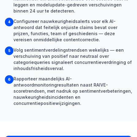
leggen en modelupdate-gedreven verschuivingen
binnen 24 uur te detecteren.
Configureer nauwkeurigheidsalerts voor elk AI-
4
antwoord dat feitelijk onjuiste claims bevat over
prijzen, functies, team of geschiedenis — deze
vereisen onmiddellijke contentcorrectie.
Volg sentimentverdelingstrendsen wekelijks — een
5
verschuiving van positief naar neutraal over
categoriequeries signaleert concurrentieverdringing of
inhoudsfrisheidsverval.
Rapporteer maandelijks AI-
6
antwoordmonitoringresultaten naast RAIVE-
scoretrendsen, met nadruk op sentimentverbeteringen,
nauwkeurigheidsincidenten en
concurrentiepositiewijzigingen.