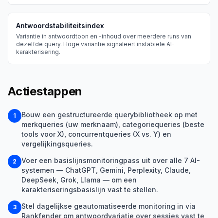
Antwoordstabiliteitsindex
Variantie in antwoordtoon en -inhoud over meerdere runs van
dezelfde query. Hoge variantie signaleert instabiele AI-
karakterisering.
Actiestappen
Bouw een gestructureerde querybibliotheek op met
1
merkqueries (uw merknaam), categoriequeries (beste
tools voor X), concurrentqueries (X vs. Y) en
vergelijkingsqueries.
Voer een basislijnsmonitoringpass uit over alle 7 AI-
2
systemen — ChatGPT, Gemini, Perplexity, Claude,
DeepSeek, Grok, Llama — om een
karakteriseringsbasislijn vast te stellen.
Stel dagelijkse geautomatiseerde monitoring in via
3
Rankfender om antwoordvariatie over sessies vast te