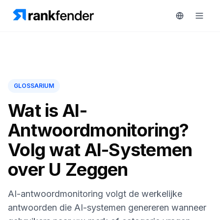
Platform
GLOSSARIUM
art Free Trial
Oplossingen
Wat is AI-
MONITOREN
Antwoordmonitoring?
Bronnen
RAIVE
Volg wat AI-Systemen
Engine
Gratis
over U Zeggen
tools
Concurrentietracking
Zoekwoordintelligentie
Prijzen
AI-antwoordmonitoring volgt de werkelijke
HANDELEN
antwoorden die AI-systemen genereren wanneer
Demo
Content