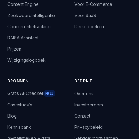
Content Engine
Voor E-Commerce
Zoekwoordintelligentie
Voor SaaS
Concurrentietracking
Demo boeken
RAISA Assistant
Prijzen
Wijzigingslogboek
BRONNEN
BEDRIJF
Gratis AI-Checker
Over ons
FREE
Casestudy’s
Investeerders
Blog
Contact
Kennisbank
Privacybeleid
AI-statistieken & data
Servicevoorwaarden