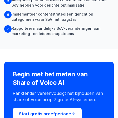
5
SoV hebben voor gerichte optimalisatie
Implementeer contentstrategieën gericht op
6
categorieën waar SoV het laagst is
Rapporteer maandelijks SoV-veranderingen aan
7
marketing- en leiderschapsteams
Begin met het meten van
Share of Voice AI
Rankfender vereenvoudigt het bijhouden van
share of voice ai op 7 grote AI-systemen.
Start gratis proefperiode