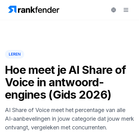
Platform
LEREN
art Free Trial
Oplossingen
Hoe meet je AI Share of
MONITOREN
Voice in antwoord-
Bronnen
RAIVE
engines (Gids 2026)
Engine
Gratis
tools
Concurrentietracking
AI Share of Voice meet het percentage van alle
Zoekwoordintelligentie
Prijzen
AI-aanbevelingen in jouw categorie dat jouw merk
ontvangt, vergeleken met concurrenten.
HANDELEN
Demo
Content