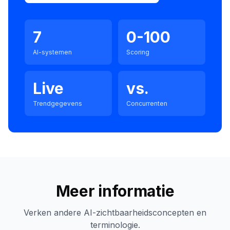
7
0-100
AI-systemen
Scoring
Live
vs.
Trendgegevens
Concurrenten
Meer informatie
Verken andere AI-zichtbaarheidsconcepten en
terminologie.