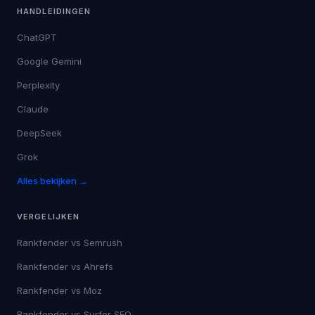
HANDLEIDINGEN
ChatGPT
Google Gemini
Perplexity
Claude
DeepSeek
Grok
Alles bekijken →
VERGELIJKEN
Rankfender vs
Semrush
Rankfender vs
Ahrefs
Rankfender vs
Moz
Rankfender vs
Surfer SEO