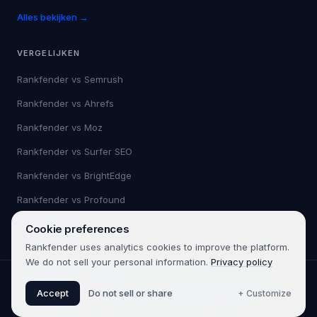
Alles bekijken →
VERGELIJKEN
Rankfender vs
Semrush
Rankfender vs
Ahrefs
Rankfender vs
Moz
Rankfender vs
Surfer SEO
Rankfender vs
BrightEdge
Rankfender vs
Profound
Alles bekijken →
Cookie preferences
Rankfender uses analytics cookies to improve the platform.
We do not sell your personal information.
Privacy policy
©
2026
Rankfender.
Alle rechten voorbehouden.
Rankfender is een
Accept
Do not sell or share
+ Customize
product van 361SEO.
Privacybeleid
Servicevoorwaarden
Sitemap