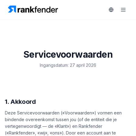
Platform
Servicevoorwaarden
art Free Trial
Oplossingen
Ingangsdatum: 27 april 2026
MONITOREN
Bronnen
RAIVE
Engine
Gratis
1. Akkoord
tools
Concurrentietracking
Deze Servicevoorwaarden («Voorwaarden») vormen een
Zoekwoordintelligentie
Prijzen
bindende overeenkomst tussen jou (of de entiteit die je
HANDELEN
vertegenwoordigt — de «Klant») en Rankfender
Demo
(«Rankfender», «wij», «ons»). Door een account aan te
Content