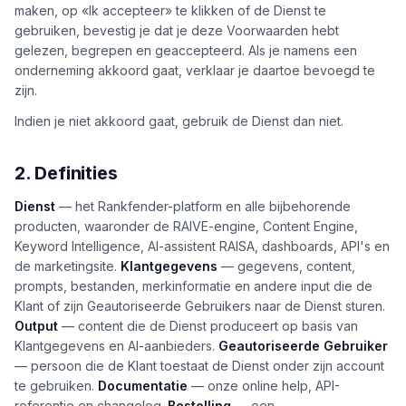
boeken
maken, op «Ik accepteer» te klikken of de Dienst te
Engine
gebruiken, bevestig je dat je deze Voorwaarden hebt
RAISA
gelezen, begrepen en geaccepteerd. Als je namens een
Assistant
onderneming akkoord gaat, verklaar je daartoe bevoegd te
zijn.
Integraties
Indien je niet akkoord gaat, gebruik de Dienst dan niet.
ANALYSEREN
Rapporten
2. Definities
& Analyse
Dienst
— het Rankfender-platform en alle bijbehorende
producten, waaronder de RAIVE-engine, Content Engine,
Keyword Intelligence, AI-assistent RAISA, dashboards, API's en
de marketingsite.
Klantgegevens
— gegevens, content,
prompts, bestanden, merkinformatie en andere input die de
Klant of zijn Geautoriseerde Gebruikers naar de Dienst sturen.
Output
— content die de Dienst produceert op basis van
Klantgegevens en AI-aanbieders.
Geautoriseerde Gebruiker
— persoon die de Klant toestaat de Dienst onder zijn account
te gebruiken.
Documentatie
— onze online help, API-
referentie en changelog.
Bestelling
— een