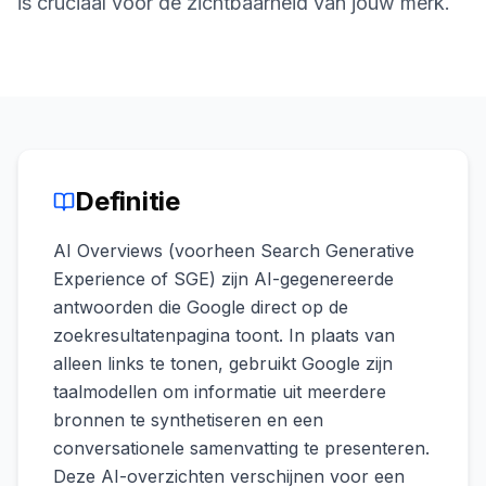
is cruciaal voor de zichtbaarheid van jouw merk.
boeken
Engine
RAISA
Assistant
Integraties
ANALYSEREN
Definitie
Rapporten
& Analyse
AI Overviews (voorheen Search Generative
Experience of SGE) zijn AI-gegenereerde
antwoorden die Google direct op de
zoekresultatenpagina toont. In plaats van
alleen links te tonen, gebruikt Google zijn
taalmodellen om informatie uit meerdere
bronnen te synthetiseren en een
conversationele samenvatting te presenteren.
Deze AI-overzichten verschijnen voor een