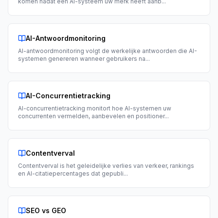
komen nadat een AI-systeem uw merk heeft aanb
...
AI-Antwoordmonitoring
AI-antwoordmonitoring volgt de werkelijke antwoorden die AI-
systemen genereren wanneer gebruikers na
...
AI-Concurrentietracking
AI-concurrentietracking monitort hoe AI-systemen uw
concurrenten vermelden, aanbevelen en positioner
...
Contentverval
Contentverval is het geleidelijke verlies van verkeer, rankings
en AI-citatiepercentages dat gepubli
...
SEO vs GEO