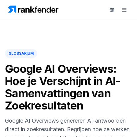
Platform
GLOSSARIUM
art Free Trial
Oplossingen
Google AI Overviews:
MONITOREN
Hoe je Verschijnt in AI-
Bronnen
RAIVE
Samenvattingen van
Engine
Gratis
Zoekresultaten
tools
Concurrentietracking
Zoekwoordintelligentie
Prijzen
Google AI Overviews genereren AI-antwoorden
HANDELEN
direct in zoekresultaten. Begrijpen hoe ze werken
Demo
Content