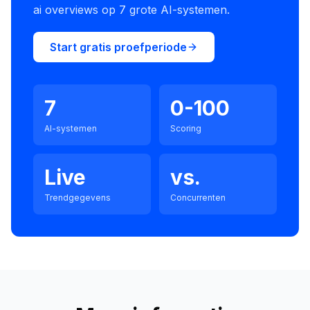
ai overviews op 7 grote AI-systemen.
Start gratis proefperiode
7
0-100
AI-systemen
Scoring
Live
vs.
Trendgegevens
Concurrenten