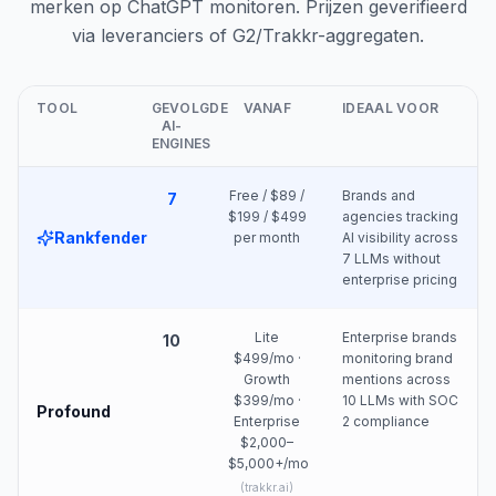
merken op ChatGPT monitoren. Prijzen geverifieerd
via leveranciers of G2/Trakkr-aggregaten.
TOOL
GEVOLGDE
VANAF
IDEAAL VOOR
AI-
ENGINES
Free / $89 /
Brands and
7
$199 / $499
agencies tracking
Rankfender
per month
AI visibility across
7 LLMs without
enterprise pricing
Lite
Enterprise brands
10
$499/mo ·
monitoring brand
Growth
mentions across
$399/mo ·
10 LLMs with SOC
Profound
Enterprise
2 compliance
$2,000–
$5,000+/mo
(
trakkr.ai
)