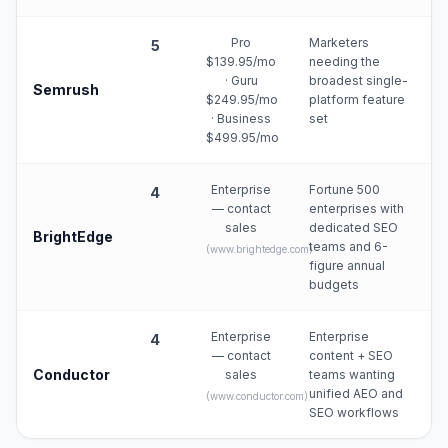
Pro
Marketers
5
$139.95/mo
needing the
· Guru
broadest single-
Semrush
$249.95/mo
platform feature
· Business
set
$499.95/mo
Enterprise
Fortune 500
4
— contact
enterprises with
sales
dedicated SEO
BrightEdge
teams and 6-
(
www.brightedge.com
)
figure annual
budgets
Enterprise
Enterprise
4
— contact
content + SEO
Conductor
sales
teams wanting
unified AEO and
(
www.conductor.com
)
SEO workflows