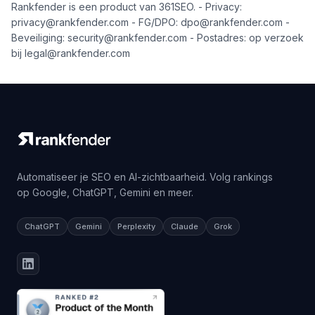
Rankfender is een product van 361SEO. - Privacy:
privacy@rankfender.com - FG/DPO: dpo@rankfender.com -
Beveiliging: security@rankfender.com - Postadres: op verzoek
bij legal@rankfender.com
Automatiseer je SEO en AI-zichtbaarheid. Volg rankings
op Google, ChatGPT, Gemini en meer.
ChatGPT
Gemini
Perplexity
Claude
Grok