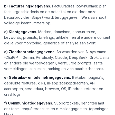
b) Factureringsgegevens.
Factuuradres, btw-nummer, plan,
factuurgeschiedenis en de betaaltoken die door onze
betaalprovider (Stripe) wordt teruggegeven. We slaan nooit
volledige kaartnummers op.
c) Klantgegevens.
Merken, domeinen, concurrenten,
keywords, prompts, briefings, artikelen en alle andere content
die je voor monitoring, generatie of analyse aanlevert.
d) Zichtbaarheidsgegevens.
Antwoorden van AI-systemen
(ChatGPT, Gemini, Perplexity, Claude, DeepSeek, Grok, Llama
en andere die we toevoegen), verstuurde prompts, aantal
vermeldingen, sentiment, ranking en zichtbaarheidsscores.
e) Gebruiks- en telemetriegegevens.
Bekeken pagina's,
gebruikte features, kliks, in-app zoekopdrachten, API-
aanroepen, sessieduur, browser, OS, IP-adres, referrer en
crashlogs.
f) Communicatiegegevens.
Supporttickets, berichten met
ons team, enquêtereacties en e-mailengagement (openingen,
kliks).