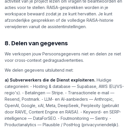
activiteit van je project lezen om vragen te beantwoorden en
acties voor te stellen. RAISA-gesprekken worden in je
workspace bewaard zodat je ze kunt hervatten. Je kunt
afzonderlijke gesprekken of de volledige RAISA-historie
verwijderen vanuit de assistentinstellingen.
8. Delen van gegevens
We verkopen jouw Persoonsgegevens niet en delen ze niet
voor cross-context gedragsadvertenties.
We delen gegevens uitsluitend met:
a) Subverwerkers die de Dienst exploiteren.
Huidige
categorieën: - Hosting & database — Supabase, AWS (EU/VS-
regio's). - Betalingen — Stripe. - Transactionele e-mail —
Resend, Postmark. - LLM- en AI-aanbieders — Anthropic,
OpenAI, Google, xAI, Meta, DeepSeek, Perplexity (gebruikt
door RAIVE, Content Engine en RAISA). - Keyword- en SERP-
intelligence — DataForSEO. - Foutmonitoring — Sentry. -
Productanalytics — Plausible / PostHog (privacyvriendelijk).