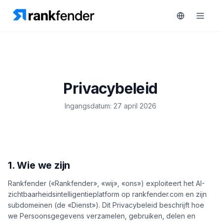
Platform
Privacybeleid
art Free Trial
Oplossingen
Ingangsdatum: 27 april 2026
MONITOREN
Bronnen
RAIVE
Engine
Gratis
1. Wie we zijn
tools
Concurrentietracking
Rankfender («Rankfender», «wij», «ons») exploiteert het AI-
Zoekwoordintelligentie
Prijzen
zichtbaarheidsintelligentieplatform op rankfender.com en zijn
HANDELEN
subdomeinen (de «Dienst»). Dit Privacybeleid beschrijft hoe
Demo
we Persoonsgegevens verzamelen, gebruiken, delen en
Content