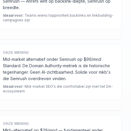
Semrush — Ahrefs wint op backlink-diepte, Semrush op
breedte.
Ideaal voor
:
Teams wiens topprioriteit backlinks en linkbuilding-
campagnes zijn
ONZE MENING
Mid-market alternatief onder Semrush op $99/mnd
Standard. De Domain Authority-metriek is de historische
tegenhanger. Geen AI-zichtbaarheid. Solide voor mkb's
die Semrush overdreven vinden.
Ideaal voor
:
Mid-market SEO's die comfortabel zijn met het DA-
ecosysteem
ONZE MENING
Mkb-alternatief op $29/mnd — fundamenteel ander