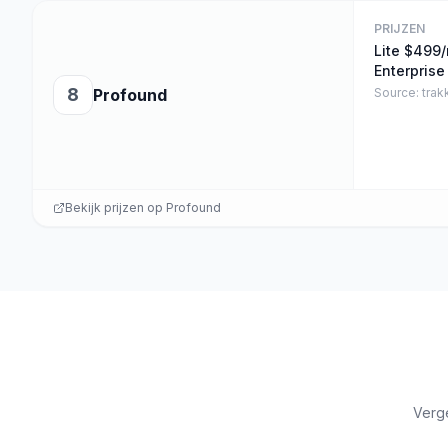
PRIJZEN
Lite $499/
Enterpris
8
Profound
Source:
trakk
Bekijk prijzen op
Profound
Verge