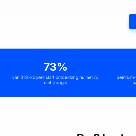
73%
van B2B-kopers start ontdekking nu met AI,
Semrush-t
niet Google
a