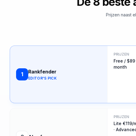
De 8 beste 
Prijzen naast 
PRIJZEN
Free / $89
month
Rankfender
1
EDITOR'S PICK
PRIJZEN
Lite €119/
· Advance