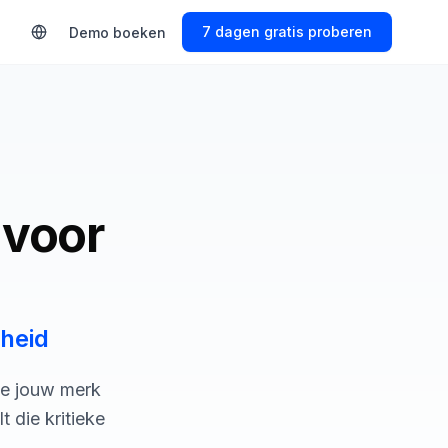
Start Free Trial
Demo boeken
 voor
rheid
oe jouw merk
 die kritieke