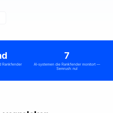
nd
7
nd Rankfender
AI-systemen die Rankfender monitort —
Semrush: nul