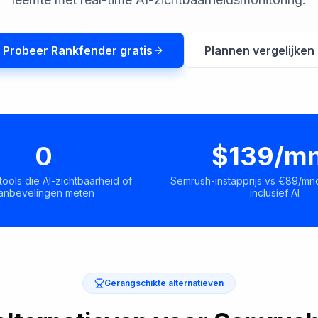
Probeer Rankfender gratis
Plannen vergelijken
0
$139/m
ools die AI-zichtbaarheid of
Semrush-instapprijs vs €89/m
anbevelingen meten
inclusief AI
Gerangschikte alternatieven