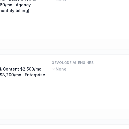
69/mo · Agency
onthly billing)
GEVOLGDE AI-ENGINES
& Content $2,500/mo ·
None
$3,200/mo · Enterprise
o