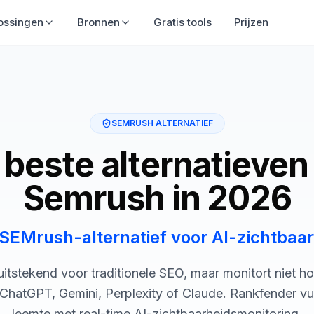
Oplossingen
Bronnen
Gratis tools
Prijzen
SEMRUSH ALTERNATIEF
 beste alternatieven
Semrush in 2026
SEMrush-alternatief voor AI-zichtbaa
uitstekend voor traditionele SEO, maar monitort niet h
n ChatGPT, Gemini, Perplexity of Claude. Rankfender vult
leemte met real-time AI-zichtbaarheidsmonitoring.