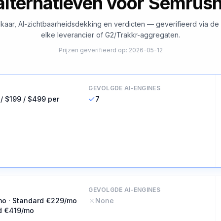
alternatieven voor Semrus
elkaar, AI-zichtbaarheidsdekking en verdicten — geverifieerd via de 
elke leverancier of G2/Trakkr-aggregaten.
Prijzen geverifieerd op
:
2026-05-12
GEVOLGDE AI-ENGINES
 / $199 / $499 per
7
GEVOLGDE AI-ENGINES
mo · Standard €229/mo
None
d €419/mo