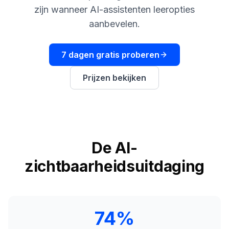
boeken
Engine
zijn wanneer AI-assistenten leeropties
aanbevelen.
RAISA
Assistant
7 dagen gratis proberen
Integraties
ANALYSEREN
Prijzen bekijken
Rapporten
& Analyse
De AI-
zichtbaarheidsuitdaging
74%