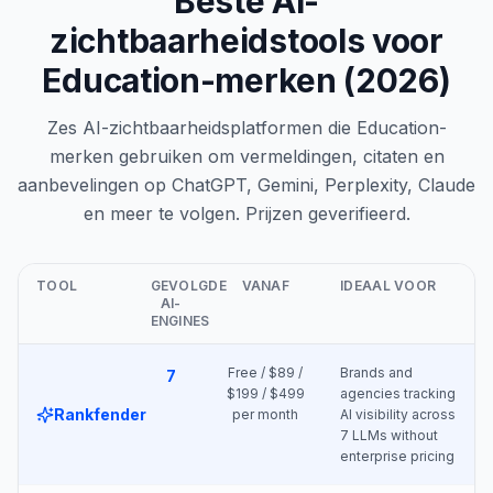
Beste AI-
zichtbaarheidstools voor
Education-merken (2026)
Zes AI-zichtbaarheidsplatformen die Education-
merken gebruiken om vermeldingen, citaten en
aanbevelingen op ChatGPT, Gemini, Perplexity, Claude
en meer te volgen. Prijzen geverifieerd.
TOOL
GEVOLGDE
VANAF
IDEAAL VOOR
AI-
ENGINES
Free / $89 /
Brands and
7
$199 / $499
agencies tracking
Rankfender
per month
AI visibility across
7 LLMs without
enterprise pricing