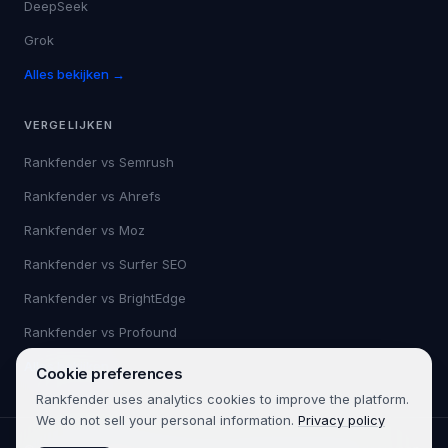
DeepSeek
Grok
Alles bekijken →
VERGELIJKEN
Rankfender vs
Semrush
Rankfender vs
Ahrefs
Rankfender vs
Moz
Rankfender vs
Surfer SEO
Rankfender vs
BrightEdge
Rankfender vs
Profound
Alles bekijken →
Cookie preferences
Rankfender uses analytics cookies to improve the platform.
We do not sell your personal information.
Privacy policy