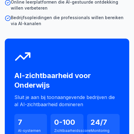
Online leerplatformen die AI-gestuurde ontdekking
willen verbeteren
Bedrijfsopleidingen die professionals willen bereiken
via AI-kanalen
AI-zichtbaarheid voor
Onderwijs
Sluit je aan bij toonaangevende bedrijven die
al AI-zichtbaarheid domineren
7
0-100
24/7
AI-systemen
Zichtbaarheidsscore
Monitoring