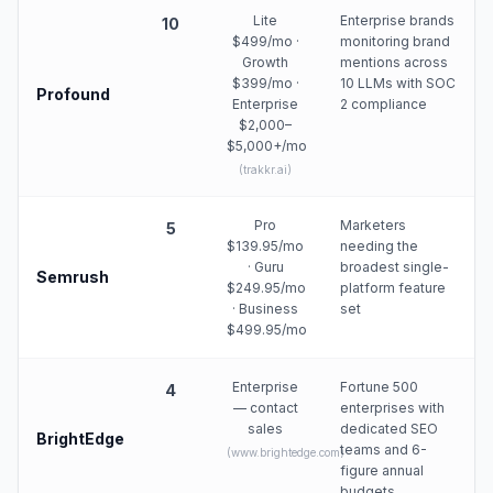
Lite
Enterprise brands
10
$499/mo ·
monitoring brand
Growth
mentions across
$399/mo ·
10 LLMs with SOC
Profound
Enterprise
2 compliance
$2,000–
$5,000+/mo
(
trakkr.ai
)
Pro
Marketers
5
$139.95/mo
needing the
· Guru
broadest single-
Semrush
$249.95/mo
platform feature
· Business
set
$499.95/mo
Enterprise
Fortune 500
4
— contact
enterprises with
sales
dedicated SEO
BrightEdge
teams and 6-
(
www.brightedge.com
)
figure annual
budgets