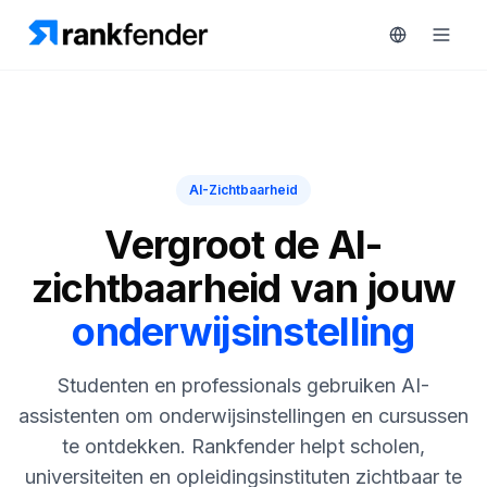
Platform
AI-Zichtbaarheid
art Free Trial
Oplossingen
Vergroot de AI-
MONITOREN
zichtbaarheid van jouw
Bronnen
RAIVE
onderwijsinstelling
Engine
Gratis
tools
Concurrentietracking
Studenten en professionals gebruiken AI-
Zoekwoordintelligentie
Prijzen
assistenten om onderwijsinstellingen en cursussen
te ontdekken. Rankfender helpt scholen,
HANDELEN
Demo
universiteiten en opleidingsinstituten zichtbaar te
Content