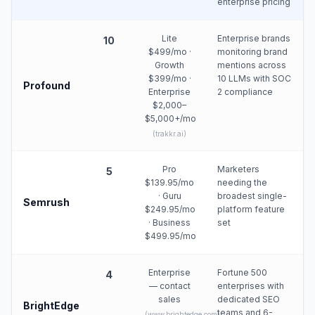
enterprise pricing
Lite
Enterprise brands
10
$499/mo ·
monitoring brand
Growth
mentions across
$399/mo ·
10 LLMs with SOC
Profound
Enterprise
2 compliance
$2,000–
$5,000+/mo
(
trakkr.ai
)
Pro
Marketers
5
$139.95/mo
needing the
· Guru
broadest single-
Semrush
$249.95/mo
platform feature
· Business
set
$499.95/mo
Enterprise
Fortune 500
4
— contact
enterprises with
sales
dedicated SEO
BrightEdge
teams and 6-
(
www.brightedge.com
)