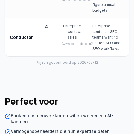
figure annual
budgets
Enterprise
Enterprise
4
— contact
content + SEO
Conductor
sales
teams wanting
unified AEO and
(
www.conductor.com
)
SEO workflows
Prijzen geverifieerd op 2026-05-12
Perfect voor
Banken die nieuwe klanten willen werven via AI-
kanalen
Vermogensbeheerders die hun expertise beter