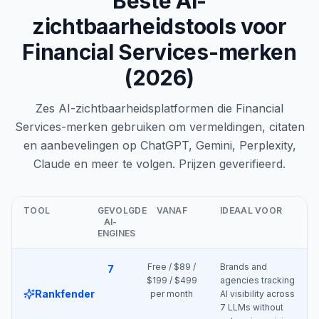
Beste AI-
zichtbaarheidstools voor
Financial Services-merken
(2026)
Zes AI-zichtbaarheidsplatformen die Financial
Services-merken gebruiken om vermeldingen, citaten
en aanbevelingen op ChatGPT, Gemini, Perplexity,
Claude en meer te volgen. Prijzen geverifieerd.
TOOL
GEVOLGDE
VANAF
IDEAAL VOOR
AI-
ENGINES
Free / $89 /
Brands and
7
$199 / $499
agencies tracking
Rankfender
per month
AI visibility across
7 LLMs without