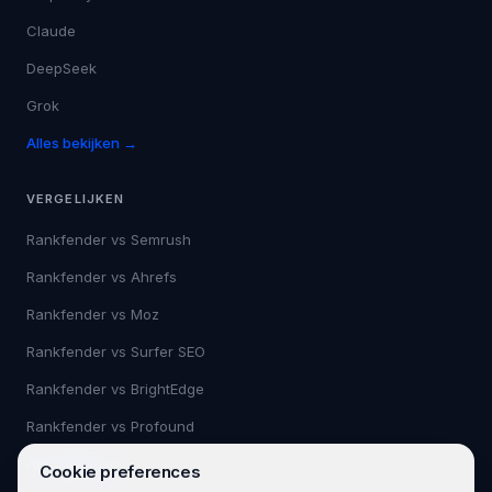
Claude
DeepSeek
Grok
Alles bekijken →
VERGELIJKEN
Rankfender vs
Semrush
Rankfender vs
Ahrefs
Rankfender vs
Moz
Rankfender vs
Surfer SEO
Rankfender vs
BrightEdge
Rankfender vs
Profound
Alles bekijken →
Cookie preferences