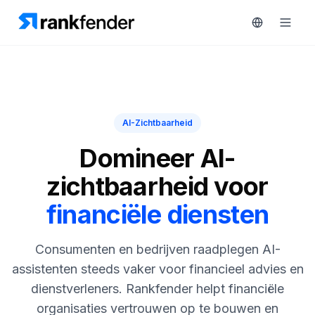
Platform
AI-Zichtbaarheid
art Free Trial
Oplossingen
Domineer AI-
MONITOREN
zichtbaarheid voor
Bronnen
RAIVE
financiële diensten
Engine
Gratis
tools
Concurrentietracking
Consumenten en bedrijven raadplegen AI-
Zoekwoordintelligentie
Prijzen
assistenten steeds vaker voor financieel advies en
dienstverleners. Rankfender helpt financiële
HANDELEN
Demo
organisaties vertrouwen op te bouwen en
Content