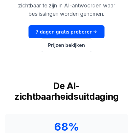
boeken
Engine
zichtbaar te zijn in AI-antwoorden waar
beslissingen worden genomen.
RAISA
Assistant
7 dagen gratis proberen
Integraties
ANALYSEREN
Prijzen bekijken
Rapporten
& Analyse
De AI-
zichtbaarheidsuitdaging
68%