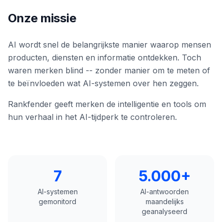
boeken
Engine
Onze missie
RAISA
Assistant
AI wordt snel de belangrijkste manier waarop mensen
Integraties
producten, diensten en informatie ontdekken. Toch
waren merken blind -- zonder manier om te meten of
ANALYSEREN
te beïnvloeden wat AI-systemen over hen zeggen.
Rapporten
& Analyse
Rankfender geeft merken de intelligentie en tools om
hun verhaal in het AI-tijdperk te controleren.
7
5.000+
AI-systemen
AI-antwoorden
gemonitord
maandelijks
geanalyseerd