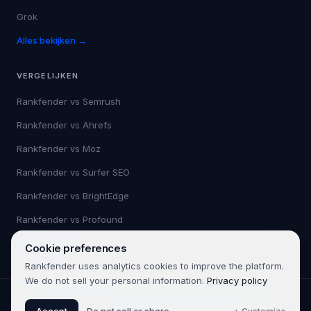
Grok
Alles bekijken →
VERGELIJKEN
Rankfender vs
Semrush
Rankfender vs
Ahrefs
Rankfender vs
Moz
Rankfender vs
Surfer SEO
Rankfender vs
BrightEdge
Rankfender vs
Profound
Alles bekijken →
Cookie preferences
Rankfender uses analytics cookies to improve the platform.
We do not sell your personal information.
Privacy policy
©
2026
Rankfender.
Alle rechten voorbehouden.
Rankfender is een