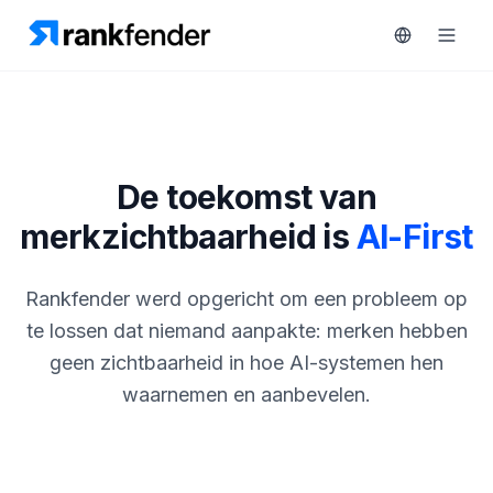
Platform
De toekomst van
n gratis proberen
merkzichtbaarheid is
AI-First
Oplossingen
MONITOREN
Bronnen
Rankfender werd opgericht om een probleem op
RAIVE
te lossen dat niemand aanpakte: merken hebben
Engine
Gratis
geen zichtbaarheid in hoe AI-systemen hen
tools
Concurrentietracking
waarnemen en aanbevelen.
Zoekwoordintelligentie
Prijzen
HANDELEN
Demo
Content