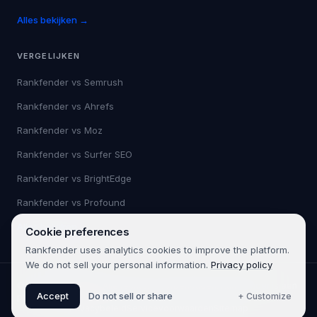
Alles bekijken →
VERGELIJKEN
Rankfender vs
Semrush
Rankfender vs
Ahrefs
Rankfender vs
Moz
Rankfender vs
Surfer SEO
Rankfender vs
BrightEdge
Rankfender vs
Profound
Alles bekijken →
Cookie preferences
Rankfender uses analytics cookies to improve the platform.
We do not sell your personal information.
Privacy policy
©
2026
Rankfender.
Alle rechten voorbehouden.
Rankfender is een
Accept
Do not sell or share
+ Customize
product van 361SEO.
Privacybeleid
Servicevoorwaarden
Sitemap