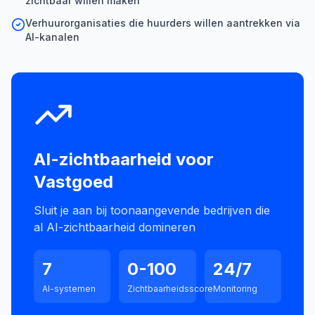
zichtbaar willen maken
Verhuurorganisaties die huurders willen aantrekken via
AI-kanalen
AI-zichtbaarheid voor
Vastgoed
Sluit je aan bij toonaangevende bedrijven die
al AI-zichtbaarheid domineren
7
0-100
24/7
AI-systemen
Zichtbaarheidsscore
Monitoring