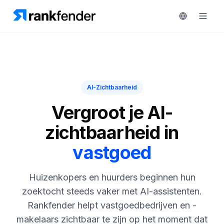
Platform
AI-Zichtbaarheid
art Free Trial
Oplossingen
Vergroot je AI-
MONITOREN
zichtbaarheid in
Bronnen
RAIVE
vastgoed
Engine
Gratis
tools
Concurrentietracking
Huizenkopers en huurders beginnen hun
Zoekwoordintelligentie
Prijzen
zoektocht steeds vaker met AI-assistenten.
Rankfender helpt vastgoedbedrijven en -
HANDELEN
Demo
makelaars zichtbaar te zijn op het moment dat
Content