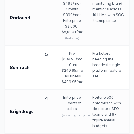
$499/mo ·
monitoring brand
Growth
mentions across
$399/mo ·
10 LLMs with SOC
Profound
Enterprise
2 compliance
$2,000–
$5,000+/mo
(
trakkr.ai
)
Pro
Marketers
5
$139.95/mo
needing the
· Guru
broadest single-
Semrush
$249.95/mo
platform feature
· Business
set
$499.95/mo
Enterprise
Fortune 500
4
— contact
enterprises with
sales
dedicated SEO
BrightEdge
teams and 6-
(
www.brightedge.com
)
figure annual
budgets