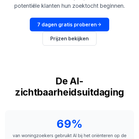
boeken
Engine
potentiële klanten hun zoektocht beginnen.
RAISA
Assistant
7 dagen gratis proberen
Integraties
Prijzen bekijken
ANALYSEREN
Rapporten
& Analyse
De AI-
zichtbaarheidsuitdaging
69%
van woningzoekers gebruikt AI bij het oriënteren op de