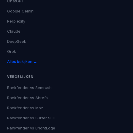
ChatGPT
Google Gemini
Perplexity
Claude
DeepSeek
Grok
Alles bekijken →
VERGELIJKEN
Rankfender vs
Semrush
Rankfender vs
Ahrefs
Rankfender vs
Moz
Rankfender vs
Surfer SEO
Rankfender vs
BrightEdge