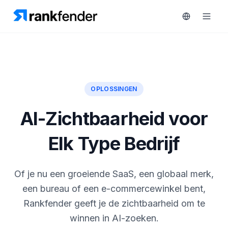
Platform
OPLOSSINGEN
art Free Trial
Oplossingen
AI-Zichtbaarheid voor
MONITOREN
Bronnen
Elk Type Bedrijf
RAIVE
Engine
Gratis
tools
Concurrentietracking
Of je nu een groeiende SaaS, een globaal merk,
een bureau of een e-commercewinkel bent,
Zoekwoordintelligentie
Prijzen
Rankfender geeft je de zichtbaarheid om te
HANDELEN
winnen in AI-zoeken.
Demo
Content