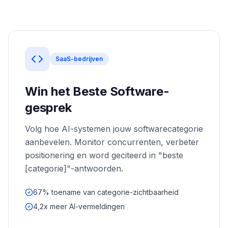
boeken
Engine
RAISA
Assistant
Integraties
SaaS-bedrijven
ANALYSEREN
Win het Beste Software-
Rapporten
& Analyse
gesprek
Volg hoe AI-systemen jouw softwarecategorie
aanbevelen. Monitor concurrenten, verbeter
positionering en word geciteerd in "beste
[categorie]"-antwoorden.
67% toename van categorie-zichtbaarheid
4,2x meer AI-vermeldingen