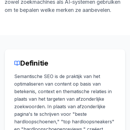
boeken
zowel zoekmachines als AI-systemen gebruiken
Engine
om te bepalen welke merken ze aanbevelen.
RAISA
Assistant
Integraties
ANALYSEREN
Rapporten
& Analyse
Definitie
Semantische SEO is de praktijk van het
optimaliseren van content op basis van
betekenis, context en thematische relaties in
plaats van het targeten van afzonderlijke
zoekwoorden. In plaats van afzonderlijke
pagina's te schrijven voor "beste
hardloopschoenen," "top hardloopsneakers"
en "hardloopschoenenreviews," creëert