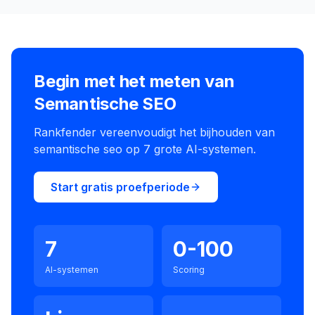
Begin met het meten van
Semantische SEO
Rankfender vereenvoudigt het bijhouden van
semantische seo op 7 grote AI-systemen.
Start gratis proefperiode
7
0-100
AI-systemen
Scoring