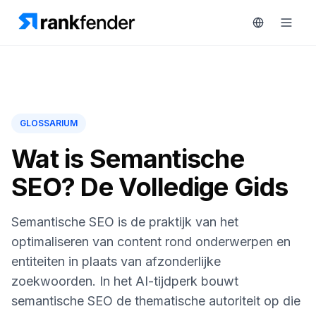
Platform
GLOSSARIUM
art Free Trial
Oplossingen
Wat is Semantische
MONITOREN
SEO? De Volledige Gids
Bronnen
RAIVE
Engine
Gratis
Semantische SEO is de praktijk van het
tools
Concurrentietracking
optimaliseren van content rond onderwerpen en
entiteiten in plaats van afzonderlijke
Zoekwoordintelligentie
Prijzen
zoekwoorden. In het AI-tijdperk bouwt
HANDELEN
semantische SEO de thematische autoriteit op die
Demo
Content