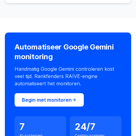
Automatiseer Google Gemini
monitoring
Handmatig Google Gemini controleren kost
veel tijd. Rankfenders RAIVE-engine
automatiseert het monitoren.
Begin met monitoren
7
24/7
AI-systemen
Continu scannen