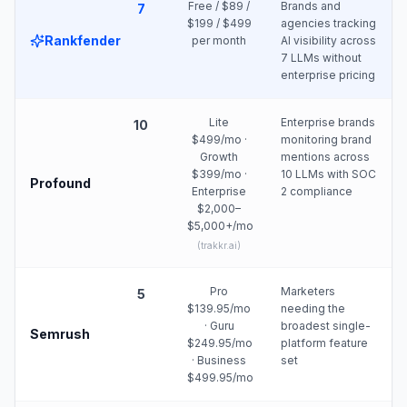
Free / $89 /
Brands and
7
$199 / $499
agencies tracking
Rankfender
per month
AI visibility across
7 LLMs without
enterprise pricing
Lite
Enterprise brands
10
$499/mo ·
monitoring brand
Growth
mentions across
$399/mo ·
10 LLMs with SOC
Profound
Enterprise
2 compliance
$2,000–
$5,000+/mo
(
trakkr.ai
)
Pro
Marketers
5
$139.95/mo
needing the
· Guru
broadest single-
Semrush
$249.95/mo
platform feature
· Business
set
$499.95/mo