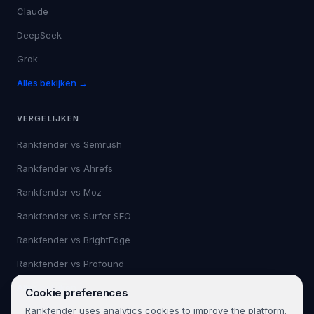
Claude
DeepSeek
Grok
Alles bekijken →
VERGELIJKEN
Rankfender vs
Semrush
Rankfender vs
Ahrefs
Rankfender vs
Moz
Rankfender vs
Surfer SEO
Rankfender vs
BrightEdge
Rankfender vs
Profound
Alles bekijken →
Cookie preferences
Rankfender uses analytics cookies to improve the platform.