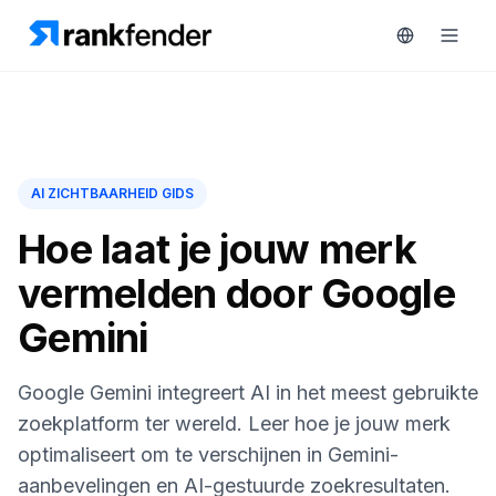
Platform
AI ZICHTBAARHEID GIDS
art Free Trial
Oplossingen
Hoe laat je jouw merk
MONITOREN
vermelden door Google
Bronnen
RAIVE
Gemini
Engine
Gratis
tools
Concurrentietracking
Google Gemini integreert AI in het meest gebruikte
Zoekwoordintelligentie
Prijzen
zoekplatform ter wereld. Leer hoe je jouw merk
optimaliseert om te verschijnen in Gemini-
HANDELEN
Demo
aanbevelingen en AI-gestuurde zoekresultaten.
Content