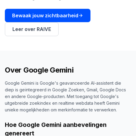
boeken
Engine
Bewaak jouw zichtbaarheid
RAISA
Assistant
Leer over RAIVE
Integraties
ANALYSEREN
Rapporten
& Analyse
Over
Google Gemini
Google Gemini is Google's geavanceerde AI-assistent die
diep is geïntegreerd in Google Zoeken, Gmail, Google Docs
en andere Google-producten. Met toegang tot Google's
uitgebreide zoekindex en realtime webdata heeft Gemini
unieke mogelijkheden om merkinformatie te verwerken.
Hoe Google Gemini aanbevelingen
genereert