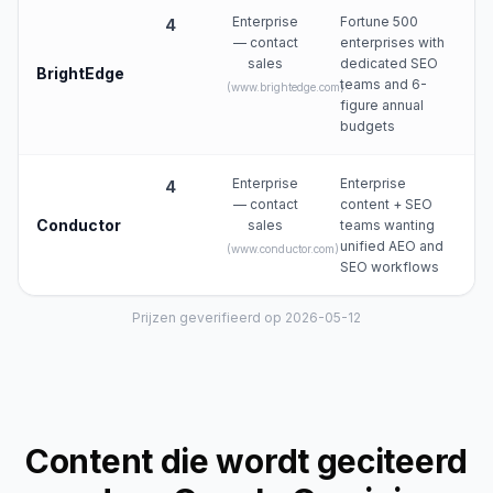
Enterprise
Fortune 500
4
— contact
enterprises with
sales
dedicated SEO
BrightEdge
teams and 6-
(
www.brightedge.com
)
figure annual
budgets
Enterprise
Enterprise
4
— contact
content + SEO
Conductor
sales
teams wanting
unified AEO and
(
www.conductor.com
)
SEO workflows
Prijzen geverifieerd op 2026-05-12
Content die wordt geciteerd