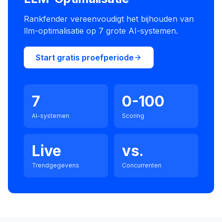
Rankfender vereenvoudigt het bijhouden van
llm-optimalisatie op 7 grote AI-systemen.
Start gratis proefperiode
7
0-100
AI-systemen
Scoring
Live
vs.
Trendgegevens
Concurrenten