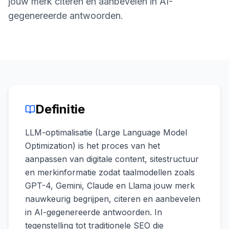
jouw merk citeren en aanbevelen in AI-
boeken
Engine
gegenereerde antwoorden.
RAISA
Assistant
Integraties
ANALYSEREN
Rapporten
& Analyse
Definitie
LLM-optimalisatie (Large Language Model
Optimization) is het proces van het
aanpassen van digitale content, sitestructuur
en merkinformatie zodat taalmodellen zoals
GPT-4, Gemini, Claude en Llama jouw merk
nauwkeurig begrijpen, citeren en aanbevelen
in AI-gegenereerde antwoorden. In
tegenstelling tot traditionele SEO die