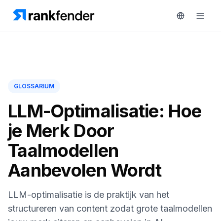
Platform
GLOSSARIUM
art Free Trial
Oplossingen
LLM-Optimalisatie: Hoe
MONITOREN
je Merk Door
Bronnen
RAIVE
Taalmodellen
Engine
Gratis
Aanbevolen Wordt
tools
Concurrentietracking
Zoekwoordintelligentie
Prijzen
LLM-optimalisatie is de praktijk van het
HANDELEN
structureren van content zodat grote taalmodellen
Demo
Content