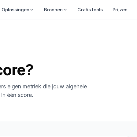
Oplossingen
Bronnen
Gratis tools
Prijzen
core?
ers eigen metriek die jouw algehele
 in één score.