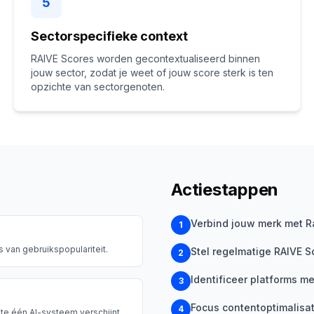
5
Sectorspecifieke context
RAIVE Scores worden gecontextualiseerd binnen
jouw sector, zodat je weet of jouw score sterk is ten
opzichte van sectorgenoten.
Actiestappen
Verbind jouw merk met Ra
1
van gebruikspopulariteit.
Stel regelmatige RAIVE S
2
Identificeer platforms m
3
Focus contentoptimalisat
4
e één AI-systeem verschijnt.