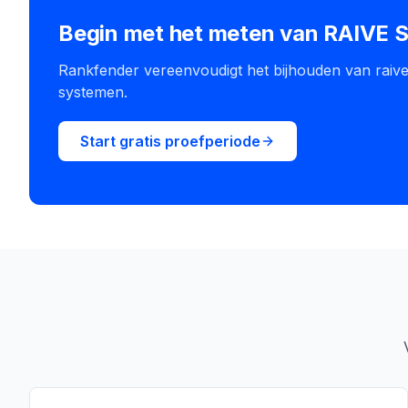
Begin met het meten van RAIVE 
Rankfender vereenvoudigt het bijhouden van raive
systemen.
Start gratis proefperiode