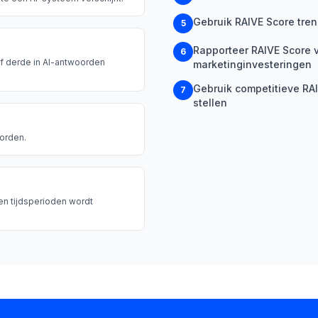
Gebruik RAIVE Score tren
5
Rapporteer RAIVE Score v
6
f derde in AI-antwoorden
marketinginvesteringen
Gebruik competitieve RA
7
stellen
oorden.
en tijdsperioden wordt