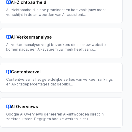
AI-Zichtbaarheid
AI-zichtbaarheid is hoe prominent en hoe vaak jouw merk
verschijnt in de antwoorden van AI-assistent
...
AI-Verkeersanalyse
AI-verkeersanalyse volgt bezoekers die naar uw website
komen nadat een AI-systeem uw merk heeft aanb
...
Contentverval
Contentverval is het geleidelijke verlies van verkeer, rankings
en AI-citatiepercentages dat gepubli
...
AI Overviews
Google AI Overviews genereren AI-antwoorden direct in
zoekresultaten. Begrijpen hoe ze werken is cru
...