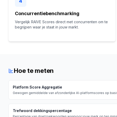
4
Concurrentiebenchmarking
Vergelijk RAIVE Scores direct met concurrenten om te
begrijpen waar je staat in jouw markt.
Hoe te meten
Platform Score Aggregatie
Gewogen gemiddelde van afzonderlijke AI-platformscores op basis 
Trefwoord dekkingspercentage
Percentage van doelzoekwoorden waarvoor jouw merk op ten minst