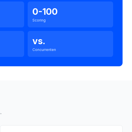
0-100
Scoring
vs.
Concurrenten
.