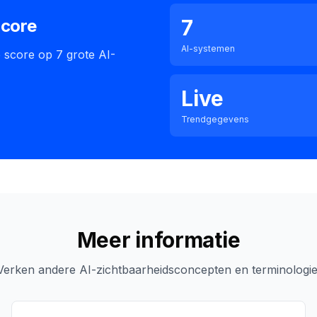
7
Score
AI-systemen
 score op 7 grote AI-
Live
Trendgegevens
Meer informatie
Verken andere AI-zichtbaarheidsconcepten en terminologie