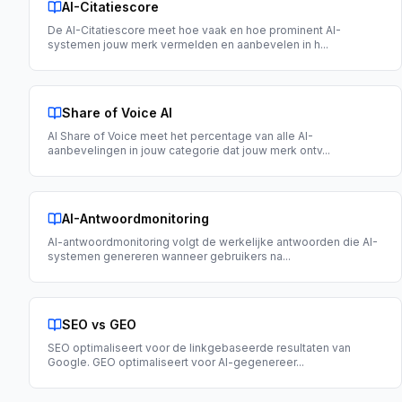
AI-Citatiescore
De AI-Citatiescore meet hoe vaak en hoe prominent AI-
systemen jouw merk vermelden en aanbevelen in h
...
Share of Voice AI
AI Share of Voice meet het percentage van alle AI-
aanbevelingen in jouw categorie dat jouw merk ontv
...
AI-Antwoordmonitoring
AI-antwoordmonitoring volgt de werkelijke antwoorden die AI-
systemen genereren wanneer gebruikers na
...
SEO vs GEO
SEO optimaliseert voor de linkgebaseerde resultaten van
Google. GEO optimaliseert voor AI-gegenereer
...