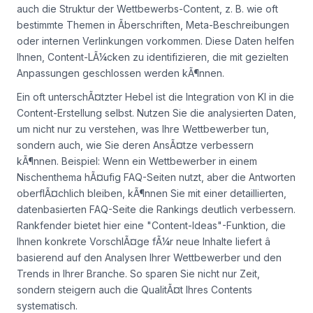
auch die Struktur der Wettbewerbs-Content, z. B. wie oft
bestimmte Themen in Ãberschriften, Meta-Beschreibungen
oder internen Verlinkungen vorkommen. Diese Daten helfen
Ihnen, Content-LÃ¼cken zu identifizieren, die mit gezielten
Anpassungen geschlossen werden kÃ¶nnen.
Ein oft unterschÃ¤tzter Hebel ist die Integration von KI in die
Content-Erstellung selbst. Nutzen Sie die analysierten Daten,
um nicht nur zu verstehen,
was
Ihre Wettbewerber tun,
sondern auch,
wie
Sie deren AnsÃ¤tze verbessern
kÃ¶nnen. Beispiel: Wenn ein Wettbewerber in einem
Nischenthema hÃ¤ufig FAQ-Seiten nutzt, aber die Antworten
oberflÃ¤chlich bleiben, kÃ¶nnen Sie mit einer detaillierten,
datenbasierten FAQ-Seite die Rankings deutlich verbessern.
Rankfender bietet hier eine "Content-Ideas"-Funktion, die
Ihnen konkrete VorschlÃ¤ge fÃ¼r neue Inhalte liefert â
basierend auf den Analysen Ihrer Wettbewerber und den
Trends in Ihrer Branche. So sparen Sie nicht nur Zeit,
sondern steigern auch die QualitÃ¤t Ihres Contents
systematisch.