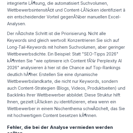
integrierte LÃ¶sung, die automatisiert Suchvolumen,
WettbewerbsintensitÃ¤t und Content-LÃ¼cken identifiziert â
ein entscheidender Vorteil gegenÃ¼ber manuellen Excel-
Analysen.
Der nÃ¤chste Schritt ist die Priorisierung. Nicht alle
Keywords sind gleich wertvoll: Konzentrieren Sie sich auf
Long-Tail-Keywords mit hohem Suchvolumen, aber geringer
Wettbewerbsdichte. Ein Beispiel: Statt
"SEO-Tipps 2026"
kÃ¶nnten Sie
"wie optimiere ich Content fÃ¼r Perplexity AI
2026"
analysieren â hier ist die Chance auf Top-Rankings
deutlich hÃ¶her. Erstellen Sie eine dynamische
Wettbewerbslandkarte, die nicht nur Keywords, sondern
auch Content-Strategien (Blogs, Videos, Produktseiten) und
Backlinks Ihrer Wettbewerber abbildet. Diese Struktur hilft
Ihnen, gezielt LÃ¼cken zu identifizieren, etwa wenn ein
Wettbewerber in einem Nischenthema schwÃ¤chelt, das Sie
mit hochwertigem Content besetzen kÃ¶nnen.
Fehler, die bei der Analyse vermieden werden