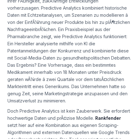
ihrer FÃ¤higkeit, zukÃ¼nftige Entwicklungen
vorherzusagen. Predictive Analytics kombiniert historische
Daten mit Echtzeitanalysen, um Szenarien zu modellieren â
von der EinfÃ¼hrung neuer Produkte bis hin zu plÃ¶tzlichen
NachfrageeinbrÃ¼chen. Ein Praxisbeispiel aus der
Pharmabranche zeigt, wie Predictive Analytics funktioniert:
Ein Hersteller analysierte mithilfe von KI die
Patentanmeldungen der Konkurrenz und kombinierte diese
mit Social-Media-Daten zu gesundheitspolitischen Debatten.
Das Ergebnis? Eine Vorhersage, dass ein bestimmtes
Medikament innerhalb von 18 Monaten unter Preisdruck
geraten wÃ¼rde â zwei Quartale vor dem tatsÃ¤chlichen
Markteintritt eines Generikums. Das Unternehmen hatte so
genug Zeit, seine Marketingstrategie anzupassen und den
Umsatzverlust zu minimieren.
Doch Predictive Analytics ist kein Zauberwerk. Sie erfordert
hochwertige Daten und prÃ¤zise Modelle.
Rankfender
setzt hier auf eine Kombination aus eigenen Scraping-
Algorithmen und externen Datenquellen wie Google Trends