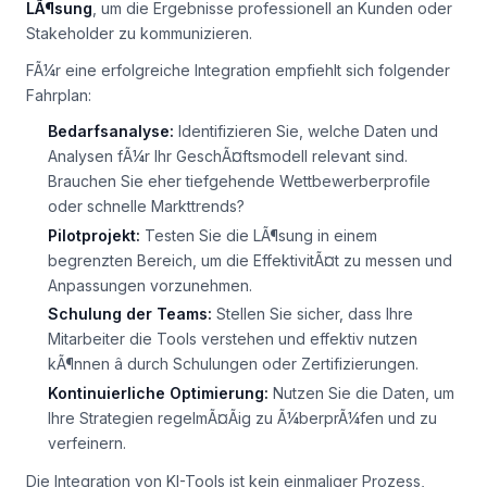
LÃ¶sung
, um die Ergebnisse professionell an Kunden oder
Stakeholder zu kommunizieren.
FÃ¼r eine erfolgreiche Integration empfiehlt sich folgender
Fahrplan:
Bedarfsanalyse:
Identifizieren Sie, welche Daten und
Analysen fÃ¼r Ihr GeschÃ¤ftsmodell relevant sind.
Brauchen Sie eher tiefgehende Wettbewerberprofile
oder schnelle Markttrends?
Pilotprojekt:
Testen Sie die LÃ¶sung in einem
begrenzten Bereich, um die EffektivitÃ¤t zu messen und
Anpassungen vorzunehmen.
Schulung der Teams:
Stellen Sie sicher, dass Ihre
Mitarbeiter die Tools verstehen und effektiv nutzen
kÃ¶nnen â durch Schulungen oder Zertifizierungen.
Kontinuierliche Optimierung:
Nutzen Sie die Daten, um
Ihre Strategien regelmÃ¤Ãig zu Ã¼berprÃ¼fen und zu
verfeinern.
Die Integration von KI-Tools ist kein einmaliger Prozess,