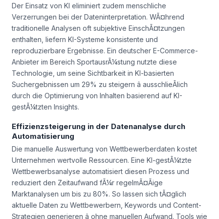
Der Einsatz von KI eliminiert zudem menschliche
Verzerrungen bei der Dateninterpretation. WÃ¤hrend
traditionelle Analysen oft subjektive EinschÃ¤tzungen
enthalten, liefern KI-Systeme konsistente und
reproduzierbare Ergebnisse. Ein deutscher E-Commerce-
Anbieter im Bereich SportausrÃ¼stung nutzte diese
Technologie, um seine Sichtbarkeit in KI-basierten
Suchergebnissen um 29% zu steigern â ausschlieÃlich
durch die Optimierung von Inhalten basierend auf KI-
gestÃ¼tzten Insights.
Effizienzsteigerung in der Datenanalyse durch
Automatisierung
Die manuelle Auswertung von Wettbewerberdaten kostet
Unternehmen wertvolle Ressourcen. Eine KI-gestÃ¼tzte
Wettbewerbsanalyse automatisiert diesen Prozess und
reduziert den Zeitaufwand fÃ¼r regelmÃ¤Ãige
Marktanalysen um bis zu 80%. So lassen sich tÃ¤glich
aktuelle Daten zu Wettbewerbern, Keywords und Content-
Strategien generieren â ohne manuellen Aufwand. Tools wie