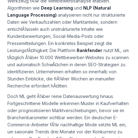
Werkzeug fÃ¼r die Wettbewerbsanalyse etabliert.
Algorithmen wie
Deep Learning
und
NLP (Natural
Language Processing)
analysieren nicht nur strukturierte
Daten wie Verkaufszahlen oder Marktanteile, sondern
entschlÃ¼sseln auch unstrukturierte Inhalte wie
Kundenbewertungen, Social-Media-Posts oder
Pressemitteilungen. Ein konkretes Beispiel zeigt die
LeistungsfÃ¤higkeit: Die Plattform
Rankfender
nutzt ML, um
tÃ¤glich Ã¼ber 10.000 Wettbewerber-Websites zu scannen
und automatisch SchwÃ¤chen in deren SEO-Strategien zu
identifizieren. Unternehmen erhalten so innerhalb von
Stunden Einblicke, die frÃ¼her Wochen an manueller
Recherche erfordert hÃ¤tten.
Doch ML geht Ã¼ber reine Datenauswertung hinaus.
Fortgeschrittene Modelle erkennen Muster in Kaufverhalten
oder prognostizieren Marktverschiebungen, bevor sie im
Branchenbarometer sichtbar werden. Ein deutscher E-
Commerce-Anbieter fÃ¼r nachhaltige Mode setzte ML ein,
um saisonale Trends drei Monate vor der Konkurrenz zu