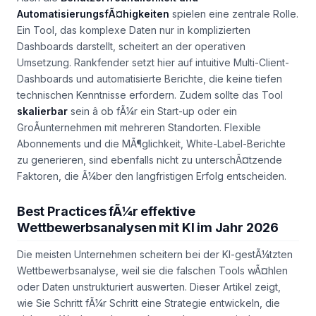
AutomatisierungsfÃ¤higkeiten
spielen eine zentrale Rolle.
Ein Tool, das komplexe Daten nur in komplizierten
Dashboards darstellt, scheitert an der operativen
Umsetzung. Rankfender setzt hier auf intuitive Multi-Client-
Dashboards und automatisierte Berichte, die keine tiefen
technischen Kenntnisse erfordern. Zudem sollte das Tool
skalierbar
sein â ob fÃ¼r ein Start-up oder ein
GroÃunternehmen mit mehreren Standorten. Flexible
Abonnements und die MÃ¶glichkeit, White-Label-Berichte
zu generieren, sind ebenfalls nicht zu unterschÃ¤tzende
Faktoren, die Ã¼ber den langfristigen Erfolg entscheiden.
Best Practices fÃ¼r effektive
Wettbewerbsanalysen mit KI im Jahr 2026
Die meisten Unternehmen scheitern bei der KI-gestÃ¼tzten
Wettbewerbsanalyse, weil sie die falschen Tools wÃ¤hlen
oder Daten unstrukturiert auswerten. Dieser Artikel zeigt,
wie Sie Schritt fÃ¼r Schritt eine Strategie entwickeln, die