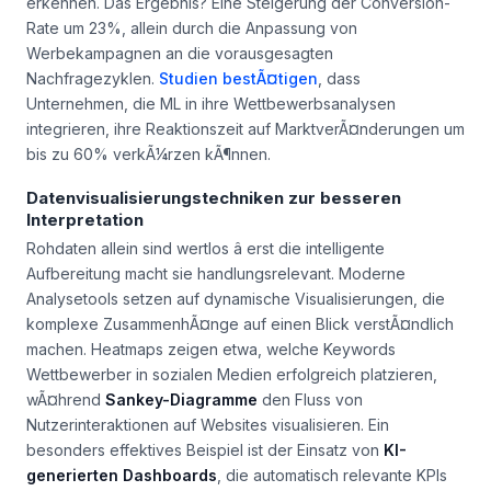
erkennen. Das Ergebnis? Eine Steigerung der Conversion-
Rate um 23%, allein durch die Anpassung von
Werbekampagnen an die vorausgesagten
Nachfragezyklen.
Studien bestÃ¤tigen
, dass
Unternehmen, die ML in ihre Wettbewerbsanalysen
integrieren, ihre Reaktionszeit auf MarktverÃ¤nderungen um
bis zu 60% verkÃ¼rzen kÃ¶nnen.
Datenvisualisierungstechniken zur besseren
Interpretation
Rohdaten allein sind wertlos â erst die intelligente
Aufbereitung macht sie handlungsrelevant. Moderne
Analysetools setzen auf dynamische Visualisierungen, die
komplexe ZusammenhÃ¤nge auf einen Blick verstÃ¤ndlich
machen. Heatmaps zeigen etwa, welche Keywords
Wettbewerber in sozialen Medien erfolgreich platzieren,
wÃ¤hrend
Sankey-Diagramme
den Fluss von
Nutzerinteraktionen auf Websites visualisieren. Ein
besonders effektives Beispiel ist der Einsatz von
KI-
generierten Dashboards
, die automatisch relevante KPIs