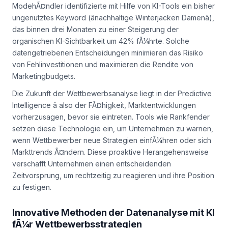
ModehÃ¤ndler identifizierte mit Hilfe von KI-Tools ein bisher
ungenutztes Keyword (ânachhaltige Winterjacken Damenâ),
das binnen drei Monaten zu einer Steigerung der
organischen KI-Sichtbarkeit um 42% fÃ¼hrte. Solche
datengetriebenen Entscheidungen minimieren das Risiko
von Fehlinvestitionen und maximieren die Rendite von
Marketingbudgets.
Die Zukunft der Wettbewerbsanalyse liegt in der Predictive
Intelligence â also der FÃ¤higkeit, Marktentwicklungen
vorherzusagen, bevor sie eintreten. Tools wie Rankfender
setzen diese Technologie ein, um Unternehmen zu warnen,
wenn Wettbewerber neue Strategien einfÃ¼hren oder sich
Markttrends Ã¤ndern. Diese proaktive Herangehensweise
verschafft Unternehmen einen entscheidenden
Zeitvorsprung, um rechtzeitig zu reagieren und ihre Position
zu festigen.
Innovative Methoden der Datenanalyse mit KI
fÃ¼r Wettbewerbsstrategien