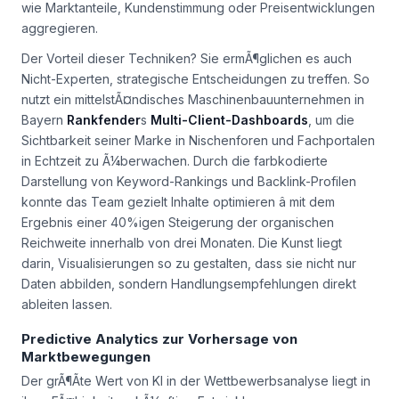
wie Marktanteile, Kundenstimmung oder Preisentwicklungen
aggregieren.
Der Vorteil dieser Techniken? Sie ermÃ¶glichen es auch
Nicht-Experten, strategische Entscheidungen zu treffen. So
nutzt ein mittelstÃ¤ndisches Maschinenbauunternehmen in
Bayern
Rankfender
s
Multi-Client-Dashboards
, um die
Sichtbarkeit seiner Marke in Nischenforen und Fachportalen
in Echtzeit zu Ã¼berwachen. Durch die farbkodierte
Darstellung von Keyword-Rankings und Backlink-Profilen
konnte das Team gezielt Inhalte optimieren â mit dem
Ergebnis einer 40%igen Steigerung der organischen
Reichweite innerhalb von drei Monaten. Die Kunst liegt
darin, Visualisierungen so zu gestalten, dass sie nicht nur
Daten abbilden, sondern Handlungsempfehlungen direkt
ableiten lassen.
Predictive Analytics zur Vorhersage von
Marktbewegungen
Der grÃ¶Ãte Wert von KI in der Wettbewerbsanalyse liegt in