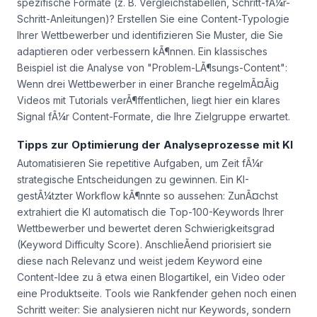
spezifische Formate (z. B. Vergleichstabellen, Schritt-fÃ¼r-
Schritt-Anleitungen)? Erstellen Sie eine Content-Typologie
Ihrer Wettbewerber und identifizieren Sie Muster, die Sie
adaptieren oder verbessern kÃ¶nnen. Ein klassisches
Beispiel ist die Analyse von "Problem-LÃ¶sungs-Content":
Wenn drei Wettbewerber in einer Branche regelmÃ¤Ãig
Videos mit Tutorials verÃ¶ffentlichen, liegt hier ein klares
Signal fÃ¼r Content-Formate, die Ihre Zielgruppe erwartet.
Tipps zur Optimierung der Analyseprozesse mit KI
Automatisieren Sie repetitive Aufgaben, um Zeit fÃ¼r
strategische Entscheidungen zu gewinnen. Ein KI-
gestÃ¼tzter Workflow kÃ¶nnte so aussehen: ZunÃ¤chst
extrahiert die KI automatisch die Top-100-Keywords Ihrer
Wettbewerber und bewertet deren Schwierigkeitsgrad
(Keyword Difficulty Score). AnschlieÃend priorisiert sie
diese nach Relevanz und weist jedem Keyword eine
Content-Idee zu â etwa einen Blogartikel, ein Video oder
eine Produktseite. Tools wie Rankfender gehen noch einen
Schritt weiter: Sie analysieren nicht nur Keywords, sondern