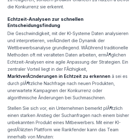
die Konkurrenz sie erkennt.
Echtzeit-Analysen zur schnellen
Entscheidungsfindung
Die Geschwindigkeit, mit der KI-Systeme Daten analysieren
und interpretieren, verÃ¤ndert die Dynamik der
Wettbewerbsanalyse grundlegend. WÃ¤hrend traditionelle
Methoden oft mit veralteten Daten arbeiten, ermÃ¶glichen
Echtzeit-Analysen eine agile Anpassung der Strategien. Ein
zentraler Vorteil liegt in der FÃ¤higkeit,
MarktverÃ¤nderungen in Echtzeit zu erkennen
â sei es
durch plÃ¶tzliche Nachfrage nach neuen Produkten,
unerwartete Kampagnen der Konkurrenz oder
algorithmische Ãnderungen bei Suchmaschinen.
Stellen Sie sich vor, ein Unternehmen bemerkt plÃ¶tzlich
einen starken Anstieg der Suchanfragen nach einem bisher
unbekannten Produkt eines Mitbewerbers. Mit einer KI-
gestÃ¼tzten Plattform wie Rankfender kann das Team
innerhalb von Minuten: