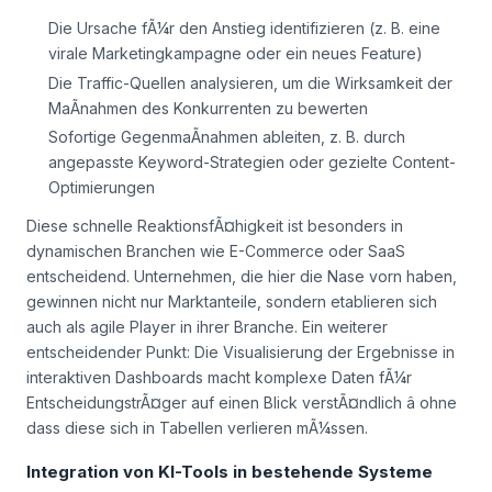
Die Ursache fÃ¼r den Anstieg identifizieren (z. B. eine
virale Marketingkampagne oder ein neues Feature)
Die Traffic-Quellen analysieren, um die Wirksamkeit der
MaÃnahmen des Konkurrenten zu bewerten
Sofortige GegenmaÃnahmen ableiten, z. B. durch
angepasste Keyword-Strategien oder gezielte Content-
Optimierungen
Diese schnelle ReaktionsfÃ¤higkeit ist besonders in
dynamischen Branchen wie E-Commerce oder SaaS
entscheidend. Unternehmen, die hier die Nase vorn haben,
gewinnen nicht nur Marktanteile, sondern etablieren sich
auch als agile Player in ihrer Branche. Ein weiterer
entscheidender Punkt: Die Visualisierung der Ergebnisse in
interaktiven Dashboards macht komplexe Daten fÃ¼r
EntscheidungstrÃ¤ger auf einen Blick verstÃ¤ndlich â ohne
dass diese sich in Tabellen verlieren mÃ¼ssen.
Integration von KI-Tools in bestehende Systeme