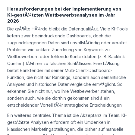
Herausforderungen bei der Implementierung von
KI-gestÃ¼tzten Wettbewerbsanalysen im Jahr
2026
Die grÃ¶Ãte HÃ¼rde bleibt die DatenqualitÃ¤t. Viele KI-Tools
liefern zwar beeindruckende Dashboards, doch die
zugrundeliegenden Daten sind unvollstÃ¤ndig oder veraltet.
Probleme wie unklare Zuordnung von Keywords zu
Wettbewerbern oder fehlende Kontextdaten (z. B. Backlink-
Quellen) fÃ¼hren zu falschen SchlÃ¼ssen. Eine LÃ¶sung
bietet Rankfender mit seiner Multi-Client-Dashboard-
Funktion, die nicht nur Rankings, sondern auch semantische
Analysen und historische Datenvergleiche ermÃ¶glicht. So
erkennen Sie nicht nur,
wo
Ihre Wettbewerber stehen,
sondern auch,
wie sie dorthin gekommen sind
â ein
entscheidender Vorteil fÃ¼r strategische Entscheidungen.
Ein weiteres zentrales Thema ist die Akzeptanz im Team. KI-
gestÃ¼tzte Analysen erfordern oft ein Umdenken in
klassischen Marketingabteilungen, die bisher auf manuelle