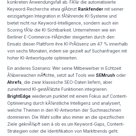
konkreten Anwendungsfall ab. FÃ¼r die automatisierte
Keyword-Recherche etwa glÃ¤nzt
Rankfender
mit seiner
einzigartigen Integration in fÃ¼hrende KI-Systeme und
bietet nicht nur Keyword-Intelligence, sondern auch ein
Scoring fÃ¼r die KI-Sichtbarkeit. Unternehmen wie ein
Berliner E-Commerce-HÃ¤ndler steigerten durch den
Einsatz dieser Plattform ihre KI-PrÃ¤senz um 47 % innerhalb
von sechs Monaten, indem sie gezielt auf Suchanfragen mit
hoher KI-Antwortquote optimierten.
Ein anderes Szenario: Wer seine Mitbewerber in Echtzeit
Ã¼berwachen mÃ¶chte, setzt auf Tools wie
SEMrush
oder
Ahrefs
, die zwar klassische SEO-Daten liefern, aber
zunehmend KI-gestÃ¼tzte Funktionen integrieren.
BrightEdge
wiederum punktet mit einem Fokus auf Content-
Optimierung durch kÃ¼nstliche Intelligenz und analysiert,
welche Themen in den KI-Antworten der Suchmaschinen
dominieren. Die Wahl sollte also immer an die spezifischen
Ziele geknÃ¼pft sein â ob es um Keyword-Gaps, Content-
Strategien oder die Identifikation von Markttrends geht.