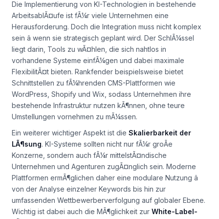
Die Implementierung von KI-Technologien in bestehende
ArbeitsablÃ¤ufe ist fÃ¼r viele Unternehmen eine
Herausforderung. Doch die Integration muss nicht komplex
sein â wenn sie strategisch geplant wird. Der SchlÃ¼ssel
liegt darin, Tools zu wÃ¤hlen, die sich nahtlos in
vorhandene Systeme einfÃ¼gen und dabei maximale
FlexibilitÃ¤t bieten. Rankfender beispielsweise bietet
Schnittstellen zu fÃ¼hrenden CMS-Plattformen wie
WordPress, Shopify und Wix, sodass Unternehmen ihre
bestehende Infrastruktur nutzen kÃ¶nnen, ohne teure
Umstellungen vornehmen zu mÃ¼ssen.
Ein weiterer wichtiger Aspekt ist die
Skalierbarkeit der
LÃ¶sung
. KI-Systeme sollten nicht nur fÃ¼r groÃe
Konzerne, sondern auch fÃ¼r mittelstÃ¤ndische
Unternehmen und Agenturen zugÃ¤nglich sein. Moderne
Plattformen ermÃ¶glichen daher eine modulare Nutzung â
von der Analyse einzelner Keywords bis hin zur
umfassenden Wettbewerberverfolgung auf globaler Ebene.
Wichtig ist dabei auch die MÃ¶glichkeit zur
White-Label-