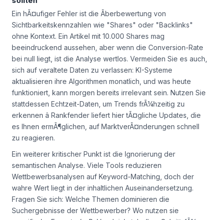
sollten
Ein hÃ¤ufiger Fehler ist die Ãberbewertung von
Sichtbarkeitskennzahlen wie "Shares" oder "Backlinks"
ohne Kontext. Ein Artikel mit 10.000 Shares mag
beeindruckend aussehen, aber wenn die Conversion-Rate
bei null liegt, ist die Analyse wertlos. Vermeiden Sie es auch,
sich auf veraltete Daten zu verlassen: KI-Systeme
aktualisieren ihre Algorithmen monatlich, und was heute
funktioniert, kann morgen bereits irrelevant sein. Nutzen Sie
stattdessen Echtzeit-Daten, um Trends frÃ¼hzeitig zu
erkennen â Rankfender liefert hier tÃ¤gliche Updates, die
es Ihnen ermÃ¶glichen, auf MarktverÃ¤nderungen schnell
zu reagieren.
Ein weiterer kritischer Punkt ist die Ignorierung der
semantischen Analyse. Viele Tools reduzieren
Wettbewerbsanalysen auf Keyword-Matching, doch der
wahre Wert liegt in der inhaltlichen Auseinandersetzung.
Fragen Sie sich: Welche Themen dominieren die
Suchergebnisse der Wettbewerber? Wo nutzen sie