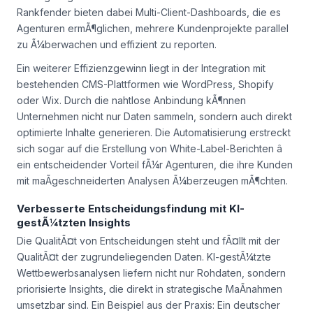
Rankfender bieten dabei Multi-Client-Dashboards, die es
Agenturen ermÃ¶glichen, mehrere Kundenprojekte parallel
zu Ã¼berwachen und effizient zu reporten.
Ein weiterer Effizienzgewinn liegt in der Integration mit
bestehenden CMS-Plattformen wie WordPress, Shopify
oder Wix. Durch die nahtlose Anbindung kÃ¶nnen
Unternehmen nicht nur Daten sammeln, sondern auch direkt
optimierte Inhalte generieren. Die Automatisierung erstreckt
sich sogar auf die Erstellung von White-Label-Berichten â
ein entscheidender Vorteil fÃ¼r Agenturen, die ihre Kunden
mit maÃgeschneiderten Analysen Ã¼berzeugen mÃ¶chten.
Verbesserte Entscheidungsfindung mit KI-
gestÃ¼tzten Insights
Die QualitÃ¤t von Entscheidungen steht und fÃ¤llt mit der
QualitÃ¤t der zugrundeliegenden Daten. KI-gestÃ¼tzte
Wettbewerbsanalysen liefern nicht nur Rohdaten, sondern
priorisierte Insights, die direkt in strategische MaÃnahmen
umsetzbar sind. Ein Beispiel aus der Praxis: Ein deutscher