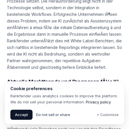
Prozesse setzen. Die Herausforderung liegt nicht in der
Technologie selbst, sondern in der Integration in
bestehende Workflows. Erfolgreiche Unternehmen lÃ¶sen
dieses Problem, indem sie KI zunÃ¤chst als Assistenzsystem
einfÃ¼hren â etwa fÃ¼r die initiale Datenaufbereitung â und
die Ergebnisse dann in manuelle Prozesse einflieÃen lassen.
Rankfender unterstÃ¼tzt dies mit White-Label-Berichten, die
sich nahtlos in bestehende Reportings integrieren lassen. So
wird die KI nicht als Bedrohung, sondern als wertvoller
Partner wahrgenommen, der repetitive Aufgaben
Ã¼bernimmt und gleichzeitig tiefere Einblicke liefert.
Aktuelle Markttrends und Prognosen fÃ¼r KI-
gestÃ¼tzte Wettbewerbsanalysen
Cookie preferences
Rankfender uses analytics cookies to improve the platform.
We do not sell your personal information.
Privacy policy
Accept
Do not sell or share
+ Customize