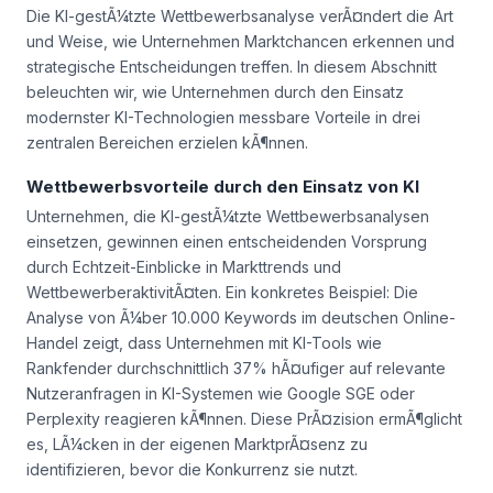
Die KI-gestÃ¼tzte Wettbewerbsanalyse verÃ¤ndert die Art
und Weise, wie Unternehmen Marktchancen erkennen und
strategische Entscheidungen treffen. In diesem Abschnitt
beleuchten wir, wie Unternehmen durch den Einsatz
modernster KI-Technologien messbare Vorteile in drei
zentralen Bereichen erzielen kÃ¶nnen.
Wettbewerbsvorteile durch den Einsatz von KI
Unternehmen, die KI-gestÃ¼tzte Wettbewerbsanalysen
einsetzen, gewinnen einen entscheidenden Vorsprung
durch Echtzeit-Einblicke in Markttrends und
WettbewerberaktivitÃ¤ten. Ein konkretes Beispiel: Die
Analyse von Ã¼ber 10.000 Keywords im deutschen Online-
Handel zeigt, dass Unternehmen mit KI-Tools wie
Rankfender durchschnittlich 37% hÃ¤ufiger auf relevante
Nutzeranfragen in KI-Systemen wie Google SGE oder
Perplexity reagieren kÃ¶nnen. Diese PrÃ¤zision ermÃ¶glicht
es, LÃ¼cken in der eigenen MarktprÃ¤senz zu
identifizieren, bevor die Konkurrenz sie nutzt.