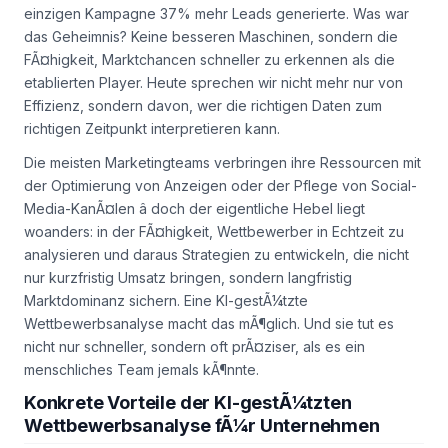
einzigen Kampagne 37% mehr Leads generierte. Was war
das Geheimnis? Keine besseren Maschinen, sondern die
FÃ¤higkeit, Marktchancen schneller zu erkennen als die
etablierten Player. Heute sprechen wir nicht mehr nur von
Effizienz, sondern davon, wer die richtigen Daten zum
richtigen Zeitpunkt interpretieren kann.
Die meisten Marketingteams verbringen ihre Ressourcen mit
der Optimierung von Anzeigen oder der Pflege von Social-
Media-KanÃ¤len â doch der eigentliche Hebel liegt
woanders: in der FÃ¤higkeit, Wettbewerber in Echtzeit zu
analysieren und daraus Strategien zu entwickeln, die nicht
nur kurzfristig Umsatz bringen, sondern langfristig
Marktdominanz sichern. Eine KI-gestÃ¼tzte
Wettbewerbsanalyse macht das mÃ¶glich. Und sie tut es
nicht nur schneller, sondern oft prÃ¤ziser, als es ein
menschliches Team jemals kÃ¶nnte.
Konkrete Vorteile der KI-gestÃ¼tzten
Wettbewerbsanalyse fÃ¼r Unternehmen