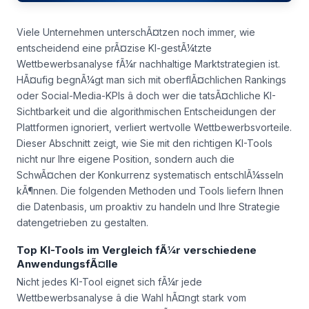
Viele Unternehmen unterschÃ¤tzen noch immer, wie
entscheidend eine prÃ¤zise KI-gestÃ¼tzte
Wettbewerbsanalyse fÃ¼r nachhaltige Marktstrategien ist.
HÃ¤ufig begnÃ¼gt man sich mit oberflÃ¤chlichen Rankings
oder Social-Media-KPIs â doch wer die tatsÃ¤chliche KI-
Sichtbarkeit und die algorithmischen Entscheidungen der
Plattformen ignoriert, verliert wertvolle Wettbewerbsvorteile.
Dieser Abschnitt zeigt, wie Sie mit den richtigen KI-Tools
nicht nur Ihre eigene Position, sondern auch die
SchwÃ¤chen der Konkurrenz systematisch entschlÃ¼sseln
kÃ¶nnen. Die folgenden Methoden und Tools liefern Ihnen
die Datenbasis, um proaktiv zu handeln und Ihre Strategie
datengetrieben zu gestalten.
Top KI-Tools im Vergleich fÃ¼r verschiedene
AnwendungsfÃ¤lle
Nicht jedes KI-Tool eignet sich fÃ¼r jede
Wettbewerbsanalyse â die Wahl hÃ¤ngt stark vom