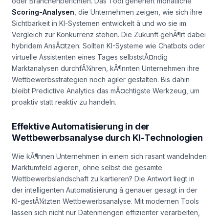
oder Branchenberichten. Das Tool generiert monatliche
Scoring-Analysen
, die Unternehmen zeigen, wie sich ihre
Sichtbarkeit in KI-Systemen entwickelt â und wo sie im
Vergleich zur Konkurrenz stehen. Die Zukunft gehÃ¶rt dabei
hybridem AnsÃ¤tzen: Sollten KI-Systeme wie Chatbots oder
virtuelle Assistenten eines Tages selbststÃ¤ndig
Marktanalysen durchfÃ¼hren, kÃ¶nnten Unternehmen ihre
Wettbewerbsstrategien noch agiler gestalten. Bis dahin
bleibt Predictive Analytics das mÃ¤chtigste Werkzeug, um
proaktiv statt reaktiv zu handeln.
Effektive Automatisierung in der
Wettbewerbsanalyse durch KI-Technologien
Wie kÃ¶nnen Unternehmen in einem sich rasant wandelnden
Marktumfeld agieren, ohne selbst die gesamte
Wettbewerbslandschaft zu kartieren? Die Antwort liegt in
der intelligenten Automatisierung â genauer gesagt in der
KI-gestÃ¼tzten Wettbewerbsanalyse. Mit modernen Tools
lassen sich nicht nur Datenmengen effizienter verarbeiten,