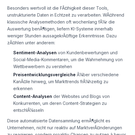
Besonders wertvoll ist die FÃ¤higkeit dieser Tools,
unstrukturierte Daten in Echtzeit zu verarbeiten. WÃ¤hrend
klassische Analysemethoden oft wochenlang fÃ¼r die
Auswertung benÃ¶tigen, liefern KI-Systeme innerhalb
weniger Stunden aussagekrÃ¤ftige Erkenntnisse. Dazu
zÃ¤hlen unter anderem:
Sentiment-Analysen
von Kundenbewertungen und
Social-Media-Kommentaren, um die Wahrnehmung von
Wettbewerbern zu verstehen
Preisentwicklungsvergleiche
Ã¼ber verschiedene
KanÃ¤le hinweg, um Markttrends frÃ¼hzeitig zu
erkennen
Content-Analysen
der Websites und Blogs von
Konkurrenten, um deren Content-Strategien zu
entschlÃ¼sseln
Diese automatisierte Datensammlung ermÃ¶glicht es
Unternehmen, nicht nur reaktiv auf MarktverÃ¤nderungen
zu reagieren, sondern proaktiv Chancen zu nutzen â bevor