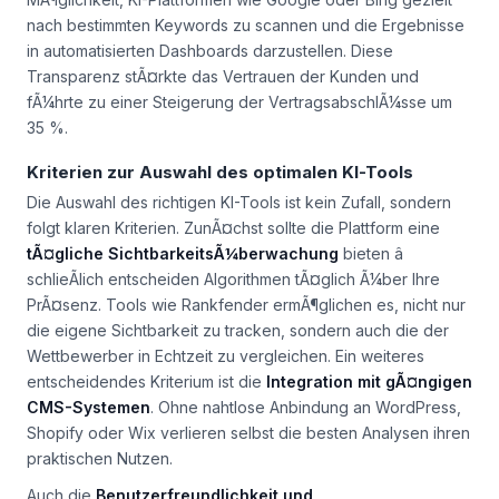
nach bestimmten Keywords zu scannen und die Ergebnisse
in automatisierten Dashboards darzustellen. Diese
Transparenz stÃ¤rkte das Vertrauen der Kunden und
fÃ¼hrte zu einer Steigerung der VertragsabschlÃ¼sse um
35 %.
Kriterien zur Auswahl des optimalen KI-Tools
Die Auswahl des richtigen KI-Tools ist kein Zufall, sondern
folgt klaren Kriterien. ZunÃ¤chst sollte die Plattform eine
tÃ¤gliche SichtbarkeitsÃ¼berwachung
bieten â
schlieÃlich entscheiden Algorithmen tÃ¤glich Ã¼ber Ihre
PrÃ¤senz. Tools wie Rankfender ermÃ¶glichen es, nicht nur
die eigene Sichtbarkeit zu tracken, sondern auch die der
Wettbewerber in Echtzeit zu vergleichen. Ein weiteres
entscheidendes Kriterium ist die
Integration mit gÃ¤ngigen
CMS-Systemen
. Ohne nahtlose Anbindung an WordPress,
Shopify oder Wix verlieren selbst die besten Analysen ihren
praktischen Nutzen.
Auch die
Benutzerfreundlichkeit und