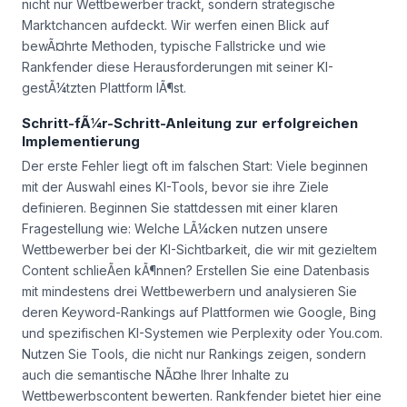
nicht nur Wettbewerber trackt, sondern strategische
Marktchancen aufdeckt. Wir werfen einen Blick auf
bewÃ¤hrte Methoden, typische Fallstricke und wie
Rankfender diese Herausforderungen mit seiner KI-
gestÃ¼tzten Plattform lÃ¶st.
Schritt-fÃ¼r-Schritt-Anleitung zur erfolgreichen
Implementierung
Der erste Fehler liegt oft im falschen Start: Viele beginnen
mit der Auswahl eines KI-Tools, bevor sie ihre Ziele
definieren. Beginnen Sie stattdessen mit einer klaren
Fragestellung wie:
Welche LÃ¼cken nutzen unsere
Wettbewerber bei der KI-Sichtbarkeit, die wir mit gezieltem
Content schlieÃen kÃ¶nnen?
Erstellen Sie eine Datenbasis
mit mindestens drei Wettbewerbern und analysieren Sie
deren Keyword-Rankings auf Plattformen wie Google, Bing
und spezifischen KI-Systemen wie Perplexity oder You.com.
Nutzen Sie Tools, die nicht nur Rankings zeigen, sondern
auch die semantische NÃ¤he Ihrer Inhalte zu
Wettbewerbscontent bewerten. Rankfender bietet hier eine