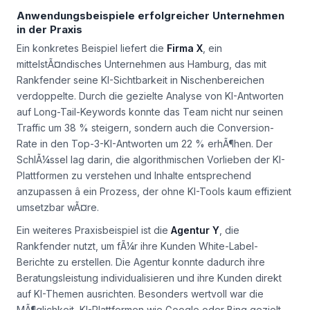
Anwendungsbeispiele erfolgreicher Unternehmen
in der Praxis
Ein konkretes Beispiel liefert die
Firma X
, ein
mittelstÃ¤ndisches Unternehmen aus Hamburg, das mit
Rankfender seine KI-Sichtbarkeit in Nischenbereichen
verdoppelte. Durch die gezielte Analyse von KI-Antworten
auf Long-Tail-Keywords konnte das Team nicht nur seinen
Traffic um 38 % steigern, sondern auch die Conversion-
Rate in den Top-3-KI-Antworten um 22 % erhÃ¶hen. Der
SchlÃ¼ssel lag darin, die algorithmischen Vorlieben der KI-
Plattformen zu verstehen und Inhalte entsprechend
anzupassen â ein Prozess, der ohne KI-Tools kaum effizient
umsetzbar wÃ¤re.
Ein weiteres Praxisbeispiel ist die
Agentur Y
, die
Rankfender nutzt, um fÃ¼r ihre Kunden White-Label-
Berichte zu erstellen. Die Agentur konnte dadurch ihre
Beratungsleistung individualisieren und ihre Kunden direkt
auf KI-Themen ausrichten. Besonders wertvoll war die
MÃ¶glichkeit, KI-Plattformen wie Google oder Bing gezielt