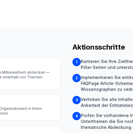
Aktionsschritte
Kartieren Sie Ihre Zielt
1
Pillar-Seiten und unter
 zu Mitbewerbern abdecken —
te innerhalb von Themen-
Implementieren Sie entit
2
FAQPage Article-Schemas
Wissensgraphen zu verb
Verlinken Sie alle Inha
3
Ankertext der Entitatsbe
Organisationen) in Ihrem
sind.
Prufen Sie vorhandene In
4
Unterthemen die Sie noch
thematische Abdeckung z