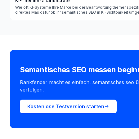
KI-Themen-Zitationsrate
Wie oft KI-Systeme Ihre Marke bei der Beantwortung themenspezifi
direktes Mas dafur ob Ihr semantisches SEO in KI-Sichtbarkeit umg
Semantisches SEO messen begin
Rankfender macht es einfach, semantisches seo 
verfolgen.
Kostenlose Testversion starten