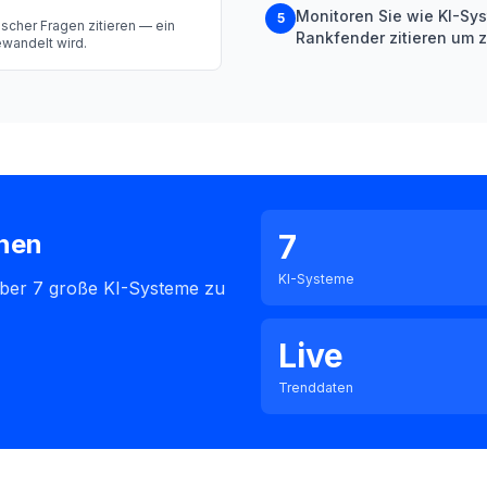
Monitoren Sie wie KI-Sy
5
scher Fragen zitieren — ein
Rankfender zitieren um z
ewandelt wird.
7
nen
KI-Systeme
über 7 große KI-Systeme zu
Live
Trenddaten