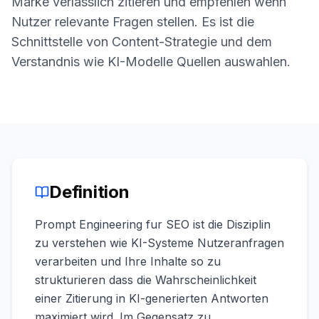
Marke verlasslich zitieren und empfehlen wenn
buchen
HANDELN
Nutzer relevante Fragen stellen. Es ist die
Content
Schnittstelle von Content-Strategie und dem
Engine
Verstandnis wie KI-Modelle Quellen auswahlen.
RAISA
Assistant
Integrationen
ANALYSIEREN
Berichte
&
Definition
Analysen
Prompt Engineering fur SEO ist die Disziplin
zu verstehen wie KI-Systeme Nutzeranfragen
verarbeiten und Ihre Inhalte so zu
strukturieren dass die Wahrscheinlichkeit
einer Zitierung in KI-generierten Antworten
maximiert wird. Im Gegensatz zu