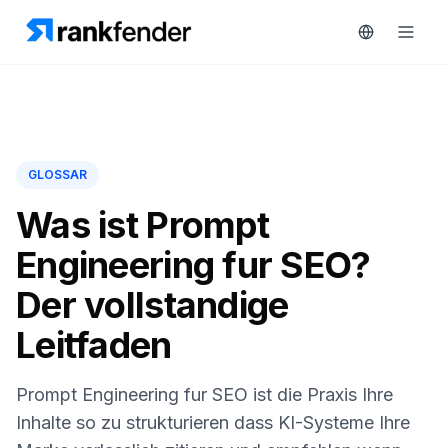
Plattform
GLOSSAR
art Free Trial
Lösungen
Was ist Prompt
Engineering fur SEO?
Ressourcen
ÜBERWACHEN
Der vollstandige
RAIVE
Kostenlose
Engine
Leitfaden
Tools
Wettbewerber-
Tracking
Preise
Prompt Engineering fur SEO ist die Praxis Ihre
Keyword-
Inhalte so zu strukturieren dass KI-Systeme Ihre
Demo
Intelligenz