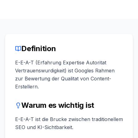
buchen
HANDELN
Content
Engine
RAISA
Assistant
Definition
Integrationen
E-E-A-T (Erfahrung Expertise Autoritat
ANALYSIEREN
Vertrauenswurdigkeit) ist Googles Rahmen
Berichte
zur Bewertung der Qualitat von Content-
&
Erstellern.
Analysen
Warum es wichtig ist
E-E-A-T ist die Brucke zwischen traditionellem
SEO und KI-Sichtbarkeit.