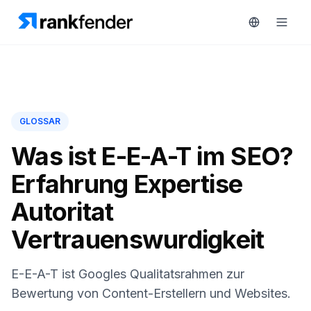
Plattform
GLOSSAR
art Free Trial
Lösungen
Was ist E-E-A-T im SEO?
Erfahrung Expertise
Ressourcen
ÜBERWACHEN
Autoritat
RAIVE
Kostenlose
Engine
Vertrauenswurdigkeit
Tools
Wettbewerber-
Tracking
Preise
E-E-A-T ist Googles Qualitatsrahmen zur
Keyword-
Bewertung von Content-Erstellern und Websites.
Demo
Intelligenz