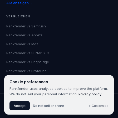
Alle anzeigen →
VERGLEICHEN
Rankfender vs
Semrush
Rankfender vs
Ahrefs
Rankfender vs
Moz
Rankfender vs
Surfer SEO
Rankfender vs
BrightEdge
Rankfender vs
Profound
Alle anzeigen →
Cookie preferences
Rankfender uses analytics cookies to improve the platform.
We do not sell your personal information.
Privacy policy
©
2026
Rankfender.
Alle Rechte vorbehalten.
Rankfender ist ein
Accept
Do not sell or share
+ Customize
Produkt von 361SEO.
Datenschutzerklärung
Nutzungsbedingungen
Sitemap