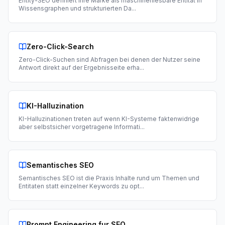
Entity-SEO definiert Ihre Marke als maschinenlesbare Entitat in
Wissensgraphen und strukturierten Da
...
Zero-Click-Search
Zero-Click-Suchen sind Abfragen bei denen der Nutzer seine
Antwort direkt auf der Ergebnisseite erha
...
KI-Halluzination
KI-Halluzinationen treten auf wenn KI-Systeme faktenwidrige
aber selbstsicher vorgetragene Informati
...
Semantisches SEO
Semantisches SEO ist die Praxis Inhalte rund um Themen und
Entitaten statt einzelner Keywords zu opt
...
Prompt Engineering fur SEO