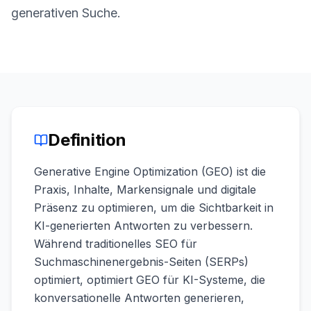
buchen
generativen Suche.
HANDELN
Content
Engine
RAISA
Assistant
Integrationen
Definition
ANALYSIEREN
Berichte
Generative Engine Optimization (GEO) ist die
&
Praxis, Inhalte, Markensignale und digitale
Analysen
Präsenz zu optimieren, um die Sichtbarkeit in
KI-generierten Antworten zu verbessern.
Während traditionelles SEO für
Suchmaschinenergebnis-Seiten (SERPs)
optimiert, optimiert GEO für KI-Systeme, die
konversationelle Antworten generieren,