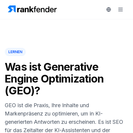
Plattform
LERNEN
art Free Trial
Lösungen
Was ist Generative
Engine Optimization
Ressourcen
ÜBERWACHEN
(GEO)?
RAIVE
Kostenlose
Engine
Tools
GEO ist die Praxis, Ihre Inhalte und
Wettbewerber-
Tracking
Preise
Markenpräsenz zu optimieren, um in KI-
generierten Antworten zu erscheinen. Es ist SEO
Keyword-
Demo
Intelligenz
für das Zeitalter der KI-Assistenten und der