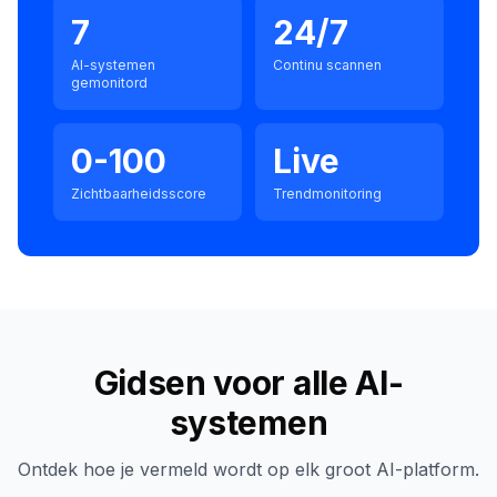
7
24/7
AI-systemen
Continu scannen
gemonitord
0-100
Live
Zichtbaarheidsscore
Trendmonitoring
Gidsen voor alle AI-
systemen
Ontdek hoe je vermeld wordt op elk groot AI-platform.