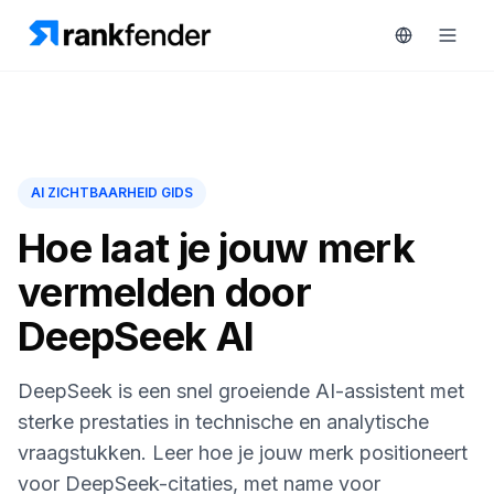
Platform
AI ZICHTBAARHEID GIDS
art Free Trial
Oplossingen
Hoe laat je jouw merk
MONITOREN
vermelden door
Bronnen
RAIVE
DeepSeek AI
Engine
Gratis
tools
Concurrentietracking
DeepSeek is een snel groeiende AI-assistent met
Zoekwoordintelligentie
Prijzen
sterke prestaties in technische en analytische
vraagstukken. Leer hoe je jouw merk positioneert
HANDELEN
Demo
voor DeepSeek-citaties, met name voor
Content