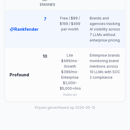
ENGINES
Free / $89 /
Brands and
7
$199 / $499
agencies tracking
Rankfender
per month
AI visibility across
7 LLMs without
enterprise pricing
Lite
Enterprise brands
10
$499/mo ·
monitoring brand
Growth
mentions across
$399/mo ·
10 LLMs with SOC
Profound
Enterprise
2 compliance
$2,000–
$5,000+/mo
(
trakkr.ai
)
Prijzen geverifieerd op 2026-05-12