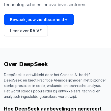
boeken
Engine
technologische en innovatieve sectoren.
RAISA
Assistant
Bewaak jouw zichtbaarheid
Integraties
Leer over RAIVE
ANALYSEREN
Rapporten
& Analyse
Over
DeepSeek
DeepSeek is ontwikkeld door het Chinese AI-bedrijf
DeepSeek en biedt krachtige AI-mogelijkheden met bijzonder
sterke prestaties in code, wiskunde en technische analyse.
Het wordt steeds populairder bij ontwikkelaars, technici en
analytisch ingestelde gebruikers wereldwijd.
Hoe DeepSeek aanbevelingen genereert