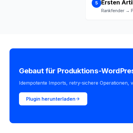
Ersten Art
5
Rankfender → Po
Gebaut für Produktions-WordPre
Idempotente Imports, retry-sichere Operationen, v
Plugin herunterladen