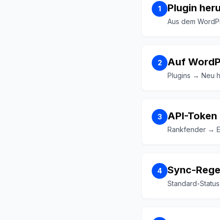
Plugin her
1
Aus dem WordPr
Auf WordP
2
Plugins → Neu h
API-Token
3
Rankfender → Ei
Sync-Regel
4
Standard-Status