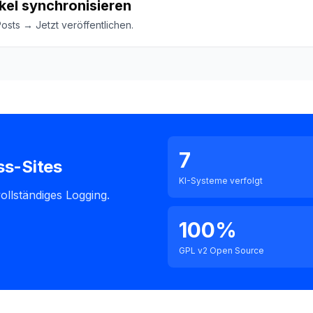
ikel synchronisieren
sts → Jetzt veröffentlichen.
7
ss-Sites
KI-Systeme verfolgt
ollständiges Logging.
100%
GPL v2 Open Source