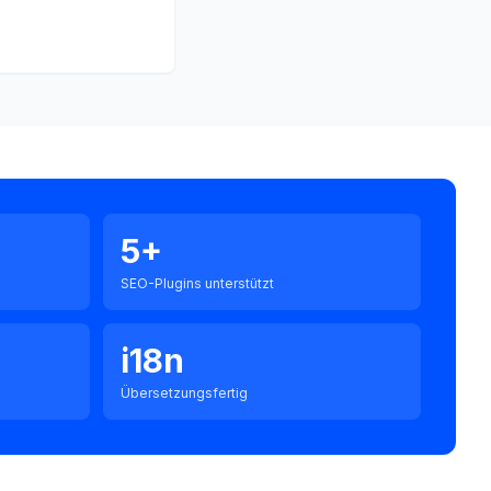
5+
SEO-Plugins unterstützt
i18n
Übersetzungsfertig