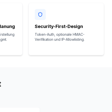
Planung
Security-First-Design
rstellung
Token-Auth, optionale HMAC-
_gmt.
Verifikation und IP-Allowlisting.
t