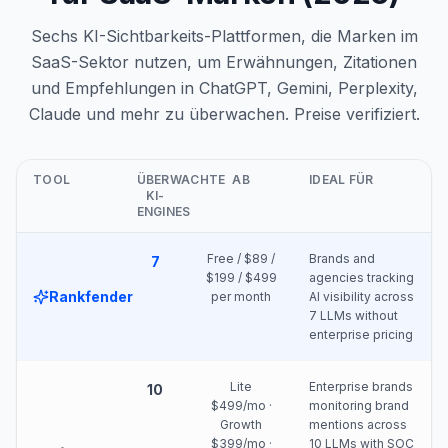
Sechs KI-Sichtbarkeits-Plattformen, die Marken im
SaaS-Sektor nutzen, um Erwähnungen, Zitationen
und Empfehlungen in ChatGPT, Gemini, Perplexity,
Claude und mehr zu überwachen. Preise verifiziert.
TOOL
ÜBERWACHTE
AB
IDEAL FÜR
KI-
ENGINES
Free / $89 /
Brands and
7
$199 / $499
agencies tracking
Rankfender
per month
AI visibility across
7 LLMs without
enterprise pricing
Lite
Enterprise brands
10
$499/mo ·
monitoring brand
Growth
mentions across
$399/mo ·
10 LLMs with SOC