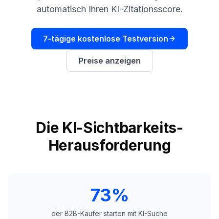
buchen
automatisch Ihren KI-Zitationsscore.
HANDELN
Content
Engine
7-tägige kostenlose Testversion
RAISA
Preise anzeigen
Assistant
Integrationen
ANALYSIEREN
Berichte
Die KI-Sichtbarkeits-
&
Analysen
Herausforderung
73%
der B2B-Käufer starten mit KI-Suche