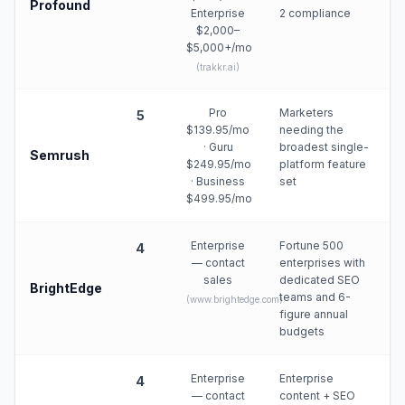
Profound
Enterprise
2 compliance
$2,000–
$5,000+/mo
(
trakkr.ai
)
Pro
Marketers
5
$139.95/mo
needing the
· Guru
broadest single-
Semrush
$249.95/mo
platform feature
· Business
set
$499.95/mo
Enterprise
Fortune 500
4
— contact
enterprises with
sales
dedicated SEO
BrightEdge
teams and 6-
(
www.brightedge.com
)
figure annual
budgets
Enterprise
Enterprise
4
— contact
content + SEO