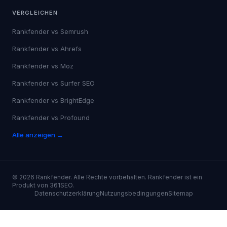
VERGLEICHEN
Rankfender vs
Semrush
Rankfender vs
Ahrefs
Rankfender vs
Moz
Rankfender vs
Surfer SEO
Rankfender vs
BrightEdge
Rankfender vs
Profound
Alle anzeigen →
©
2026
Rankfender.
Alle Rechte vorbehalten.
Rankfender ist ein
Produkt von 361SEO.
Datenschutzerklärung
Nutzungsbedingungen
Sitemap