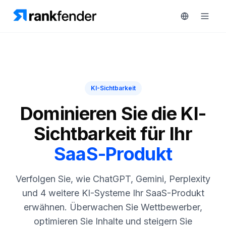
Plattform
KI-Sichtbarkeit
art Free Trial
Lösungen
Dominieren Sie die KI-
Sichtbarkeit für Ihr
Ressourcen
ÜBERWACHEN
SaaS-Produkt
RAIVE
Kostenlose
Engine
Tools
Verfolgen Sie, wie ChatGPT, Gemini, Perplexity
Wettbewerber-
Tracking
Preise
und 4 weitere KI-Systeme Ihr SaaS-Produkt
erwähnen. Überwachen Sie Wettbewerber,
Keyword-
Demo
Intelligenz
optimieren Sie Inhalte und steigern Sie