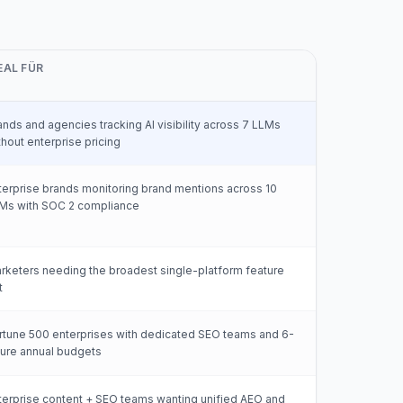
EAL FÜR
ands and agencies tracking AI visibility across 7 LLMs
thout enterprise pricing
terprise brands monitoring brand mentions across 10
Ms with SOC 2 compliance
rketers needing the broadest single-platform feature
t
rtune 500 enterprises with dedicated SEO teams and 6-
gure annual budgets
terprise content + SEO teams wanting unified AEO and