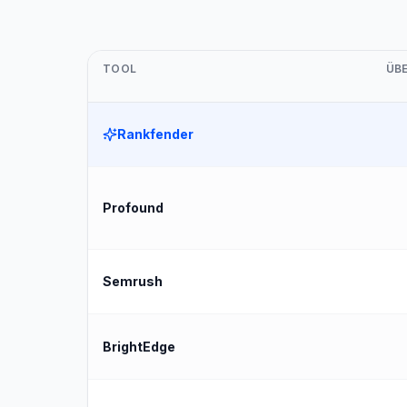
TOOL
ÜB
Rankfender
Profound
Semrush
BrightEdge