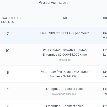
Preise verifiziert.
ERWACHTE KI-
AB
ID
ENGINES
Free / $89 / $199 / $499 per month
Br
7
wi
Lite $499/mo · Growth $399/mo ·
En
10
Enterprise $2,000–$5,000+/mo
LL
(
trakkr.ai
)
Pro $139.95/mo · Guru $249.95/mo ·
Ma
5
Business $499.95/mo
se
Enterprise — contact sales
Fo
4
fi
(
www.brightedge.com
)
Enterprise — contact sales
En
4