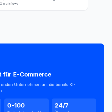
O workflows
t für
E-Commerce
hrenden Unternehmen an, die bereits KI-
n
0-100
24/7